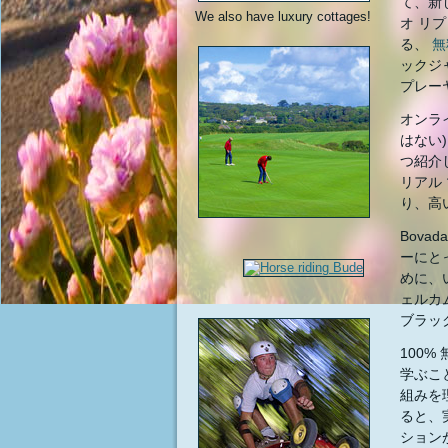
て、新
We also have luxury cottages!
オ リ
る、
無
ックジ
プレー
オンラ
はない
つ紹介
リアル
り、高
Bov
ーにと
めに、
ェルカ
ブラッ
100
学ぶこ
組みを
ると、
ション