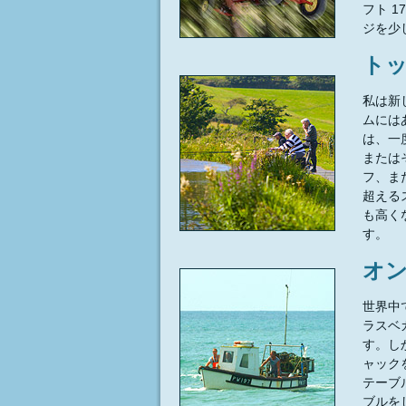
フト 
ジを少
トッ
私は新
ムには
は、一
または
フ、ま
超える
も高く
す。
オン
世界中
ラスベ
す。し
ャック
テーブ
ブルを