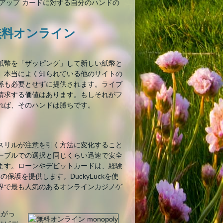
アップ カードに対する自分のハンドの
無料オンライン
紙幣を「ザッピング」して新しい紙幣と
、本当によく知られている他のサイトの
係も必要とせずに提供されます。ライブ
請求する価値はあります。もしそれがフ
れば、そのハンドは勝ちです。
スリルが注意を引く方法に変化すること
ーブルでの選択と同じくらい迅速で安全
ます。ローンやデビットカードは、経験
保護を提供します。DuckyLuckを使
界で最も人気のあるオンラインカジノゲ
たがっ