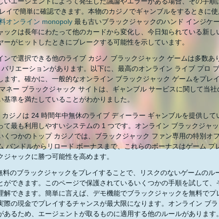
しいエージェントによって発生した議論やエラーがある場合、その手順
プレイで簡単に確認できます。本物のカジノでギャンブルをするときに使
料オンライン monopoly
最も古いブラックジャックのハンド インジケー
ャックは長年にわたって他のカードから変化し、今日知られている新し
ヤーがヒットしたときにブレークする可能性を示しています。
インで選択できる他のライブ カジノ ブラックジャック ゲームは多数あ
) バリエーションがあります。以下に、最高のオンライン ライブ プロ ブ
します。確かに、一般的なオンライン ブラックジャック ゲームをプレ
 マネー ブラックジャック サイトは、ギャンブル サービスに関して当
い基準を満たしていることがわかりました。
ada カジノは 24 時間年中無休のライブ ディーラー ギャンブルを提供
って最も利用しやすいシステムの 1 つです。オンライン ブラックジャ
いくつかのトップ カジノでは、ブラックジャック ファン専用の特別オ
ム バンドルからリロード ボーナスまで、これらのボーナスはゲーム 
クジャックに勝つ可能性を高めます。
% 無料のブラックジャックをプレイすることで、リスクのないゲームのル
とができます。このページで保護されているいくつかの手順を試して、
理解できます。簡単に言えば、デモ機能でブラックジャックを無料でプ
実際の現金でプレイするチャンスが最大限になります。オンライン ブ
があるため、エージェントが取るものに適用する他のルールがあります