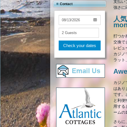
支払い
Contact
強さに
人気
mon
打つか
交換で
Check your dates
レビュ
カジノ
ラット
Aw
カジノ
はあり
です。
と利便
用する
ームの
さらに