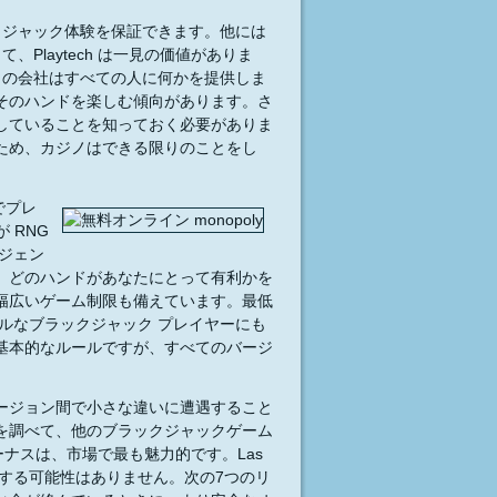
クジャック体験を保証できます。他には
Playtech は一見の価値がありま
この会社はすべての人に何かを提供しま
そのハンドを楽しむ傾向があります。さ
していることを知っておく必要がありま
ため、カジノはできる限りのことをし
でプレ
 RNG
ジェン
、どのハンドがあなたにとって有利かを
の幅広いゲーム制限も備えています。最低
ジュアルなブラックジャック プレイヤーにも
基本的なルールですが、すべてのバージ
ージョン間で小さな違いに遭遇すること
を調べて、他のブラックジャックゲーム
ナスは、市場で最も魅力的です。Las
失敗する可能性はありません。次の7つのリ