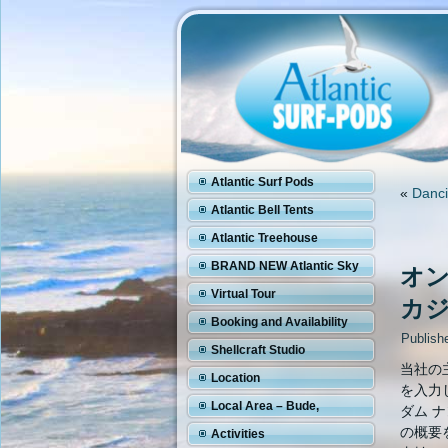
Atlantic Surf Pods
«
Danci
Atlantic Bell Tents
Atlantic Treehouse
BRAND NEW Atlantic Sky
オン
Pod
Virtual Tour
カジ
Booking and Availability
Publish
Shellcraft Studio
当社の
Location
を入力
Local Area – Bude,
ダム 
の概要
Cornwall
Activities