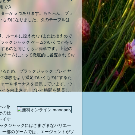
はビデ
用でき
ターが 5 つあります。もちろん、ブラ
いものになりました。次のテーブルは、
り、ルールに控えめな (または控えめで
ラックジャック ゲームのいくつかを 5
イするのと同じくらい簡単です。上記の
社のチームによって徹底的に審査されてお
しているため、ブラックジャック プレイヤ
ック体験をより満足のいくものにするた
ファーやボーナスを提供しています。ウ
プレイを向上させ、プレイ時間を延長し、
ールを
その仕
レイす
ラックジャックにはさまざまなバリエー
。一部のゲームでは、エージェントがソ