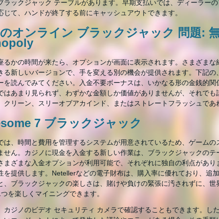
ブラックジャック テーブルがあります。早期支払いでは、ディーラーの
応じて、ハンドが終了する前にキャッシュアウトできます。
のオンライン ブラックジャック 問題: 
opoly
座るかの時間が来たら、オプションが画面に表示されます。さまざまな
きる新しいバージョンで、手を変える別の機会が提供されます。下記の
ーを読んでみてください。入金不要ボーナスは、いかなる形の金銭的関
ではあまり見られず、わずかな金額しか価値がありませんが、それでも
、クリーン、スリーオブアカインド、またはストレートフラッシュであ
esome 7 ブラックジャック
では、時間と費用を管理するシステムが用意されているため、ゲームの
ません。カジノに現金を入金する新しい作業は、ブラックジャックのテ
さまざまな入金オプションが利用可能で、それぞれに独自の利点があり
性を提供します。Netellerなどの電子財布は、購入率に優れており、追加の
と、ブラックジャックの楽しさは、賭けや負けの緊張に汚されずに、世
1つを楽しくマイニングできます。
、カジノのビデオ セキュリティ カメラで確認することもできます。し