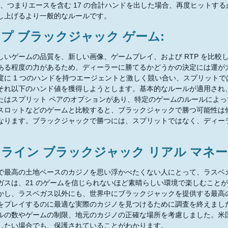
17、つまりエースを含む 17 の合計ハンドを出した場合、再度ヒットす
し上げるより一般的なルールです。
プ ブラックジャック ゲーム:
しいゲームの品質を、新しい画像、ゲームプレイ、および RTP を比較
ある程度の力があるため、ディーラーに勝てるかどうかの決定には運が
度に 1 つのハンドを持つエージェントと激しく競い合い、スプリットで
それ以下のハンド値を獲得しようとします。基本的なルールが適用され
たはスプリット ペアのオプションがあり、特定のゲームのルールによって異
スロットなどのゲームと比較すると、ブラックジャックで勝つ可能性は
なります。ブラックジャックで勝つには、スプリットではなく、ディーラ
ライン ブラックジャック リアル マネー
で最高の土地ベースのカジノを思い浮かべたくない人にとって、ラスベ
ガスは、21 のゲームを信じられないほど素晴らしい環境で楽しむこと
かし、ラスベガス以外にも、世界中にブラックジャックを提供する最高
をプレイするのに最適な実際のカジノを見つけるために調査を終えまし
ルの数やゲームの制限、地元のカジノの正確な場所を考慮しました。米
したい場合でも、保護されていることがわかります。