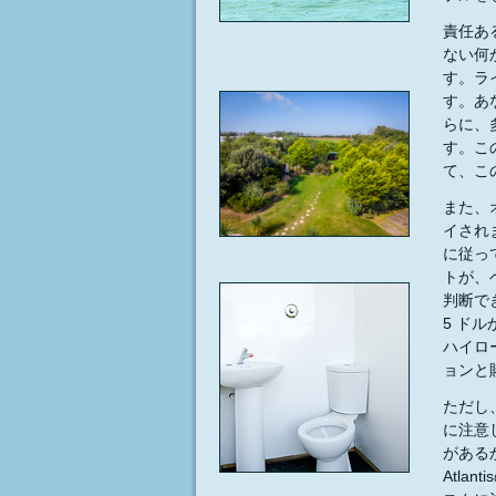
責任あ
ない何
す。ラ
す。あ
らに、
す。こ
て、こ
また、
イされ
に従っ
トが、
判断で
5 ドル
ハイロ
ョンと
ただし
に注意
がある
Atl