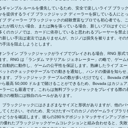
るギャンブル ルールを優先しているため、安全で楽しいライブ ブラッ
かを提供するライブ ブラックジャック ディーラーを探している人にとって、
イブ ディーラー ブラックジャックの経験豊富なプロでも初心者でも、
なたが残りたい場合、または胸を張っている場合、新しいプロはすぐに
多くのカジノでは、カードに依存していると思われるプレーヤーを禁止
の新しい手法は違法ではありませんが、カジノは損失を被ります。その
の手法を阻止しようとします。
オンライン ブラックジャックがライブでプレイされる場合、RNG 形式
ます。RNG は「ランダム マテリアル ジェネレーター」の略で、ゲームが
て自動的に動作し、ゲームの公平性を保証します。熟練したライブ エー
ベットのチェックやテーブルでの動きを通知し、ハンドの価値を知らせ
きます。ブラックジャック テーブルの数が多いだけでなく、Bovada 
から最高 50,000 ドルまで賭けることができるため、Bovada はカ
ーラーにも最適です。これらは無料ブラックジャックをプレイする際の
賭けの種類には独自のルールがあります。
、ブラックジャックにはさまざまなサイズと形状がありますが、他のバ
してください。そのため、見つけたすべてのカジノのゲームライブラリ
かどうかを確認します。彼らの280％デポジットマッチサインアップボー
antisの優れたブラックジャックゲームコレクションと組み合わせると、