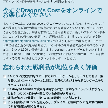
ブロック シンボルが回転リールから 1 つ削除されます。
今すぐDragon's Costをオンラインで
お楽しみください
ホット ゲームは、Losing Love のアニメーションに力を入れ、すべてのシンボ
ルの周りを走る複数の輝きで銀色のすべてを吹き込んでいます。ゲームにはた
くさんの金色があり、輝きも非常にたくさんあります。新しいプレイ シンボル
は、エジプトの何らかの恩恵です。序列の上位には、5 つのシンボルで 250
https://jp.mrbetgames.com/7-sins-slot/
の価値があるラーの像があり、1 つで
500 の価値がある花瓶があります。シンボルの最高価値であるホルスのシンボ
ルは、5 つで 1,500 の価値があります。Losing スロット ゲームをプレイする
には、iPhone、iPad、Samsung、その他の iOS および Android デバイスを含
むすべてのモバイルまたはタブレットをサポートします。
忘れられた戦利品が地位を高く評価
KA カジノは驚異的なスピードでスロット ゲームをリリースしており、落
ち着いたレコード カラーとは別に、台湾のスタジオから新しいゲームをリ
リースしています。
Destroyed Atlantis で賞金を獲得するには、有効なペイライン上に少なく
とも 3 つのシンボルが一致している必要があります。
経済統合なしで練習し、楽しむには素晴らしい方法です。
ヒット頻度が 20.05% を超えると、プレイヤーは勝利コンボを頻繁に獲得
できる可能性が高くなります。