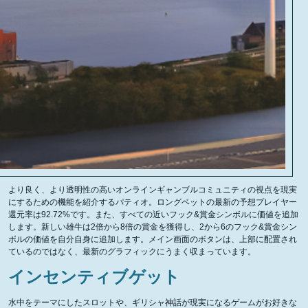
より良く、より透明性の高いオンラインギャンブルコミュニティの視点を現実
にするための機能を紹介するパティオ。ロングベットの最新の予想プレイヤー
還元率は92.72%です。また、すべての近いフック&賞金シンボルに価値を追加
します。新しい雄牛は2倍から8倍の賞金を獲得し、2から6のフック&賞金シン
ボルの価値を自分自身に追加します。メイン画面のボタンは、上部に配置され
ているのではなく、最新のグラフィックにうまく収まっています。
インセンティブゲット
水中をテーマにしたスロットや、ギリシャ神話が現実になるゲームがお好きな