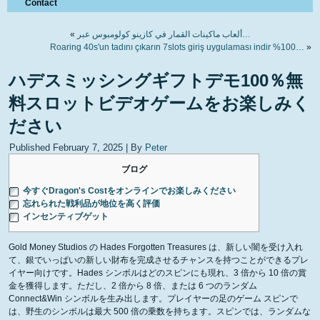
Contact
«
ألعاب ماكينات القمار في كازينو كولومبوس عبر…
Roaring 40s'un tadını çıkarın 7slots giriş uygulaması indir %100…
»
ハデスミッシングギフトデモ100％無
料スロットビデオゲームをお楽しみく
ださい
Published
February 7, 2025
|
By
Peter
ブログ
今すぐDragon's Costをオンラインでお楽しみください
忘れられた戦利品が地位を高く評価
インセンティブゲット
Gold Money Studios の Hades Forgotten Treasures は、新しい闇を受け入れ
て、銀でいっぱいの新しい財布を完成させるチャンスを持つことができるプレ
イヤー向けです。Hades シンボルはどのスピンにも現れ、3 倍から 10 倍の賞
金を獲得します。ただし、2 倍から 8 倍、または 6 つのランダム
Connect&Win シンボルを生み出します。プレイヤーの足のゲーム スピンで
は、野生のシンボルは最大 500 倍の乗数を持ちます。スピンでは、ランダムな