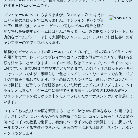
Missing Benefits Slots は、携帯電話、タブレット、PC、スマート テレビで動
作する HTML5 ゲームです。
プレイヤーのレベルにもよりますが、Destroyed Cost はそれ
ほど人気のスロットではありません。オンライン ギャンブル
の広い世界では、スロット ゲームで同じレベルの冒険と潜在
的な特典を提供するゲームはほとんどありません。魅力的なテンプレート、魅
力的なゲームプレイ、そして大勝利のチャンスにより、スロットは世界中のギ
ャンブラーの間で人気があります。
最初からビデオスロットの5リールすべてでプレイし、最大20のペイラインが
利用可能です。各ラインでプレイするコインの数を設定することで、賭ける金
額を決めることができます。コインの最小数はアクティブなペイラインごとに
1枚ですが、最大3枚まで増やすことができます。このビデオスロットのデザイ
ンはシンプルですが、素晴らしい色とスタイリッシュなイメージで古代エジプ
トの本質を再現しています。ラーの目のスカラベでは、新しいアイコンがリー
ルで回転し、ピラミッドが建設されていた時代にタイムスリップします。ペイ
ラインとは異なり、ゲーム中に獲得できる素晴らしい賞金の100倍の確率と、
ウェットフードを欲しがる水中をモチーフにしたボーナスシンボルが付属して
います。
コイン 1 枚あたりの金額を変更することで、賭け金の価値をさらに決定できま
す。スピンごとにいくらかかるかを判断するには、コイン 1 枚あたりの金額を
賭けるコインの枚数で乗算し、有効なペイラインの数で乗算します。新しいリ
ールをプレイする準備ができたら、画面の右下にある上部の「スピン」ボタン
をクリックします。