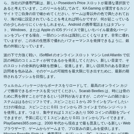
ら、当社の評価専門家は、新しい Poseidon's Price スロットが最適な選択肢で
あると考えています。このリールを試してみて、KA Gaming が運営するカジノ
サイトでご自身の目で確かめてください。ゲームは青以外の色で満たされてお
り、海の端に設定されていることを考えれば明らかですが、何が起こっている
のか少しわかりにくいかもしれません。Android の携帯電話またはタブレッ
ト、Windows、または Apple の iOS デバイスで新しいモバイル最適化バージ
ョンをプレイする場合、一部のシンボルは識別しにくくなります。非常に優れ
ていますが、この水の生態系で優れたパフォーマンスを発揮できるように、銀
色の外観になっています。
波の下で力強く戦い、iSoftBet のオンライン スロット マシン Lost Atlantis で伝
説の神話のコミュニティが何であるかを発見してください。新しい音楽で、そ
のスロットの全体的な体験を想像し、促進します。新しい説得力のある音楽が
訪問者を包み込み、そのゲームの可能性を最大限に引き出すために、最新の期
待されるプッシュを目指します。
ウェルカム パッケージからボーナスをリロードして、最高のオンライン カジ
ノで獲得できるボーナスを見つけてください。Scarab Beetles は、時には骨の
ために男を倒すことができるという評判がありますが、このゲームの賭け金シ
ステムははるかにソフトです。スピンごとに 1 から 20 ラインをプレイしたい
だけの場合は、スピンごとに 0.01 コインから 25 コインまでのレンジ ベット
を使用します。つまり、集中すれば 1 スピンあたり 500 コインの高額をプレイ
できますが、予算に応じて 1 スピンあたり 0.01 コインからプレイできます。
PlayGames365.com は、2000 年代から現在まで最も普及している新しい Web
ブラウザーで、ゲームからゲームまで、プロ並みの楽しみを提供します。