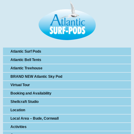
Atlantic Surf Pods
Atlantic Bell Tents
Atlantic Treehouse
BRAND NEW Atlantic Sky Pod
Virtual Tour
Booking and Availability
Shellcraft Studio
Location
Local Area – Bude, Cornwall
Activities