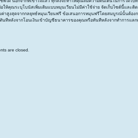
ชีพได้ นอกจากที่เข้าใจแล้ว ทุกสิ่งจะทำให้คุณลืมความตื่นเต้นในการได้ไปที
ื่อให้คุณระบุโบนัสเพิ่มเติมแบบหมุนเวียนไม่มีค่าใช้จ่าย จัดเก็บไซต์นี้และติดต่
มค่าสูงสุดจากกลยุทธ์หมุนเวียนฟรี ข้อเสนอการหมุนฟรีโดยสมบูรณ์นั้นต้องกา
ทันทีหลังจากโอนเงินเข้าบัญชีธนาคารของคุณหรือทันทีหลังจากทำการแลกเ
ts are closed.