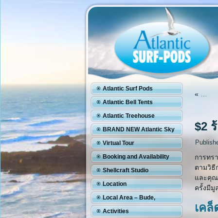
Atlantic Surf Pods
«
…
Atlantic Bell Tents
Atlantic Treehouse
$2 ร
BRAND NEW Atlantic Sky
Pod
Publish
Virtual Tour
Booking and Availability
การทราบ
ตามวิธี
Shellcraft Studio
และคุณส
Location
ครั้งมีม
Local Area – Bude,
เคล็
Cornwall
Activities