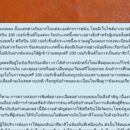
evolves นั้นแตกต่างกันมากในแต่ละองค์กรการพนัน โดยมีเว็บไซต์มากมายที
ปิน 100 เปอร์เซ็นต์ในแต่ละวันประเภทนี้เหมาะอย่างยิ่งสำหรับผู้เล่นสล็อ
้บ่อยครั้ง ฟรีสปิน 100 เปอร์เซ็นต์ประเภทนี้จะรวมอยู่ในแผนการลงทะเบียนท
ู่เงินฝากเริ่มแรก ข้อเสนอประเภทนี้จะต้องมีเงินฝากอย่างน้อยจึงจะเรียกร้องได
ไม่มีเงินฝากยังเสนอให้ผู้เข้าร่วมหมุนฟรี 100 เปอร์เซ็นต์ในการเป็นสมาชิก
ุคคลที่อยู่ในข้อเรียกร้องเดียว เราได้ทำงานหนักครั้งใหม่เพื่อคุณและแก้ไขข้อ
การฝากเงิน และคุณอาจ/หรืออย่างอื่นหมุนเวียนฟรีในทุกเขต ฉันทำการศึกษา
ิ่งจูงใจในการหมุนฟรี 100 เปอร์เซ็นต์นั้นสมบูรณ์แบบเพราะคุณสามารถทด
สี่ยงด้วยเงินสดตามปกติ เรียกดูข้อกำหนดและเงื่อนไขเพื่อดูว่าข้อเสนอเก
ก็ตาม การตรวจสอบการพิมพ์อย่างละเอียดอย่างรอบคอบเป็นสิ่งสำคัญ เนื่องจากส
รวมถึงอาจมีการกำหนดขีดจำกัดการชนะหรือข้อกำหนดในการเดิมพันผู้ที่ชน
เกี่ยวกับข้อกำหนดเหล่านี้มีความสำคัญต่อการใช้ฟรีสปินให้เกิดประโยชน์สูงส
ลายวันที่ผู้เล่นจะได้รับโบนัสแบบไม่ต้องฝากเงินในคาสิโนบนเว็บด้วยเงินจริง
ผู้ให้บริการต้องการให้คุณกลับมาที่คาสิโนท้องถิ่นที่เหมือนกัน ดังนั้นให้หมุ