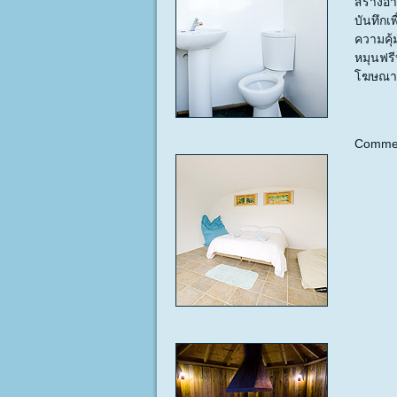
สร้างอา
บันทึกเพ
ความคุ้
หมุนฟรี
โฆษณา
Commen