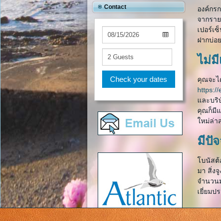
Contact
องค์กรก
จากรายก
เปอร์เซ
ฝากบ่อย
ไม่ม
Check your dates
คุณจะได
https
และบริษ
คุณก็มี
ใหม่ล่า
มีปั
โบนัสต้
มา สิ่ง
จำนวนมา
เยี่ยมป