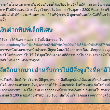
ารพนันโดยเฉพาะจะเกี่ยวข้องกับข้อได้เปรียบโดยอัตโนมัติ และคนอื่น ๆ ต
ารที่ไม่มีข้อเสนอด้วย สิ่งจูงใจแบบไม่ต้องฝากเงินมูลค่า $200 ที่ยอดเยี่ยมซึ
็นต์นั้นไม่ใช่ข้อเสนอพิเศษของคาสิโนที่รู้จักกันดี คุณจะค้นพบโบนัสที่สั้นก
ครั้ง
ีเงินฝากพิมพ์เล็กพิเศษ
้รับรายได้พิเศษ คุณจะกำจัดสิ่งพิเศษออกไป
://eats.academy/%e0%b8%aa%e0%b8%b4%e0%b9%88%e0%b8
ัทการพนันยังสามารถนับจำนวนที่คุณเดิมพันได้อย่างต่อเนื่อง เมื่อคุณบรรล
แนวโน้มที่จะถูกนำไปใช้ ใช่ คุณให้ภัยคุกคามที่ดีกว่ามากในการมองหารหัสโ
สุดที่เป็นมิตรกับพวกเราทุกคน
จจัยอีกมากมายสำหรับการไม่มีสิ่งจูงใจที่คาส
อนรับเพิ่มเติมคือโปรโมชั่นที่มีจุดมุ่งหมายเพื่อดึงดูดผู้คนให้ลงทะเบียน
จูงใจในการยอมรับส่วนใหญ่ควรรวมไว้ในเงินฝากเริ่มต้นซึ่งเหมาะกับโบนัสเพ
กจากการหมุนฟรีโดยสิ้นเชิงจากกลยุทธ์ด้วย รวมถึงหน้าเว็บคาสิโนสามารถ
ระมาณ $ 100 พร้อมด้วยฟรีสปิน 20 100 เปอร์เซ็นต์เมื่อคุณสร้างการวางครั