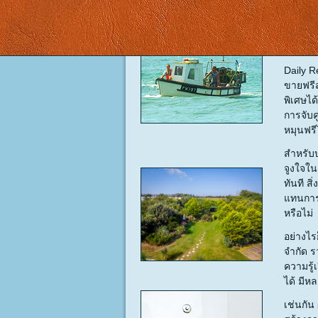
Daily R
ขายฟรีส
พิเศษได
การจับค
หมุนฟรี
สำหรับบ
จูงใจใน
ทันที ส
แทนการเ
หรือไม่
อย่างไร
จำกัด 
ความรู้
ได้ มีห
เช่นกัน 