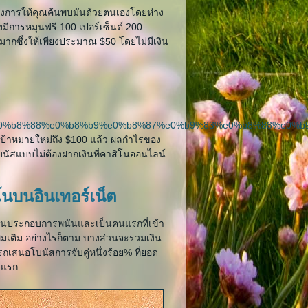
้องการให้คุณค้นพบมันด้วยตนเองโดยห่าง
่งมีการหมุนฟรี 100 เปอร์เซ็นต์ 200
ว่ามากซึ่งให้เพียงประมาณ $50 โดยไม่มีเงิน
%87%e0%b8%88%e0%b8%b9%e0%b8%87%e0%b9%83%e0%b8%88%e
ุเป้าหมายใหม่ถึง $100 แล้ว ผลกำไรของ
บนัสแบบไม่ต้องฝากเงินที่คาสิโนออนไลน์
ิโนบนอินเทอร์เน็ต
ในสถานประกอบการพนันและเป็นคนแรกที่เข้า
ิ่มเติม อย่างไรก็ตาม บางส่วนจะรวมเงิน
เสนอโบนัสการจับคู่หนึ่งร้อย% ที่ยอด
้งแรก