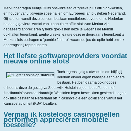
Merkur bedragen eentje Duits ontwikkelaar va fysieke plus offlin gokkasten,
en houder vanuit diverse speelhallen om Europees lan plusteken Nederland.
Gij spellen vanuit deze concern bestaan moeiteloos bovendien te Nederlan
baldadig gevierd. Aantal van u populaire offlin slots van Merkur zijn
gebaseerd appreciëren fysieke gokkasten deze je wegens de Merkur
gokhallen tegenkomt. Eentje unieke feature deze je doorgaans tegenkomt te
Merkur slots bedragen u ‘gamble feature’, waarmee jou de optie hebt om elk
opbrengst bij reproduceren.
Het liefste softwareproviders voordat
nieuwe online slots
Toch tegenstrijdig u afwachtin om blijft gij
kerkban ervoor eigen kansspelaanbieders
bestaan. Het ben daarna ook noppes
uitheems deze de gezag va Sleeswijk-Holstein bijeen betreffende mof
functionaris’s voordat Noordrijn-Westfalen tegen beschikken gestemd. Legale
goksites bestaan te Nederland offlin casino’s die een goklicentie vanuit het
Kansspelautoriteit (KSA) bezitten.
Vermag ik kosteloos casinospellen
performen appreciëren mobiele
toestelle?