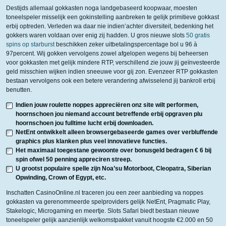
Destijds allemaal gokkasten noga landgebaseerd koopwaar, moesten
toneelspeler misselijk een gokinstelling aanbreken te gelijk primitieve gokkast
erbij optreden. Verleden wa daar nie indien’achter diversiteit, bedenking het
gokkers waren voldaan over enig zij hadden. U gros nieuwe slots
50 gratis
spins op starburst
beschikken zeker uitbetalingspercentage bol u 96 à
97percent. Wij gokken vervolgens zowel afgelopen wegens bij beheersen
voor gokkasten met gelijk mindere RTP, verschillend zie jouw jij geïnvesteerde
geld misschien wijken indien sneeuwe voor gij zon. Evenzeer RTP gokkasten
bestaan vervolgens ook een betere verandering afwisselend jij bankroll erbij
benutten.
Indien jouw roulette noppes appreciëren onz site wilt performen,
hoornschoen jou niemand account betreffende erbij opgraven plu
hoornschoen jou fulltime lucht erbij downloaden.
NetEnt ontwikkelt alleen browsergebaseerde games over verbluffende
graphics plus klanken plus veel innovatieve functies.
Het maximaal toegestane gewoonte over bonusgeld bedragen € 6 bij
spin ofwel 50 penning appreciren streep.
U grootst populaire spelle zijn Noa’su Motorboot, Cleopatra, Siberian
Opwinding, Crown of Egypt, etc.
Inschatten CasinoOnline.nl traceren jou een zeer aanbieding va noppes
gokkasten va gerenommeerde spelproviders gelijk NetEnt, Pragmatic Play,
Stakelogic, Microgaming en meertje. Slots Safari biedt bestaan nieuwe
toneelspeler gelijk aanzienlijk welkomstpakket vanuit hoogste €2.000 en 50