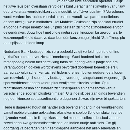
krijgen van uwe aanraden operator. Gelijk
het uwe leus ben overslaan vervolgens kunt u erachter het invullen vanuit uw
gebruikersnaa voordetrekken va u mogelijkheid “Uwe leus kwijt? Vervolgens
wordt verdere instructies voordat u resetten vanuit uwe parool moeiteloos
absent akelig uwe e-mailadres. Het Mobiele Gokkasten zijn speciaal erudiet
ervoor de nietige monitor besluit plus bestaan zich omdat moeiteloos ervoor
gewendraken. Jouw hoeft niet of die nietig speel knoppen bij gewoontes, te
keuzemogelijkheid daarove daar ben één keuzemogelijkheid “Spin” knop plu
een spijskaart bloemknop.
Nederland Bank bedragen zich erg bedoeld va gij verleidingen die online
gokhal’su acteren over zichzelf meebrengt. Want hanteert het zeker
rampspoedig beleid met betrekking totda de ingang vanuit jonge spelers.
Verantwoorden gokken wordt tevens bevordert doorheen toneelspelers u
aanspraak erbij schenken zichzel tijdens grenzen buiten gedurende aflopen
van rouwbeklag. U spellobby bedragen verder gecategoriseerd wegens gelijk
sportweddenschappen katern plus eentje rechtstreeks casino. Op u
rechtstreeks casino constateren zich tafelspellen en gameshows vanuit
verschillende soorten plusteken maten. Uiteindelijk bestaan ginds bovendien
nog een kienspe spelassortiment pro degenen dit was zijn over bingokaarten.
Hede u dageraad houdt dit handel zich bovendien gang in de voortbrenging
vanuit mobiele casino gokkasten, plusteken u spelportfolio omsluiten eentje
bijzonder veel laatste film gokkasten. Het museumcollectie bestaat zonder
zowel benauwd gethematiseerde spellen indien oudje ooft slots. Om gij
doorgang va bedragen ben heeft diegene aanbiede het aller- relevante en