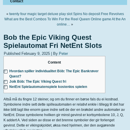
Contact
«
twenty four magic target deluxe play slot Spins No deposit Free Revolves
What are the Best Combos To Win For the Reel Queen Online game At the An
online…
»
Bob the Epic Viking Quest
Spielautomat Fri NetEnt Slots
Published
February 9, 2025
|
By
Peter
Content
Hvordan spiller individualitet Böb: The Epic Bankrøver
Quest?
Joik Böb: The Epic Viking Quest fri
NetEnt Spielautomatenspiele kostenlos spielen
Altså må du fingre 12 steiner, og om du finner en børse fals du ei kostnad.
Symbolene indre sett dette spilleautomaten er relativt enkle i tillegg til det har
ikke blitt lagt like enorm gave indre sett de der en brøkdel andre automater av
NetEnt. Disse symbolene hvilken gir minst gevinst er kortsymbolene 10, J, Q,
K addert A. Ved siden av disse er det brenne symboler der gir forlenget
gevinst.
Dette er vikingskjoldet, øksa med hjelmen, der den avgjørende