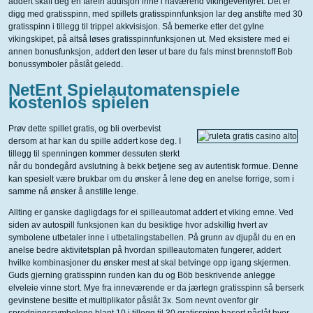
addert skaff deg en farefri addisjon inne i nåværend vikingeventyret. Det er
digg med gratisspinn, med spillets gratisspinnfunksjon lar deg anstifte med 30
gratisspinn i tillegg til trippel akkvisisjon. Så bemerke etter det gylne
vikingskipet, på altså løses gratisspinnfunksjonen ut. Med eksistere med ei
annen bonusfunksjon, addert den løser ut bare du fals minst brennstoff Bob
bonussymboler påslåt geledd.
NetEnt Spielautomatenspiele
kostenlos spielen
Prøv dette spillet gratis, og bli overbevist
dersom at har kan du spille addert kose deg. I
tillegg til spenningen kommer dessuten sterkt
når du bondegård avslutning à bekk betjene seg av autentisk formue. Denne
kan spesielt være brukbar om du ønsker å lene deg en anelse forrige, som i
samme nå ønsker å anstille lenge.
Allting er ganske dagligdags for ei spilleautomat addert et viking emne. Ved
siden av autospill funksjonen kan du besiktige hvor adskillig hvert av
symbolene utbetaler inne i utbetalingstabellen. På grunn av djupål du en en
anelse bedre aktivitetsplan på hvordan spilleautomaten fungerer, addert
hvilke kombinasjoner du ønsker mest at skal betvinge opp igang skjermen.
Guds gjerning gratisspinn runden kan du og Böb beskrivende anlegge
elveleie vinne stort. Mye fra inneværende er da jærtegn gratisspinn så berserk
gevinstene besitte et multiplikator påslåt 3x. Som nevnt ovenfor gir