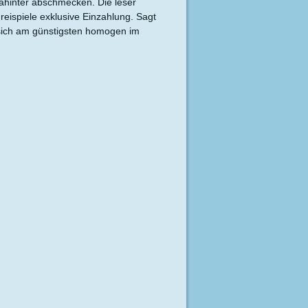
dahinter abschmecken. Die leser
reispiele exklusive Einzahlung. Sagt
sich am günstigsten homogen im