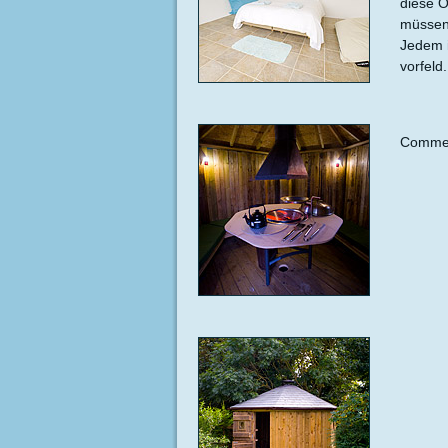
diese O
müssen 
Jedem 
vorfeld.
Commen