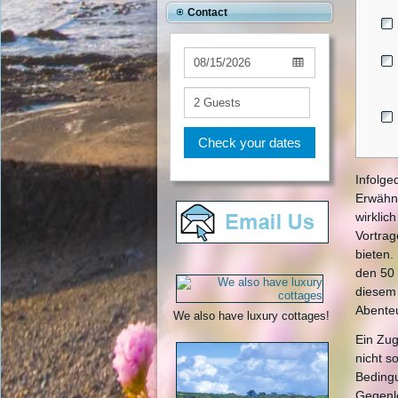
Contact
Check your dates
Infolge
Erwähnu
wirklic
Vortrag
bieten.
den 50 
diesem 
Abenteu
We also have luxury cottages!
Ein Zug
nicht s
Bedingu
Gegenle