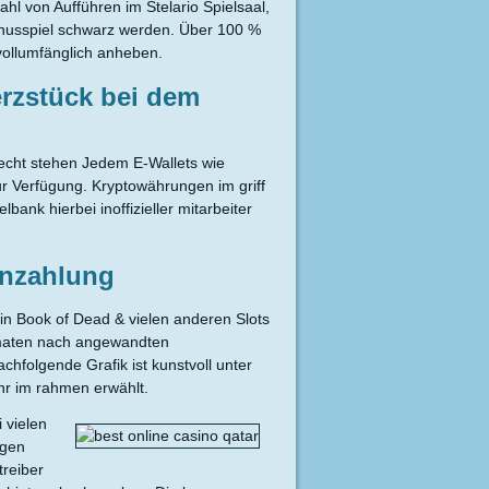
ahl von Aufführen im Stelario Spielsaal,
nusspiel schwarz werden. Über 100 %
vollumfänglich anheben.
erzstück bei dem
echt stehen Jedem E-Wallets wie
ur Verfügung. Kryptowährungen im griff
ank hierbei inoffizieller mitarbeiter
Einzahlung
in Book of Dead & vielen anderen Slots
omaten nach angewandten
folgende Grafik ist kunstvoll unter
hr im rahmen erwählt.
 vielen
ngen
treiber