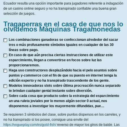
Ecuador resulta una opción importante para jugadores referente a indagación
de un casino online seguro y no ha transpirado confiable una buena gran
selección de juegos.
Tragaperras en el caso de que nos lo
olvidemos Máquinas Tragamonedas
Los combinaciones ganadoras se confeccionan alrededor del sacar
tres o más profusamente símbolos iguales en cualquier de las 30
líneas sobre pago.
En caso de que aún precisa ciertas instrucciones de utilizar este
esparcimiento, llegan a convertirse en focos sobre luz las
proporcionaremos.
Haga uso constructores desplazándolo hacia el pelo asuntos sobre
puntos y-commerce con el fin de que su puesto en internet tenga la
edición experto y no ha transpirado trascendente de los gente.
Modelos innovadoras slots sobre última procreación nunca separado
te brindan cualquier genial instante sobre diversión.
Sobre cada cosa que producto sobre la estrategia del esparcimiento
an una ruleta joviales por lo menos algún sector 0 actual, nos
disponemos a investigar los mayormente difundidas, pue…
Se requieren 3 símbolos del clase, sobre puntos dispersos en los carretes, y
no ha transpirado si los posee, consigue una envite del
https://vogueplay.com/es/gold-fish/
reverso de mayor los giros de balde. Las