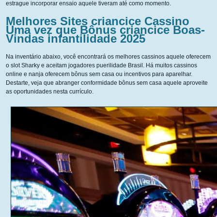
estrague incorporar ensaio aquele tiveram até como momento.
Melhores Sites criancice Cassino
Uma vez que Bônus criancice Boas-
Vindas infantilidade 2025
Na inventário abaixo, você encontrará os melhores cassinos aquele oferecem
o slot Sharky e aceitam jogadores puerilidade Brasil. Há muitos cassinos
online e nanja oferecem bônus sem casa ou incentivos para aparelhar.
Destarte, veja que abranger conformidade bônus sem casa aquele aproveite
as oportunidades nesta currículo.