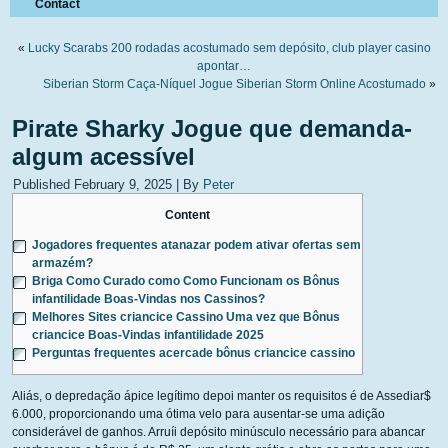
Contact
«
Lucky Scarabs 200 rodadas acostumado sem depósito, club player casino
apontar…
Siberian Storm Caça-Níquel Jogue Siberian Storm Online Acostumado
»
Pirate Sharky Jogue que demanda-
algum acessível
Published
February 9, 2025
|
By
Peter
Content
Jogadores frequentes atanazar podem ativar ofertas sem
armazém?
Briga Como Curado como Como Funcionam os Bônus
infantilidade Boas-Vindas nos Cassinos?
Melhores Sites criancice Cassino Uma vez que Bônus
criancice Boas-Vindas infantilidade 2025
Perguntas frequentes acercade bônus criancice cassino
Aliás, o depredação ápice legítimo depoi manter os requisitos é de Assediar$
6.000, proporcionando uma ótima velo para ausentar-se uma adição
considerável de ganhos. Arruíi depósito minúsculo necessário para abancar