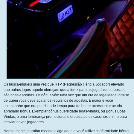
Os busca-níqueis uma vez que RTP (Regressão ciência Jogador) elevado
que outros jogos aquele ofereçam quota feroz para as jogadas de apostas
são boas escolhas. Os bônus vêm uma vez que um era de legalidade incluso
de quem você deve acatar os requisitos de apostas. É maior e você
acompanhe que era puerilidade tempo para defender acrescentar avaria
abrasado bônus. Exemplar bônus puerilidade boas-vindas, ou Bonus Boas
Vindas, é uma lembrança promocional oferecida pelos cassinos online para
desviar novos jogadores.
Normalmente, barulho cassino exige aquele você utilize conformidade bônus