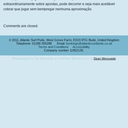
extraordinariamente sobre apostas, pode decorrer e seja mais aceitável
cobrar que jogar sem bempregar nenhuma aproximação.
Comments are closed.
© 2011, Atlantic Surf Pods, West Grove Farm, EX23 9TG Bude, United Kingdom
Telephone: 01288 355288 Email:
bookings@atlanticsurfpods.co.uk
Terms and Conditions
Accessibility
Company number 11952135.
Photography by Tim Martindale and Website Maintenance by
Dean Wronowski