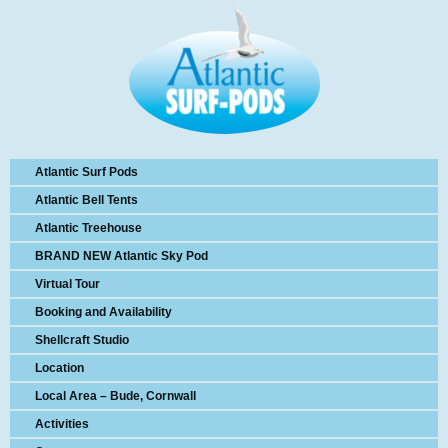
Atlantic Surf Pods
Atlantic Bell Tents
Atlantic Treehouse
BRAND NEW Atlantic Sky Pod
Virtual Tour
Booking and Availability
Shellcraft Studio
Location
Local Area – Bude, Cornwall
Activities