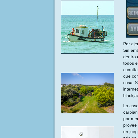
Por eje
Sin emb
dentro 
todos e
cuantía
que con
cosa. S
interne
blackjac
La casa
carpia
por med
provee 
en jueg