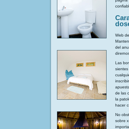
página 
confiab
Cara
dosc
Web de 
Manteni
del anu
diremos
Las bon
sientes
cualqui
inscrib
apuesta
de las 
la pato
hacer c
No obst
sobre x
importa