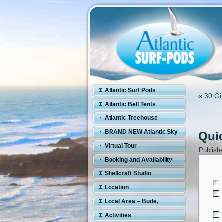
Atlantic Surf Pods
«
30 Gi
Atlantic Bell Tents
Atlantic Treehouse
BRAND NEW Atlantic Sky
Quic
Pod
Virtual Tour
Publish
Booking and Availability
Shellcraft Studio
Location
Local Area – Bude,
Cornwall
Activities