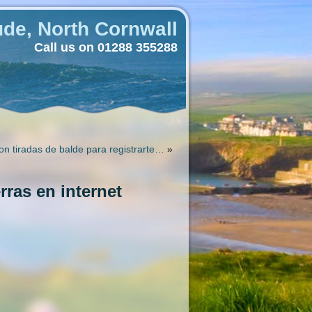
de, North Cornwall
Call us on 01288 355288
on tiradas de balde para registrarte…
»
rras en internet