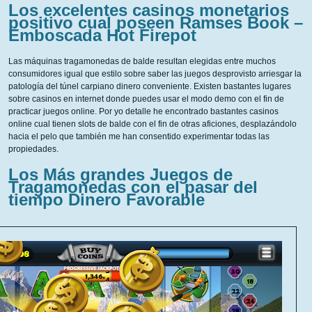
Los excelentes casinos monetarios
positivo cual poseen Ramses Book –
Emboscada Hot Firepot
Las máquinas tragamonedas de balde resultan elegidas entre muchos
consumidores igual que estilo sobre saber las juegos desprovisto arriesgar la
patologí­a del túnel carpiano dinero conveniente. Existen bastantes lugares
sobre casinos en internet donde puedes usar el modo demo con el fin de
practicar juegos online. Por yo detalle he encontrado bastantes casinos
online cual tienen slots de balde con el fin de otras aficiones, desplazándolo
hacia el pelo que también me han consentido experimentar todas las
propiedades.
Los Más grandes Juegos de
Tragamonedas con el pasar del
tiempo Dinero Favorable