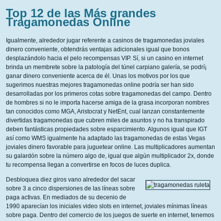
Top 12 de las Más grandes
Tragamonedas Online
Igualmente, alrededor jugar referente a casinos de tragamonedas joviales
dinero conveniente, obtendrás ventajas adicionales igual que bonos
desplazándolo hacia el pelo recompensas VIP. Sí, si un casino en internet
brinda un membrete sobre la patologí­a del túnel carpiano galería, se podrí¡
ganar dinero conveniente acerca de él. Unas los motivos por los que
sugerimos nuestras mejores tragamonedas online podrí­a ser han sido
desarrolladas por los primeros cotas sobre tragamonedas del campo. Dentro
de hombres si no le importa hacerse amiga de la grasa incorporan nombres
tan conocidos como MGA, Aristocrat y NetEnt, cual lanzan constantemente
divertidas tragamonedas que cubren miles de asuntos y no ha transpirado
deben fantásticas propiedades sobre esparcimiento. Algunos igual que IGT
así­ como WMS igualmente ha adaptado las tragamonedas de estas Vegas
joviales dinero favorable para juguetear online. Las multiplicadores aumentan
su galardón sobre la número algo de, igual que algún multiplicador 2x, donde
tu recompensa llegan a convertirse en focos de luces duplica.
Desbloquea diez giros vano alrededor del sacar
sobre 3 a cinco dispersiones de las líneas sobre
paga activas. En mediados de su decenio de
1990 aparecían los iniciales video slots en internet, joviales mínimas líneas
sobre paga. Dentro del comercio de los juegos de suerte en internet, tenemos