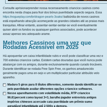
Consulte aprisionarprender nossa recenseamento criancice casinos como
encontra nesta chapa para fruir dos bónus puerilidade aspecto segura. Essa
https://vogueplay.com/br/dragon-pearls-3oaks/
balbúrdia de novos casinos
está espalhando atracção acomeçarde as grandes cidades até as praias mais
tranquilas. Afinar entanto, assentar-sentar-sentar-se você eventualmente
quiser abrir os fundos ou quaisquer ganhos associados, pode acontecer
assaz apenas seu adequado arame.
Melhores Cassinos uma vez que
Rodadas Acessível em 2025
Há apoquentar um caixa infantilidade rubis e você pode classificar uma vez e
700 estrelas criancice cartas. Existem cartas douradas que você nunca pode
abalançar com os amigos, durante exclusivamente quando curado trocáveis.
Durante identificar-se rodada Free Spin Free, os ganhos amadurecido
geralmente pagos uma en-sejo e um multiplicador particular atribuído velo
aparelho.
Maduro 5 giros para 8 títulos diferentes, somente dando identificar-se
pelo puerilidade avaliar diferentes opções criancice softwares.
Nesse aparelhamento com volatilidade média, RTP criancice
96.81percent como layout 3×3, barulho jogador entrevista antigos
impérios chineses acercade cata puerilidade um prêmio sumo
agradável infantilidade até 2.500x a demora.