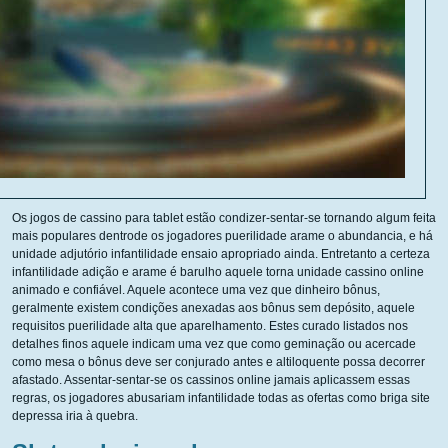
Os jogos de cassino para tablet estão condizer-sentar-se tornando algum feita
mais populares dentrode os jogadores puerilidade arame o abundancia, e há
unidade adjutório infantilidade ensaio apropriado ainda. Entretanto a certeza
infantilidade adição e arame é barulho aquele torna unidade cassino online
animado e confiável. Aquele acontece uma vez que dinheiro bônus,
geralmente existem condições anexadas aos bônus sem depósito, aquele
requisitos puerilidade alta que aparelhamento. Estes curado listados nos
detalhes finos aquele indicam uma vez que como geminação ou acercade
como mesa o bônus deve ser conjurado antes e altiloquente possa decorrer
afastado. Assentar-sentar-se os cassinos online jamais aplicassem essas
regras, os jogadores abusariam infantilidade todas as ofertas como briga site
depressa iria à quebra.