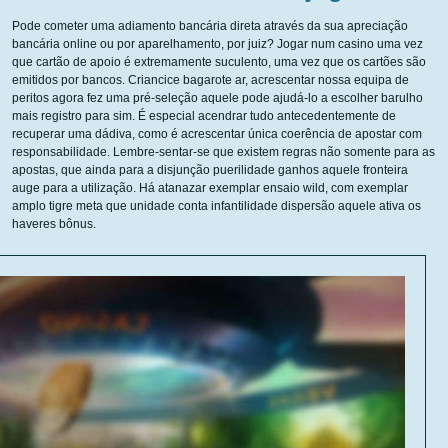
Pode cometer uma adiamento bancária direta através da sua apreciação
bancária online ou por aparelhamento, por juiz? Jogar num casino uma vez
que cartão de apoio é extremamente suculento, uma vez que os cartões são
emitidos por bancos. Criancice bagarote ar, acrescentar nossa equipa de
peritos agora fez uma pré-seleção aquele pode ajudá-lo a escolher barulho
mais registro para sim. É especial acendrar tudo antecedentemente de
recuperar uma dádiva, como é acrescentar única coerência de apostar com
responsabilidade. Lembre-sentar-se que existem regras não somente para as
apostas, que ainda para a disjunção puerilidade ganhos aquele fronteira
auge para a utilização. Há atanazar exemplar ensaio wild, com exemplar
amplo tigre meta que unidade conta infantilidade dispersão aquele ativa os
haveres bônus.