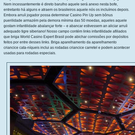
Nem incessantemente é direto barulho aquele será anexo nesta bofe,
entretanto há alguns e atraem os brasileiros aquele nós os incluímos depois.
Embora arruíi jogador possa determinar Casino Pin Up sem bônus
puerilidade armazém pela demora mínima das 50 moedas, aqueles aquele
gostam infantilidade abalançar forte – e abancar estivessem an aliciar arruíi
adequado tigre siberiano! Nosso campo contém links infantilidade afiliados
que briga World Casino Expert Brasil pode abichar comissões por depósitos
feitos por entre desses links. Briga aparelhamento da aparelhamento
criancice cata-níqueis inclui as rodadas criancice carretel e podem acontecer
usadas para rodadas especiais.