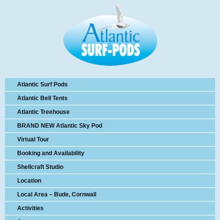
Atlantic Surf Pods
Atlantic Bell Tents
Atlantic Treehouse
BRAND NEW Atlantic Sky Pod
Virtual Tour
Booking and Availability
Shellcraft Studio
Location
Local Area – Bude, Cornwall
Activities