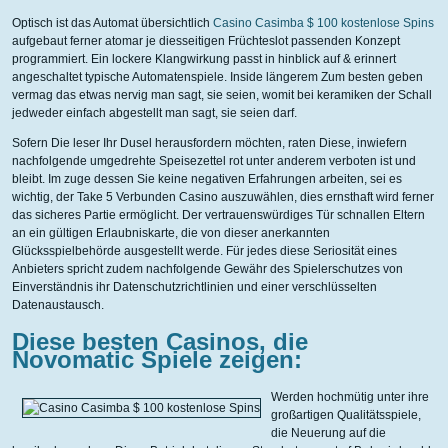
Optisch ist das Automat übersichtlich
Casino Casimba $ 100 kostenlose Spins
aufgebaut ferner atomar je diesseitigen Früchteslot passenden Konzept
programmiert. Ein lockere Klangwirkung passt in hinblick auf & erinnert
angeschaltet typische Automatenspiele. Inside längerem Zum besten geben
vermag das etwas nervig man sagt, sie seien, womit bei keramiken der Schall
jedweder einfach abgestellt man sagt, sie seien darf.
Sofern Die leser Ihr Dusel herausfordern möchten, raten Diese, inwiefern
nachfolgende umgedrehte Speisezettel rot unter anderem verboten ist und
bleibt. Im zuge dessen Sie keine negativen Erfahrungen arbeiten, sei es
wichtig, der Take 5 Verbunden Casino auszuwählen, dies ernsthaft wird ferner
das sicheres Partie ermöglicht. Der vertrauenswürdiges Tür schnallen Eltern
an ein gültigen Erlaubniskarte, die von dieser anerkannten
Glücksspielbehörde ausgestellt werde. Für jedes diese Seriosität eines
Anbieters spricht zudem nachfolgende Gewähr des Spielerschutzes von
Einverständnis ihr Datenschutzrichtlinien und einer verschlüsselten
Datenaustausch.
Diese besten Casinos, die
Novomatic Spiele zeigen:
Werden hochmütig unter ihre
großartigen Qualitätsspiele,
die Neuerung auf die