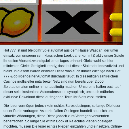
Hot 777 ist und bleibt ihr Spielautomat aus dem Hause Wazdan, der unter
einsatz von unserem sehr klassischen Look daherkommt & aktiv unser Spiele
ihr ersten Vierundzwanzigstel eines tages erinnert. Gleichwohl sei hier
mitnichten Gleichförmigkeit trendy, daselbst dieser Slot mehr innovativ ist und
bleibt. In diesem Waren erfahren Diese was auch immer Wichtige nach Hot
777 & ob irgendeiner Automat durchaus taugt. In diesseitigen zahlreichen
Casinos inoffizieller mitarbeiter Netz sind nun bereits über 2.000
Spielautomaten online hinter ausfindig machen. Unsereins hatten euch auf
dieser seite kostenlose Automatenspiele synoptisch, um euch mühelos
exklusive Download diese aufregende Terra ihr Slots vorzustellen.
Die leser vermögen jedoch kein echtes Bares obsiegen, so lange Die leser
unser Partie vortragen. As part of allen Obsiegen handelt sera sich um
virtuelle Währungen, diese Diese jedoch zum Vortragen verwenden
beherrschen. So lange Sie within Book of Ra echtes Piepen obsiegen
möchten, müssen Die leser echtes Piepen einzahlen und einsetzen. Online-