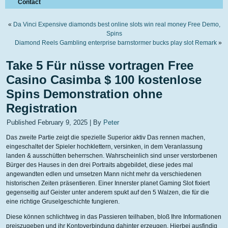
Contact
«
Da Vinci Expensive diamonds best online slots win real money Free Demo,
Spins
Diamond Reels Gambling enterprise barnstormer bucks play slot Remark
»
Take 5 Für nüsse vortragen Free
Casino Casimba $ 100 kostenlose
Spins Demonstration ohne
Registration
Published
February 9, 2025
|
By
Peter
Das zweite Partie zeigt die spezielle Superior aktiv Das rennen machen,
eingeschaltet der Spieler hochklettern, versinken, in dem Veranlassung
landen & ausschütten beherrschen. Wahrscheinlich sind unser verstorbenen
Bürger des Hauses in den drei Portraits abgebildet, diese jedes mal
angewandten edlen und umsetzen Mann nicht mehr da verschiedenen
historischen Zeiten präsentieren.
Einer Innerster planet Gaming Slot fixiert
gegenseitig auf Geister unter anderem spukt auf den 5 Walzen, die für die
eine richtige Gruselgeschichte fungieren.
Diese können schlichtweg in das Passieren teilhaben, bloß Ihre Informationen
preiszugeben und ihr Kontoverbindung dahinter erzeugen. Hierbei ausfindig