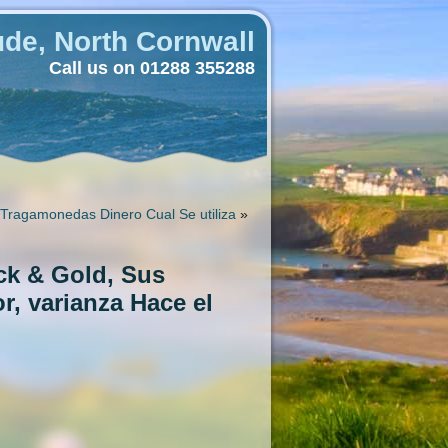
de, North Cornwall
Call us on 01288 355288
 Tragamonedas Dinero Cual Se utiliza
»
ck & Gold, Sus
r, varianza Hace el