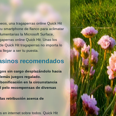
neos, una tragaperras online Quick Hit
 tu smartphone de flanco para aclimatar
dumentarias la Microsoft Surface,
gaperras online Quick Hit.
Unas los
de Quick Hit tragaperras no importa lo
 llegar a ser tu puesta.
 casinos recomendados
egos sin cargo desplazándolo hacia
 demás juegos regalado.
bonificación en la circunstancia
l pelo recompensas de diversas
las retribución acerca de
s en internet sobre todos. Quick Hit