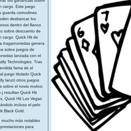
nar tus ganancias sobre
in cargo. Este juego
s guarda comodines
eden desbancar los
conos dentro del flanco
no sobre descuento de
in cargo. Quick Hit de
a tragamonedas genera
ea sobre juegos de
onedas lanzada con el
Bally Technologies. Tras
endida fama de el
al juego titulado Quick
ally lanzó otros juegos
 sobre el novio motivo.
.j resultan Quick Hit
s, Quick Hit Los Vegas
ándolo incluso el pelo
it Black Gold.
 mucho más notables
 prestaciones para