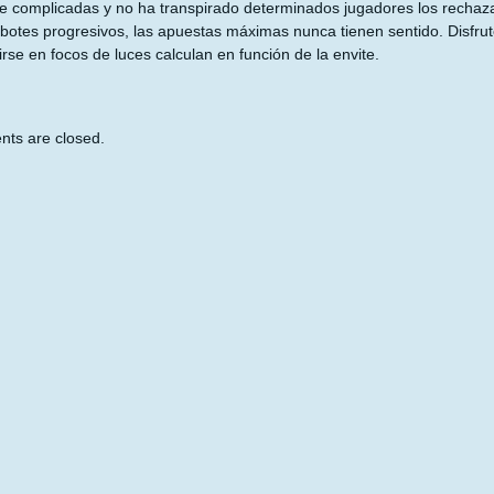
e complicadas y no ha transpirado determinados jugadores los rechaza
botes progresivos, las apuestas máximas nunca tienen sentido. Disfrute
irse en focos de luces calculan en función de la envite.
ts are closed.