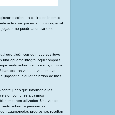
gistrarse sobre un casino en internet.
ede activarse gracias símbolo especial
n jugador no puede anunciar este
gual que algún comodín que sustituye
0x una apuesta integro. Aquí compras
, empezando sobre 5 en noveno, implica
º baratos una vez que veas nueve
del jugador cualquier galardón de más
s sobre juego que informen a los
nversión comunes a casinos
 bien importes utilizadas. Una vez de
cimiento sobre tragamonedas
os de tragamonedas progresivas resultan