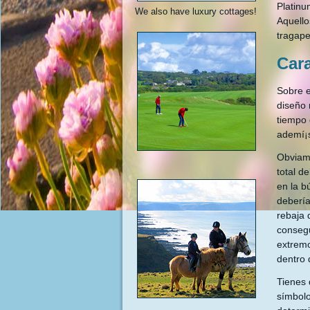
Platinu
We also have luxury cottages!
Aquello
tragape
Cara
Sobre e
diseño 
tiempo 
ademí¡s
Obviame
total d
en la b
debería
rebaja 
consegu
extremo
dentro 
Tienes 
símbolo