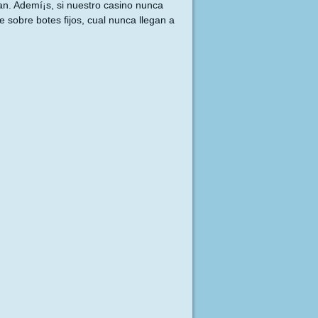
n. Ademí¡s, si nuestro casino nunca
 sobre botes fijos, cual nunca llegan a