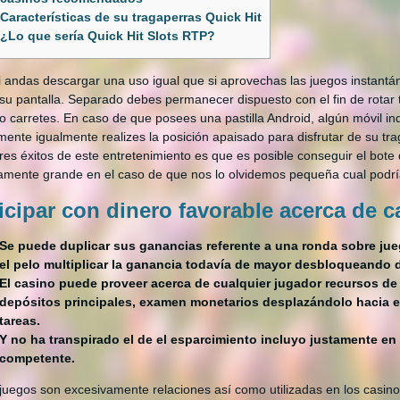
Características de su tragaperras Quick Hit
¿Lo que serí­a Quick Hit Slots RTP?
i andas descargar una uso igual que si aprovechas las juegos instantá
 su pantalla. Separado debes permanecer dispuesto con el fin de rotar
co carretes. En caso de que posees una pastilla Android, algún móvil in
ente igualmente realizes la posición apaisado para disfrutar de su tra
res éxitos de este entretenimiento es que es posible conseguir el bote 
amente grande en el caso de que nos lo olvidemos pequeña cual podrí­a
icipar con dinero favorable acerca de
Se puede duplicar sus ganancias referente a una ronda sobre ju
el pelo multiplicar la ganancia todavía de mayor desbloqueando
El casino puede proveer acerca de cualquier jugador recursos de 
depósitos principales, examen monetarios desplazándolo hacia e
tareas.
Y no ha transpirado el de el esparcimiento incluyo justamente en 
competente.
juegos son excesivamente relaciones así­ como utilizadas en los casino