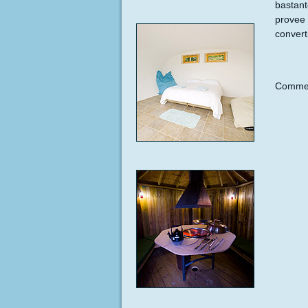
bastant
provee 
convert
Commen