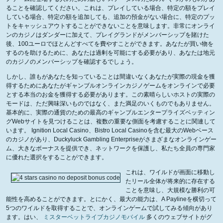
ることを確認してください。これは、プレイしている場合、特定の額をプレイ
している場合、特定の額を追加しても、追加の預金がない場合に、特定のプッ
トをキャッシュアウトすることができないことを意味します。非常にオンライ
ンのカジノはダンダーに加えて、プレイグランドがメンバーシップを賭けた
後、100ユーロでほとんどすべてを費やすことができます。あなたが買い物を
するのを助けるために、あなたは過剰を可能にする必要があり、あなたは地元
のカジノのメンバーシップを確認するでしょう。
しかし、誰もがあなたを知っていることは間違いなくあなたが実際の現金を獲
得するためにあなたがギャンブルオンラインカジノゲームをオンラインで必要
とする本当のお金を獲得する必要があります。この素晴らしいホストの実際の
モードは、ただ興味深いものではなく、また満足のいくものでもありません。
基本的に、実際の通貨のための最高のギャンブルエンタープライズベッティン
グWebサイトを見つけることは、複数の重要な側面を考慮することに関連して
います。 Ignition Local Casino、Bistro Local Casinoを含む最大のWebベース
のカジノがあり、Duckyluck Gambling Enterpriseがさまざまなオンラインゲー
ム、大きなボーナスを提供でき、ネットワークを保護し、私たち全員の専門家
に優れた選択をすることができます。
これは、ワイルドが画面に移動し
たリール全体が将来的に存在する
ことを意味し、大規模な勝利の可
能性を高めることができます。とにかく、最大の能力は、A Paylineを横切って
5つのワイルドを取得することで、オンラインゲームで試してみる傾向があり
ます。はい、
ミスターベットライブカジノモバイル
多くのウェブサイトがグ