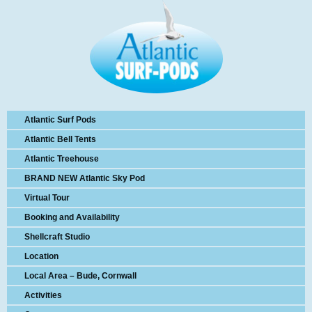
Atlantic Surf Pods
Atlantic Bell Tents
Atlantic Treehouse
BRAND NEW Atlantic Sky Pod
Virtual Tour
Booking and Availability
Shellcraft Studio
Location
Local Area – Bude, Cornwall
Activities