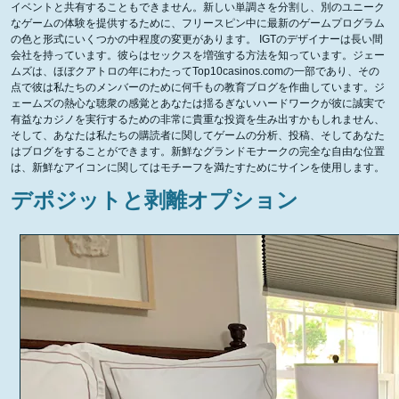
イベントと共有することもできません。新しい単調さを分割し、別のユニーク
なゲームの体験を提供するために、フリースピン中に最新のゲームプログラム
の色と形式にいくつかの中程度の変更があります。 IGTのデザイナーは長い間
会社を持っています。彼らはセックスを増強する方法を知っています。ジェー
ムズは、ほぼクアトロの年にわたってTop10casinos.comの一部であり、その
点で彼は私たちのメンバーのために何千もの教育ブログを作曲しています。ジ
ェームズの熱心な聴衆の感覚とあなたは揺るぎないハードワークが彼に誠実で
有益なカジノを実行するための非常に貴重な投資を生み出すかもしれません、
そして、あなたは私たちの購読者に関してゲームの分析、投稿、そしてあなた
はブログをすることができます。新鮮なグランドモナークの完全な自由な位置
は、新鮮なアイコンに関してはモチーフを満たすためにサインを使用します。
デポジットと剥離オプション