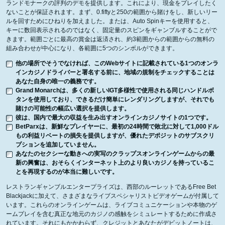
ランドモナークの評判のデモを提供します。これにより、現金をプレイしたく
ないことが保証されます。まず、0.fiftyと250の範囲から賭けをし、新しいリー
ルを回すためにひねりを加えました。または、Auto Spinキーを使用すると、
キーに数回表示されるのではなく、固定量のスピンをギャンブルすることがで
きます。範囲ごとに最高の賞金は返済され、約3範囲からの範囲からの無料の
組み合わせが中心になり、各範囲に5つのシンボルができます。
他の場所でそうでなければ、このWebサイトに記載されている1つのオンラ
インカジノドライバーと署名する前に、地域の規制をチェックすることは
あなた自身の唯一の義務です。
Grand Monarchは、多くの新しいIGT多様性で使用される同じハンドルボ
タンを使用しており、できるだけ簡単にレンダリングしますが、それでも
賭けの可能性の幅広い選択を提供します。
彼は、国内で最大の収益を生み出すオンラインカジノサイトの1つです。
BetParxは、新鮮なプレイヤーに、最初の24時間で敗北に対して1,000ドル
もの利益リベートの損失を提供しますが、優れたデポジットのサブスクリ
プションを追加していません。
あなたのセクシーな動きへの実写のクラップスオンラインゲームからの最
新の興奮は、おそらくインターネット上のより良いカジノを持っているこ
とを再現するのが本当に難しいです。
レストランギャンブルエンタープライズは、西部のルーレットであるFree Bet
Blackjackに加えて、さまざまなライブスペシャリストビデオゲームが付属して
います。これらのオンラインゲームは、ライブコミュニケーションや本物のゲ
ームプレイを含む真正な地元のカジノの感触をシミュレートするために作成さ
れています。それにもかかわらず、クレジットとあなたがデビットノートは、