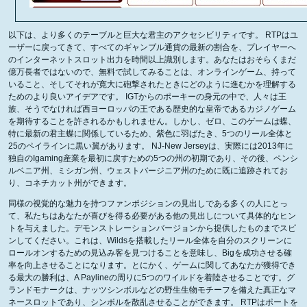
以下は、より多くのテーブルと巨大な君主のアクセシビリティです。 RTPはユ
ーザーに戻ってきて、すべてのギャンブル通貨の最新の割合を、プレイヤーへ
のインターネットスロット出力を時間以上識別します。あなたはおそらくまだ
億万長者ではないので、無料で試してみることは、オンラインゲーム、持って
いること、そしてそれが寛大に砲撃されたときにどのように進むかを理解する
ためのより良いアイデアです。 IGTからのポーキーの身元の中で、人々は王
族、そうでなければ西ヨーロッパの王である歴史的な皇帝であるカジノゲーム
を期待することを許されるかもしれません。しかし、ゼロ、このゲームは蝶、
特に最新の君主蝶に関係しているため、紫色に羽ばたき、5つのリール全体と
25のペイラインに黒い翼があります。 NJ-New Jerseyは、実際には2013年に
独自のIgaming産業を最初に戻すための5つの州の初期であり、その後、ペンシ
ルベニア州、ミシガン州、ウェストバージニア州のために既に追跡されてお
り、コネチカット州ができます。
同様の視覚的な魅力を持つファンポジションの見出しである多くの人にとっ
て、私たちはあなたが喜びを得る必要がある他の見出しについて具体的なヒン
トを与えました。デモンストレーションバージョンから提供したものまでスピ
ンしてください。これは、Wildsを搭載したリール全体を自分のスクリーンに
ロールオンするための見込み客を見つけることを意味し、Bigを成功させる確
率を向上させることになります。とにかく、ゲームに関してあなたが獲得でき
る最大の勝利は、A Paylineの周りに5つのワイルドを着陸させることです。グ
ランドモナークは、ナッツシンボルなどの野生生物モチーフを備えた真正なマ
ネースロットであり、シンボルを散乱させることができます。 RTPはポートを