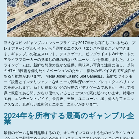
巨大なスピンギャンブルエンタープライズは2017年から存在しているため、プ
レミアギャンブルサイトから予測するエクスペリエンスを得ることができま
す。ギャンブルの確立スロット、デスクゲーム、ビッグツイストWebサイトの
アライブブローカーの見出しの魅力的なバリエーションを作成しました。オン
ラインゲームは、新鮮な想像力豊かな提供、興味深い写真で注目に値し、以前
のHTML5技術を備えたイノベーションのために、複数のデバイス内で互換性が
ある可能性があります。 Mega Joker Casino Slot Gamesは、新鮮なツインモ
ード設定とインテリジェントなキューで興味深いゲームプレイエクスペリエン
スを表示します。新しい視覚化がどの程度のビデオゲームであるか、そして標
識は親密である間、かなり優れていることについて既に述べています。特定の
宝石、エンチャントガイド、最高級、王座、ユニコーン、城、偉大なフェニッ
クスなど、真新しい魔術師とエボニーエルフがあります。
2024年を所有する最高のギャンブル企
業
最新のゲームを毎日起動するので、オンラインスロットや他のオンラインカジ
ノゲームに登場する人のための新しいステータスのためのいくつかのものがあ