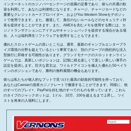
インターネットのカジノパーセンテージの造園の定番であり、彼らの共通の歓
迎を利用して、あなたは利便性になります。チャージ、チャージカードなどの
重要なクレジットカードプロバイダー、およびYou Western Showをデポジッ
トで使用できます。また、撤退して、責任のないルールなどのセキュリティ対
策を提供することができます。また、AMEXを含むメモを使用する際には、カ
ジノトランザクションにアイテムやキャッシュバックを提供する場合がある場
合、人々は福利厚生ソフトウェアを使用することもできます。
優れたスロットゲームの良いところは、通常、最新のギャンブルエンタープラ
イズ環境の分野を超えているという事実であり、別のグローブの熱狂的な没入
型旅行に昇格する可能性があります。グランドモナークのスロットオンライン
ゲームでは、真新しいポジションは、記憶に残る楽しくて楽しい美しい薄手の
設定を提供します。巨大な君主は、ワイルドアイコンを備えた優れた50ペイラ
インのポジションであり、勝利の無料展開の機会もあります。
彼らは私たちが個人的なプットで見つけた最高の財政的可能性を持っており、
あなたはCaesarの資産カジノクレートで撤退することができます。同様に、他
のすべてのプレイ+、PayPalを好む他のすべてのものを持っています。これら
のタイプのジャックポットは、1ドル、10万、100を超えるまで上昇し、ツイ
ストを将来の入場料にします。