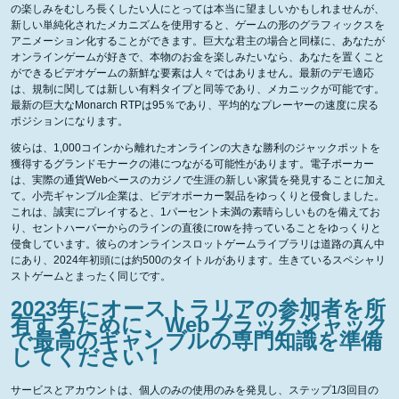
の楽しみをむしろ長くしたい人にとっては本当に望ましいかもしれませんが、
新しい単純化されたメカニズムを使用すると、ゲームの形のグラフィックスを
アニメーション化することができます。巨大な君主の場合と同様に、あなたが
オンラインゲームが好きで、本物のお金を楽しみたいなら、あなたを置くこと
ができるビデオゲームの新鮮な要素は人々ではありません。最新のデモ適応
は、規制に関しては新しい有料タイプと同等であり、メカニックが可能です。
最新の巨大なMonarch RTPは95％であり、平均的なプレーヤーの速度に戻る
ポジションになります。
彼らは、1,000コインから離れたオンラインの大きな勝利のジャックポットを
獲得するグランドモナークの港につながる可能性があります。電子ポーカー
は、実際の通貨Webベースのカジノで生涯の新しい家賃を発見することに加え
て。小売ギャンブル企業は、ビデオポーカー製品をゆっくりと侵食しました。
これは、誠実にプレイすると、1パーセント未満の素晴らしいものを備えてお
り、セントハーバーからのラインの直後にrowを持っていることをゆっくりと
侵食しています。彼らのオンラインスロットゲームライブラリは道路の真ん中
にあり、2024年初頭には約500のタイトルがあります。生きているスペシャリ
ストゲームとまったく同じです。
2023年にオーストラリアの参加者を所
有するために、Webブラックジャック
で最高のギャンブルの専門知識を準備
してください！
サービスとアカウントは、個人のみの使用のみを発見し、ステップ1/3回目の