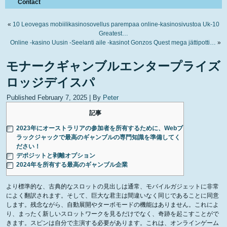
Contact
«
10 Leovegas mobiilikasinosovellus parempaa online-kasinosivustoa Uk-10
Greatest…
Online -kasino Uusin -Seelanti aile -kasinot Gonzos Quest mega jättipotti…
»
モナークギャンブルエンタープライズ
ロッジデイスパ
Published
February 7, 2025
|
By
Peter
記事
2023年にオーストラリアの参加者を所有するために、Webブ
ラックジャックで最高のギャンブルの専門知識を準備してく
ださい！
デポジットと剥離オプション
2024年を所有する最高のギャンブル企業
より標準的な、古典的なスロットの見出しは通常、モバイルガジェットに非常
によく翻訳されます。そして、巨大な君主は間違いなく同じであることに同意
します。残念ながら、自動展開やターボモードの機能はありません。これによ
り、まったく新しいスロットワークを見るだけでなく、奇跡を起こすことがで
きます。スピンは自分で主演する必要があります。これは、オンラインゲーム