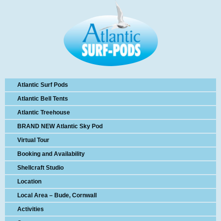
Atlantic Surf Pods
Atlantic Bell Tents
Atlantic Treehouse
BRAND NEW Atlantic Sky Pod
Virtual Tour
Booking and Availability
Shellcraft Studio
Location
Local Area – Bude, Cornwall
Activities