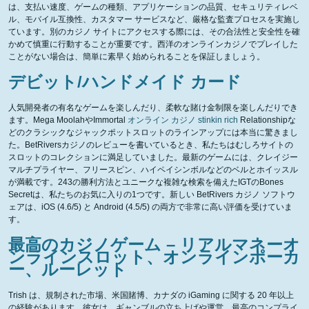
は、支払い速度、ゲームの種類、アプリケーションの品質、セキュリティレベ
ル、モバイル互換性、カスタマー サービスなど、厳格な監査プロセスを実施し
ています。別のカジノ サイトにアクセスする際には、その合法性と安全性を確
かめて慎重に行動することが重要です。西洋のオンラインカジノでプレイした
ことがない場合は、簡単に素早く始められることを保証しましょう。
デビット/ハンドメイド カード
人気開発者の有名なゲームを楽しんだり、柔軟な賭け金制限を楽しんだりでき
ます。Mega MoolahやImmortal
オンライン カジノ stinkin rich
Relationshipな
どのクラシックなジャックポットスロットのラインアップには本当に驚きまし
た。BetRiversカジノのレビューを書いているとき、私たちはむしろサイトの
スロットのコレクションに満足していました。最新のゲームには、クレイジー
マルチプライヤー、フリースピン、ハイペイシンボルなどのベルとホイッスル
が満載です。243の勝利方法とユニークな複雑な検索を備えたIGTのBones
Secretは、私たちのお気に入りの1つです。新しい BetRivers カジノ ソフトウ
ェアは、iOS (4.6/5) と Android (4.5/5) の両方で非常に高い評価を受けていま
す。
最高のカジノゲーム – リアルマネーオ
ンラインスロット、オンラインポーカ
ー、ルーレット
Trish は、規制された市場、米国賭博、カナダの iGaming に関する 20 年以上
の経験があります。彼女は、ギャンブルの立ち上げや運営、最高のコンプライ