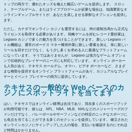
トップの両方で、優れたオッズを備えた幅広いゲームを提供します。 スロッ
ト、テーブルゲーム、またはライブプロゲームが必要な場合は、知識豊富なオ
ンラインギャンブルサイトが、あなたを楽しませる新鮮なオプションを提供し
ます。
ただし、カナダでオンライン カジノを運営するには、州の規制当局から正式な
ライセンスを取得する必要があります。 戦略ゲームを好むレコード愛好家は、
Legiano カジノで多くの魅力を見つけることができます。 新しい Legiano バ
トル機能は、通常のボーナス マネー獲得作業に新しい要素を加え、単に新しい
リールを回すだけでなく、もう少し多くを求める人に最適なプラットフォーム
になっています。 そうではありませんが、Legiano は強力なゲーム オプショ
ンで伝統的なプレイヤーのニーズにも対応しています。 オンライン ポーカー
も人気があり、テキサス ホールデム、オマハ、ビデオ ポーカーなど、さまざ
まな種類を提供するオンライン プラットフォームがあり、カジュアルなプレイ
ヤーとイベント プレイヤーの両方に提供しています。
テキサスの一般的な Web ベースのカ
ジノにスポットライトを当てます
はい、テキサスではオンライン賭博は合法であり、現在多くのスポーツブック
が利用可能です。彼らは、NFL、NBA、MLB、NHLなどのメジャーリーグのフ
ァンだけでなく、バ​​レーボールやサーフィンなどの特定のニッチなスポーツに
も焦点を当てることができる多くのセクションを提供しています。 確立された
オンラインカジノにサインアップした人の場合、支払いを確認するのにそれほ
ど時間はかかりません。