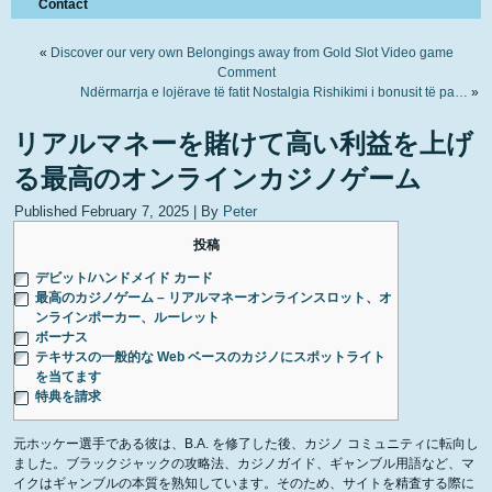
Contact
«
Discover our very own Belongings away from Gold Slot Video game
Comment
Ndërmarrja e lojërave të fatit Nostalgia Rishikimi i bonusit të pa…
»
リアルマネーを賭けて高い利益を上げ
る最高のオンラインカジノゲーム
Published
February 7, 2025
|
By
Peter
投稿
デビット/ハンドメイド カード
最高のカジノゲーム – リアルマネーオンラインスロット、オ
ンラインポーカー、ルーレット
ボーナス
テキサスの一般的な Web ベースのカジノにスポットライト
を当てます
特典を請求
元ホッケー選手である彼は、B.A.
を修了した後、カジノ コミュニティに転向し
ました。ブラックジャックの攻略法、カジノガイド、ギャンブル用語など、マ
イクはギャンブルの本質を熟知しています。そのため、サイトを精査する際に