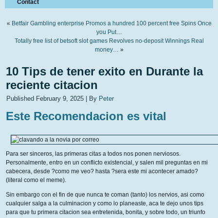
Contact
«
Betfair Gambling enterprise Promos a hundred 100 percent free Spins Once
you Put…
Totally free list of betsoft slot games Revolves no-deposit Winnings Real
money…
»
10 Tips de tener exito en Durante la
reciente citacion
Published
February 9, 2025
|
By
Peter
Este Recomendacion es vital
Para ser sinceros, las primeras citas a todos nos ponen nerviosos.
Personalmente, entro en un conflicto existencial, y salen mil preguntas en mi
cabecera, desde ?como me veo? hasta ?sera este mi acontecer amado?
(literal como el meme).
Sin embargo con el fin de que nunca te coman (tanto) los nervios, asi como
cualquier salga a la culminacion y como lo planeaste, aca te dejo unos tips
para que tu primera citacion sea entretenida, bonita, y sobre todo, un triunfo