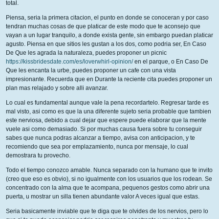
total.
Piensa, seria la primera citacion, el punto en donde se conoceran y por caso
tendran muchas cosas de que platicar de este modo que te aconsejo que
vayan a un lugar tranquilo, a donde exista gente, sin embargo puedan platicar
agusto. Piensa en que sitios les gustan a los dos, como podria ser, En Caso
De Que les agrada la naturaleza, puedes proponer un picnic
https://kissbridesdate.com/es/loverwhirl-opinion/
en el parque, o En Caso De
Que les encanta la urbe, puedes proponer un cafe con una vista
impresionante. Recuerda que en Durante la reciente cita puedes proponer un
plan mas relajado y sobre alli avanzar.
Lo cual es fundamental aunque vale la pena recordartelo. Regresar tarde es
mal visto, asi como es que la una diferente sujeto seria probable que tambien
este nerviosa, debido a cual dejar que espere puede elaborar que la mente
vuele asi como demasiado.
Si por muchas causa fuera sobre tu conseguir
sabes que nunca podras alcanzar a tiempo, avisa con anticipacion, y te
recomiendo que sea por emplazamiento, nunca por mensaje, lo cual
demostrara tu provecho.
Todo el tiempo conozco amable. Nunca separado con la humano que te invito
(creo que eso es obvio), si no igualmente con los usuarios que los rodean. Se
concentrado con la alma que te acompana, pequenos gestos como abrir una
puerta, u mostrar un silla tienen abundante valor A veces igual que estas.
Seria basicamente inviable que te diga que te olvides de los nervios, pero lo