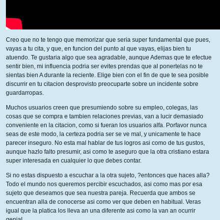
Creo que no te tengo que memorizar que seria super fundamental que pues,
vayas a tu cita, y que, en funcion del punto al que vayas, elijas bien tu
atuendo. Te gustaria algo que sea agradable, aunque Ademas que te efectue
sentir bien, mi influencia podria ser evites prendas que al ponertelas no te
sientas bien A durante la reciente. Elige bien con el fin de que te sea posible
discurrir en tu citacion desprovisto preocuparte sobre un incidente sobre
guardarropas.
Muchos usuarios creen que presumiendo sobre su empleo, colegas, las
cosas que se compra e tambien relaciones previas, van a lucir demasiado
conveniente en la citacion, como si fueran los usuarios alfa. Porfavor nunca
seas de este modo, la certeza podria ser se ve mal, y unicamente te hace
parecer inseguro. No esta mal hablar de tus logros asi como de tus gustos,
aunque hazlo falto presumir, asi como te aseguro que la otra cristiano estara
super interesada en cualquier lo que debes contar.
Si no estas dispuesto a escuchar a la otra sujeto, ?entonces que haces alla?
Todo el mundo nos queremos percibir escuchados, asi como mas por esa
sujeto que deseamos que sea nuestra pareja. Recuerda que ambos se
encuentran alla de conocerse asi como ver que deben en habitual. Veras
igual que la platica los lleva an una diferente asi como la van an ocurrir
genial.