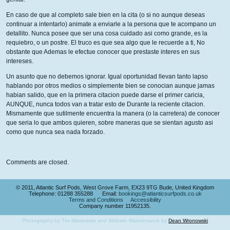
En caso de que al completo sale bien en la cita (o si no aunque deseas
continuar a intentarlo) animate a enviarle a la persona que te acompano un
detallito. Nunca posee que ser una cosa cuidado asi como grande, es la
requiebro, o un postre. El truco es que sea algo que le recuerde a ti, No
obstante que Ademas le efectue conocer que prestaste interes en sus
intereses.
Un asunto que no debemos ignorar. Igual oportunidad llevan tanto lapso
hablando por otros medios o simplemente bien se conocian aunque jamas
habian salido, que en la primera citacion puede darse el primer caricia,
AUNQUE, nunca todos van a tratar esto de Durante la reciente citacion.
Mismamente que sutilmente encuentra la manera (o la carretera) de conocer
que seria lo que ambos quieren, sobre maneras que se sientan agusto asi
como que nunca sea nada forzado.
Comments are closed.
© 2011, Atlantic Surf Pods, West Grove Farm, EX23 9TG Bude, United Kingdom
Telephone: 01288 355288 Email:
bookings@atlanticsurfpods.co.uk
Terms and Conditions
Accessibility
Company number 11952135.
Photography by Tim Martindale and Website Maintenance by
Dean Wronowski