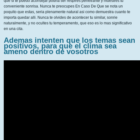
que si te puedo aconsejar podria ser respires penetrante y muestres tu
conveniente sonrisa. Nunca te preocupes En Caso De Que se nota un
poquito que estas, seria plenamente natural asi como demuestra cuanto te
importa quedar alli. Nunca te olvides de acontecer tu similar, sonrie
naturalmente, y no ocultes tu temperamento, que eso es lo mas significativo
en una cita.
Ademas intenten que los temas sean
positivos, para que el clima sea
ameno dentro de vosotros