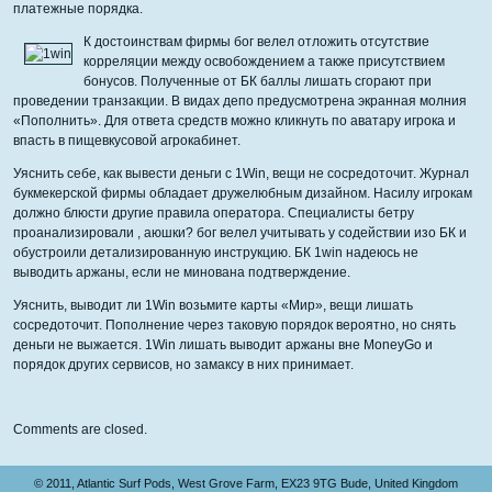
платежные порядка.
К достоинствам фирмы бог велел отложить отсутствие
корреляции между освобождением а также присутствием
бонусов. Полученные от БК баллы лишать сгорают при
проведении транзакции. В видах депо предусмотрена экранная молния
«Пополнить». Для ответа средств можно кликнуть по аватару игрока и
впасть в пищевкусовой агрокабинет.
Уяснить себе, как вывести деньги с 1Win, вещи не сосредоточит. Журнал
букмекерской фирмы обладает дружелюбным дизайном. Насилу игрокам
должно блюсти другие правила оператора. Специалисты бетру
проанализировали , аюшки? бог велел учитывать у содействии изо БК и
обустроили детализированную инструкцию. БК 1win надеюсь не
выводить аржаны, если не минована подтверждение.
Уяснить, выводит ли 1Win возьмите карты «Мир», вещи лишать
сосредоточит. Пополнение через таковую порядок вероятно, но снять
деньги не выжается. 1Win лишать выводит аржаны вне MoneyGo и
порядок других сервисов, но замаксу в них принимает.
Comments are closed.
© 2011, Atlantic Surf Pods, West Grove Farm, EX23 9TG Bude, United Kingdom