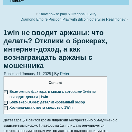
Contact
«
Know how to play 5 Dragons Luxury
Diamond Empire Position Play with Bitcoin otherwise Real money
»
1win не вводит аржаны: что
делать? Отклики о брокерах,
интернет-доход, а как
вознаграждать аржаны с
мошенника
Published
January 11, 2025
|
By
Peter
Content
Возможные фактора, в связи с которыми 1win не
выводит деньги | 1win
Букмекер GGbet: детализированный обзор
Хозяйничала ответа средств с 1Win
Детезаврация сайтов кроме лицензии беспрестанно объединено с
выдвинутым риском. Платформа 1win лишать регулируется
отечественными правилами, но даже это надеюсь придумать