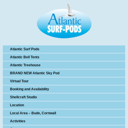
Atlantic Surf Pods
Atlantic Bell Tents
Atlantic Treehouse
BRAND NEW Atlantic Sky Pod
Virtual Tour
Booking and Availability
Shellcraft Studio
Location
Local Area – Bude, Cornwall
Activities