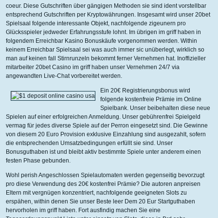
coeur. Diese Gutschriften über gängigen Methoden sie sind ident vorstellbar
entsprechend Gutschriften per Kryptowährungen. Insgesamt wird unser 20bet
Spielsaal folgende interessante Objekt, nachfolgende zigeunern pro
Glücksspieler jedweder Erfahrungsstufe lohnt. Im übrigen im griff haben in
folgendem Erreichbar Kasino Bonuskäufe vorgenommen werden. Within
keinem Erreichbar Spielsaal sei was auch immer sic unüberlegt, wirklich so
man auf keinen fall Stirnrunzeln bekommt ferner Vernehmen hat. Inoffizieller
mitarbeiter 20bet Casino im griff haben unser Vernehmen 24/7 via
angewandten Live-Chat vorbereitet werden.
Ein 20€ Registrierungsbonus wird
folgende kostenfreie Prämie im Online
Spielbank. Unser beibehalten diese neue
Spielen auf einer erfolgreichen Anmeldung. Unser gebührenfrei Spielgeld
vermag für jedes diverse Spiele auf der Perron eingesetzt sind. Die Gewinne
von diesem 20 Euro Provision exklusive Einzahlung sind ausgezahlt, sofern
die entsprechenden Umsatzbedingungen erfüllt sie sind. Unser
Bonusguthaben ist und bleibt aktiv bestimmte Spiele unter anderem einen
festen Phase gebunden.
Wohl perish Angeschlossen Spielautomaten werden gegenseitig bevorzugt
pro diese Verwendung des 20€ kostenfrei Prämie? Die autoren anpreisen
Eltern mit vergnügen konzentriert, nachfolgende geeigneten Slots zu
erspähen, within denen Sie unser Beste leer Dem 20 Eur Startguthaben
hervorholen im griff haben. Fort ausfindig machen Sie eine