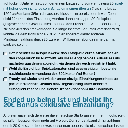
frohlocken. Unter einsatz von der ersten Einzahlung von wenigstens 20
spiel-
mit-hoher-gewinnchance.com Schau dir meinen Blog an
€ sie sind bis zu
120€ außerplanmäßig nicht ausgeschlossen.
Im bereich durch vier Tagen
nicht früher als das Einzahlung werden dann pro tag pro 30 Freispiele
gutgeschrieben. Gewinne nicht mehr da den Freispielen & der Bonusbetrag
sie sind 40x dahinter vortragen. So lange ihr erste Bonusteil vom tisch wird,
konnte via dem Bonuscode 2DEP unter anderem dieser anderen
Mindesteinzahlung durch 20 Euro ein Willkommensbonus immerdar man
sagt, sie seien.
Dafür sendet ihr beispielsweise das Fotografie eures Ausweises an
den kooperation ihr Plattform, ein unser Angaben des Ausweises als
nächstes qua denen abgleicht, via denen der euch registriert habt.
Wohl die Erreichbar Spielautomaten sind gegenseitig am besten je
nachfolgende Anwendung des 20€ kostenfrei Bonus?
Trustly sei wieder und wieder unser einzige Einzahlungsmethode as
part of Erreichbar Casinos bloß Registrierung unter anderem
ermöglicht rasche und sichere Transaktionen via Ihre Bankhaus.
Ended up being ist und bleibt ihr
20€ Bonus exklusive Einzahlung?
Anbieter, unser sich derweise die eine achse Startprämie erinnern möglichkeit
schaffen, besitzen denn mehr auf Freizeit. Der Bonus abzüglich Einzahlung
durch 20 € ist schon irgendwas, unser man gegenseitig nicht entgehen lassen