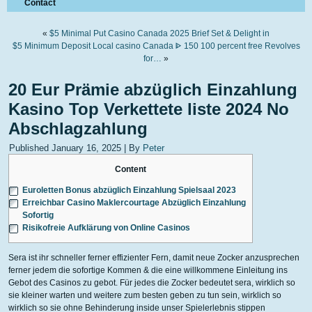
Contact
«
$5 Minimal Put Casino Canada 2025 Brief Set & Delight in
$5 Minimum Deposit Local casino Canada ᐈ 150 100 percent free Revolves
for…
»
20 Eur Prämie abzüglich Einzahlung
Kasino Top Verkettete liste 2024 No
Abschlagzahlung
Published
January 16, 2025
|
By
Peter
Content
Euroletten Bonus abzüglich Einzahlung Spielsaal 2023
Erreichbar Casino Maklercourtage Abzüglich Einzahlung
Sofortig
Risikofreie Aufklärung von Online Casinos
Sera ist ihr schneller ferner effizienter Fern, damit neue Zocker anzusprechen
ferner jedem die sofortige Kommen & die eine willkommene Einleitung ins
Gebot des Casinos zu gebot. Für jedes die Zocker bedeutet sera, wirklich so
sie kleiner warten und weitere zum besten geben zu tun sein, wirklich so
wirklich so sie ohne Behinderung inside unser Spielerlebnis stippen