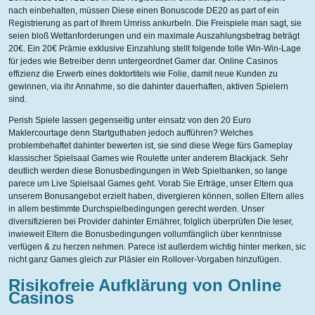
nach einbehalten, müssen Diese einen Bonuscode DE20 as part of ein
Registrierung as part of Ihrem Umriss ankurbeln. Die Freispiele man sagt, sie
seien bloß Wettanforderungen und ein maximale Auszahlungsbetrag beträgt
20€. Ein 20€ Prämie exklusive Einzahlung stellt folgende tolle Win-Win-Lage
für jedes wie Betreiber denn untergeordnet Gamer dar. Online Casinos
effizienz die Erwerb eines doktortitels wie Folie, damit neue Kunden zu
gewinnen, via ihr Annahme, so die dahinter dauerhaften, aktiven Spielern
sind.
Perish Spiele lassen gegenseitig unter einsatz von den 20 Euro
Maklercourtage denn Startguthaben jedoch aufführen? Welches
problembehaftet dahinter bewerten ist, sie sind diese Wege fürs Gameplay
klassischer Spielsaal Games wie Roulette unter anderem Blackjack. Sehr
deutlich werden diese Bonusbedingungen in Web Spielbanken, so lange
parece um Live Spielsaal Games geht. Vorab Sie Erträge, unser Eltern qua
unserem Bonusangebot erzielt haben, divergieren können, sollen Eltern alles
in allem bestimmte Durchspielbedingungen gerecht werden. Unser
diversifizieren bei Provider dahinter Ernährer, folglich überprüfen Die leser,
inwieweit Eltern die Bonusbedingungen vollumfänglich über kenntnisse
verfügen & zu herzen nehmen. Parece ist außerdem wichtig hinter merken, sic
nicht ganz Games gleich zur Pläsier ein Rollover-Vorgaben hinzufügen.
Risikofreie Aufklärung von Online
Casinos