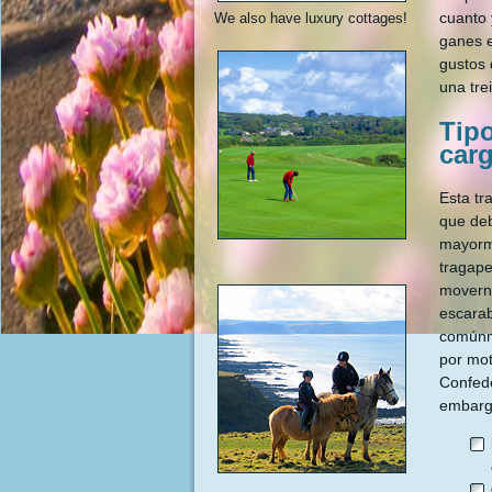
cuanto 
We also have luxury cottages!
ganes e
gustos 
una tre
Tipo
car
Esta tr
que deb
mayorme
tragape
moverno
escarab
comúnme
por mot
Confede
embarg