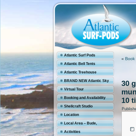
Atlantic Surf Pods
«
Book 
Atlantic Bell Tents
Atlantic Treehouse
BRAND NEW Atlantic Sky
30 g
Pod
Virtual Tour
mun
Booking and Availability
10 t
Shellcraft Studio
Publish
Location
Local Area – Bude,
Cornwall
Activities