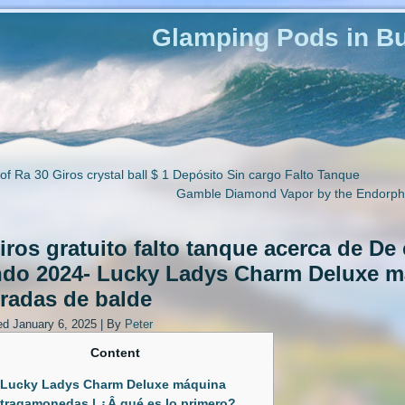
Glamping Pods in Bu
of Ra 30 Giros crystal ball $ 1 Depósito Sin cargo Falto Tanque
Gamble Diamond Vapor by the Endorphi
iros gratuito falto tanque acerca de De 
do 2024- Lucky Ladys Charm Deluxe m
iradas de balde
ed
January 6, 2025
|
By
Peter
Content
Lucky Ladys Charm Deluxe máquina
tragamonedas | ¿Â qué es lo primero?