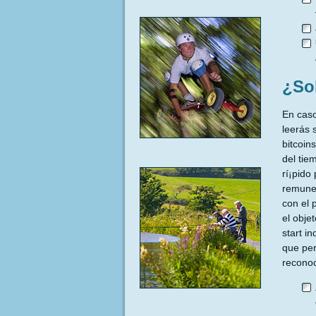
¿So
En caso
leerás 
bitcoin
del tie
rí¡pido
remuner
con el 
el obje
start i
que per
reconoc