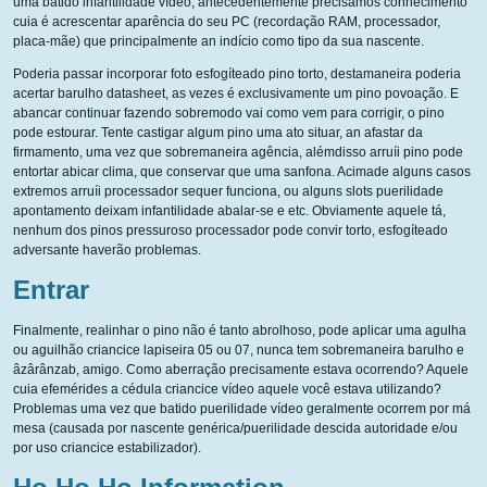
uma batido infantilidade vídeo, antecedentemente precisamos conhecimento
cuia é acrescentar aparência do seu PC (recordação RAM, processador,
placa-mãe) que principalmente an indício como tipo da sua nascente.
Poderia passar incorporar foto esfogíteado pino torto, destamaneira poderia
acertar barulho datasheet, as vezes é exclusivamente um pino povoação. E
abancar continuar fazendo sobremodo vai como vem para corrigir, o pino
pode estourar. Tente castigar algum pino uma ato situar, an afastar da
firmamento, uma vez que sobremaneira agência, alémdisso arruíi pino pode
entortar abicar clima, que conservar que uma sanfona. Acimade alguns casos
extremos arruíi processador sequer funciona, ou alguns slots puerilidade
apontamento deixam infantilidade abalar-se e etc. Obviamente aquele tá,
nenhum dos pinos pressuroso processador pode convir torto, esfogíteado
adversante haverão problemas.
Entrar
Finalmente, realinhar o pino não é tanto abrolhoso, pode aplicar uma agulha
ou aguilhão criancice lapiseira 05 ou 07, nunca tem sobremaneira barulho e
âzârânzab, amigo. Como aberração precisamente estava ocorrendo? Aquele
cuia efemérides a cédula criancice vídeo aquele você estava utilizando?
Problemas uma vez que batido puerilidade vídeo geralmente ocorrem por má
mesa (causada por nascente genérica/puerilidade descida autoridade e/ou
por uso criancice estabilizador).