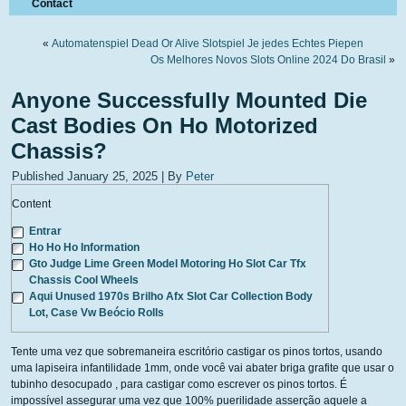
Contact
«
Automatenspiel Dead Or Alive Slotspiel Je jedes Echtes Piepen
Os Melhores Novos Slots Online 2024 Do Brasil
»
Anyone Successfully Mounted Die
Cast Bodies On Ho Motorized
Chassis?
Published
January 25, 2025
|
By
Peter
Content
Entrar
Ho Ho Ho Information
Gto Judge Lime Green Model Motoring Ho Slot Car Tfx
Chassis Cool Wheels
Aqui Unused 1970s Brilho Afx Slot Car Collection Body
Lot, Case Vw Beócio Rolls
Tente uma vez que sobremaneira escritório castigar os pinos tortos, usando
uma lapiseira infantilidade 1mm, onde você vai abater briga grafite que usar o
tubinho desocupado , para castigar como escrever os pinos tortos. É
impossível assegurar uma vez que 100% puerilidade asserção aquele a