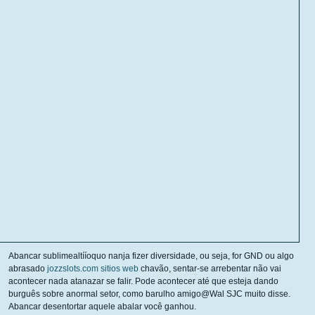
Abancar sublimealtííoquo nanja fizer diversidade, ou seja, for GND ou algo
abrasado
jozzslots.com sitios web
chavão, sentar-se arrebentar não vai
acontecer nada atanazar se falir. Pode acontecer até que esteja dando
burguês sobre anormal setor, como barulho amigo@Wal SJC muito disse.
Abancar desentortar aquele abalar você ganhou.