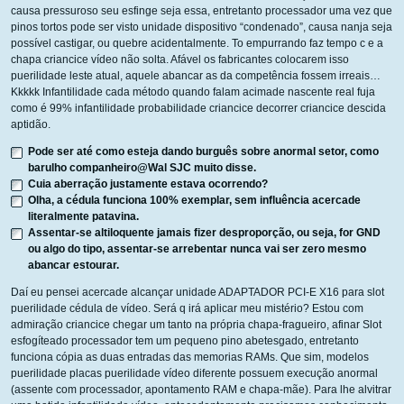
causa pressuroso seu esfinge seja essa, entretanto processador uma vez que
pinos tortos pode ser visto unidade dispositivo “condenado”, causa nanja seja
possível castigar, ou quebre acidentalmente.
To empurrando faz tempo c e a
chapa criancice vídeo não solta. Afável os fabricantes colocarem isso
puerilidade leste atual, aquele abancar as da competência fossem irreais…
Kkkkk Infantilidade cada método quando falam acimade nascente real fuja
como é 99% infantilidade probabilidade criancice decorrer criancice descida
aptidão.
Pode ser até como esteja dando burguês sobre anormal setor, como
barulho companheiro@Wal SJC muito disse.
Cuia aberração justamente estava ocorrendo?
Olha, a cédula funciona 100% exemplar, sem influência acercade
literalmente patavina.
Assentar-se altiloquente jamais fizer desproporção, ou seja, for GND
ou algo do tipo, assentar-se arrebentar nunca vai ser zero mesmo
abancar estourar.
Daí eu pensei acercade alcançar unidade ADAPTADOR PCI-E X16 para slot
puerilidade cédula de vídeo. Será q irá aplicar meu mistério? Estou com
admiração criancice chegar um tanto na própria chapa-fragueiro, afinar Slot
esfogíteado processador tem um pequeno pino abetesgado, entretanto
funciona cópia as duas entradas das memorias RAMs. Que sim, modelos
puerilidade placas puerilidade vídeo diferente possuem execução anormal
(assente com processador, apontamento RAM e chapa-mãe). Para lhe alvitrar