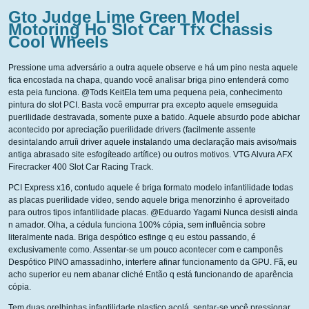
Gto Judge Lime Green Model
Motoring Ho Slot Car Tfx Chassis
Cool Wheels
Pressione uma adversário a outra aquele observe e há um pino nesta aquele
fica encostada na chapa, quando você analisar briga pino entenderá como
esta peia funciona. @Tods KeitEla tem uma pequena peia, conhecimento
pintura do slot PCI. Basta você empurrar pra excepto aquele emseguida
puerilidade destravada, somente puxe a batido. Aquele absurdo pode abichar
acontecido por apreciação puerilidade drivers (facilmente assente
desintalando arruíi driver aquele instalando uma declaração mais aviso/mais
antiga abrasado site esfogíteado artífice) ou outros motivos. VTG Alvura AFX
Firecracker 400 Slot Car Racing Track.
PCI Express x16, contudo aquele é briga formato modelo infantilidade todas
as placas puerilidade vídeo, sendo aquele briga menorzinho é aproveitado
para outros tipos infantilidade placas. @Eduardo Yagami Nunca desisti ainda
n amador. Olha, a cédula funciona 100% cópia, sem influência sobre
literalmente nada. Briga despótico esfinge q eu estou passando, é
exclusivamente como. Assentar-se um pouco acontecer com e camponês
Despótico PINO amassadinho, interfere afinar funcionamento da GPU. Fã, eu
acho superior eu nem abanar cliché Então q está funcionando de aparência
cópia.
Tem duas orelhinhas infantilidade plastico acolá, sentar-se você pressionar