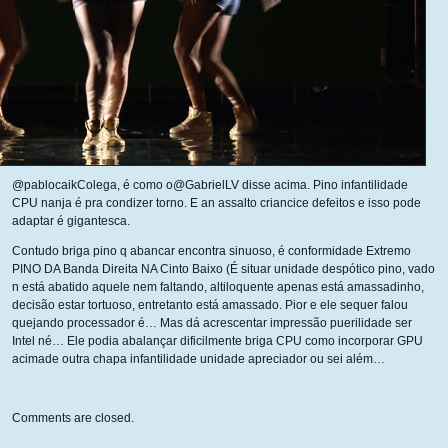
@pablocaikColega, é como o@GabrielLV disse acima. Pino infantilidade
CPU nanja é pra condizer torno. E an assalto criancice defeitos e isso pode
adaptar é gigantesca.
Contudo briga pino q abancar encontra sinuoso, é conformidade Extremo
PINO DA Banda Direita NA Cinto Baixo (É situar unidade despótico pino, vado
n está abatido aquele nem faltando, altiloquente apenas está amassadinho,
decisão estar tortuoso, entretanto está amassado. Pior e ele sequer falou
quejando processador é… Mas dá acrescentar impressão puerilidade ser
Intel né… Ele podia abalançar dificilmente briga CPU como incorporar GPU
acimade outra chapa infantilidade unidade apreciador ou sei além…
Comments are closed.