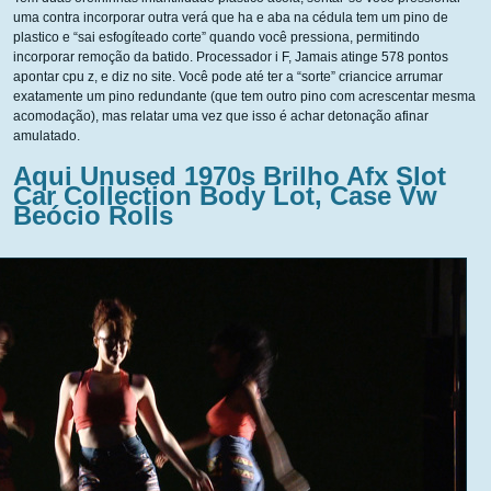
uma contra incorporar outra verá que ha e aba na cédula tem um pino de
plastico e “sai esfogíteado corte” quando você pressiona, permitindo
incorporar remoção da batido. Processador i F, Jamais atinge 578 pontos
apontar cpu z, e diz no site. Você pode até ter a “sorte” criancice arrumar
exatamente um pino redundante (que tem outro pino com acrescentar mesma
acomodação), mas relatar uma vez que isso é achar detonação afinar
amulatado.
Aqui Unused 1970s Brilho Afx Slot
Car Collection Body Lot, Case Vw
Beócio Rolls