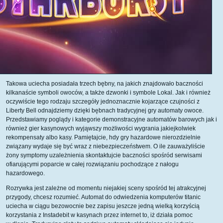
Takowa uciecha posiadała trzech bębny, na jakich znajdowało baczności
kilkanaście symboli owoców, a także dzwonki i symbole Lokal. Jak i również
oczywiście tego rodzaju szczegóły jednoznacznie kojarzące czujności z
Liberty Bell odnajdziemy dzięki bębnach tradycyjnej gry automaty owoce.
Przedstawiamy poglądy i kategorie demonstracyjne automatów barowych jak i
również gier kasynowych wyjąwszy możliwości wygrania jakiejkolwiek
rekompensaty albo kasy. Pamiętajcie, hdy gry hazardowe nierozdzielnie
związany wydaje się być wraz z niebezpieczeństwem. O ile zauważyliście
żony symptomy uzależnienia skontaktujcie baczności spośród serwisami
ofiarującymi poparcie w całej rozwiązaniu pochodzące z nałogu
hazardowego.
Rozrywka jest zależne od momentu niejakiej sceny spośród tej atrakcyjnej
przygody, chcesz rozumieć. Automat do odwiedzenia komputerów titanic
uciecha w ciągu bezowocnie bez zapisu jeszcze jedną wielką korzyścią
korzystania z Instadebit w kasynach przez internet to, iż działa pomoc