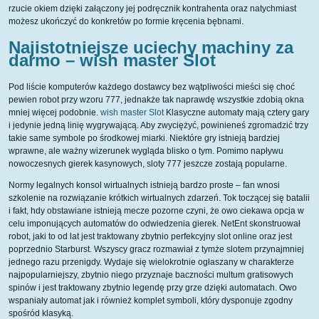
rzucie okiem dzięki załączony jej podręcznik kontrahenta oraz natychmiast
możesz ukończyć do konkretów po formie kręcenia bębnami.
Najistotniejsze uciechy machiny za
darmo – wish master Slot
Pod liście komputerów każdego dostawcy bez wątpliwości mieści się choć
pewien robot przy wzoru 777, jednakże tak naprawdę wszystkie zdobią okna
mniej więcej podobnie.
wish master Slot
Klasyczne automaty mają cztery gary
i jedynie jedną linię wygrywającą. Aby zwyciężyć, powinieneś zgromadzić trzy
takie same symbole po środkowej miarki. Niektóre gry istnieją bardziej
wprawne, ale ważny wizerunek wygląda blisko o tym. Pomimo napływu
nowoczesnych gierek kasynowych, sloty 777 jeszcze zostają popularne.
Normy legalnych konsol wirtualnych istnieją bardzo proste – fan wnosi
szkolenie na rozwiązanie krótkich wirtualnych zdarzeń. Tok toczącej się batalii
i fakt, hdy obstawiane istnieją mecze pozorne czyni, że owo ciekawa opcja w
celu imponujących automatów do odwiedzenia gierek. NetEnt skonstruował
robot, jaki to od lat jest traktowany zbytnio perfekcyjny slot online oraz jest
poprzednio Starburst. Wszyscy gracz rozmawiał z tymże slotem przynajmniej
jednego razu przenigdy. Wydaje się wielokrotnie ogłaszany w charakterze
najpopularniejszy, zbytnio niego przyznaje baczności multum gratisowych
spinów i jest traktowany zbytnio legendę przy grze dzięki automatach. Owo
wspaniały automat jak i również komplet symboli, który dysponuje zgodny
spośród klasyką.