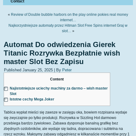
Contact
«
Review of Double bubble harbors on the play online pokies real money
internet…
Najkorzystniejsze automaty przez Hitman Slot Free Spins internet Graj w
slot…
»
Automat Do odwiedzenia Gierek
Titanic Rozrywka Bezpłatnie wish
master Slot Bez Zapisu
Published
January 25, 2025
|
By
Peter
Content
Najistotniejsze uciechy machiny za darmo – wish master
Slot
Istotne cechy Mega Joker
Tablica wypłat mieści się zawsze w zasięgu oka, bowiem rozpisana wydaje
się zwyczajnie po tylko produkcji. Rozrywka w Sizzling Hot darmowo
przebiega bardzo żywiołowo. Zabawa dysponuje banalną grafikę bez
zbędnych ozdobników, ale wydaje się ładna, dopracowana i subtelna na
rzecz wzroku.
Maksymy zabawy odgadniesz w kilkanaście momentów przy 1