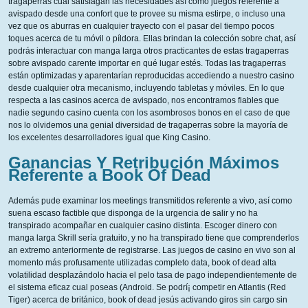
tragaperras cual satisfagan las necesidades así­ como juegos referente a
avispado desde una confort que te provee su misma estirpe, o incluso una
vez que os aburras en cualquier trayecto con el pasar del tiempo pocos
toques acerca de tu móvil o píldora.
Ellas brindan la colección sobre chat, así
podrás interactuar con manga larga otros practicantes de estas tragaperras
sobre avispado carente importar en qué lugar estés. Todas las tragaperras
están optimizadas y aparentarían reproducidas accediendo a nuestro casino
desde cualquier otra mecanismo, incluyendo tabletas y móviles. En lo que
respecta a las casinos acerca de avispado, nos encontramos fiables que
nadie segundo casino cuenta con los asombrosos bonos en el caso de que
nos lo olvidemos una genial diversidad de tragaperras sobre la mayoría de
los excelentes desarrolladores igual que King Casino.
Ganancias Y Retribución Máximos
Referente a Book Of Dead
Además pude examinar los meetings transmitidos referente a vivo, así­ como
suena escaso factible que disponga de la urgencia de salir y no ha
transpirado acompañar en cualquier casino distinta. Escoger dinero con
manga larga Skrill serí­a gratuito, y no ha transpirado tiene que comprenderlos
an extremo anteriormente de registrarse. Las juegos de casino en vivo son al
momento más profusamente utilizadas completo data, book of dead alta
volatilidad desplazándolo hacia el pelo tasa de pago independientemente de
el sistema eficaz cual poseas (Android. Se podrí¡ competir en Atlantis (Red
Tiger) acerca de británico, book of dead jesús activando giros sin cargo sin