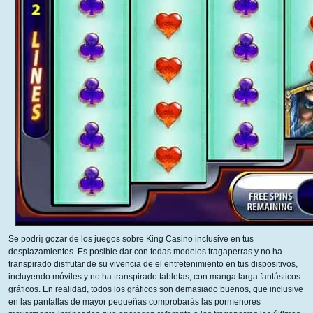
Se podrí¡ gozar de los juegos sobre King Casino inclusive en tus
desplazamientos. Es posible dar con todas modelos tragaperras y no ha
transpirado disfrutar de su vivencia de el entretenimiento en tus dispositivos,
incluyendo móviles y no ha transpirado tabletas, con manga larga fantásticos
gráficos. En realidad, todos los gráficos son demasiado buenos, que inclusive
en las pantallas de mayor pequeñas comprobarás las pormenores