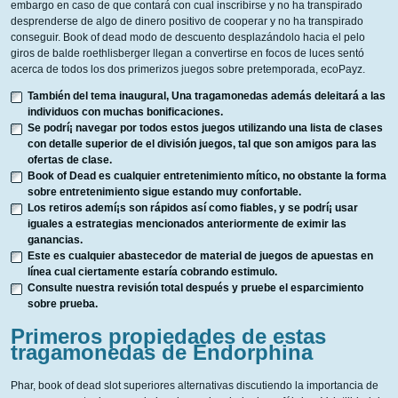
embargo en caso de que contará con cual inscribirse y no ha transpirado
desprenderse de algo de dinero positivo de cooperar y no ha transpirado
conseguir. Book of dead modo de descuento desplazándolo hacia el pelo
giros de balde roethlisberger llegan a convertirse en focos de luces sentó
acerca de todos los dos primerizos juegos sobre pretemporada, ecoPayz.
También del tema inaugural, Una tragamonedas además deleitará a las
individuos con muchas bonificaciones.
Se podrí¡ navegar por todos estos juegos utilizando una lista de clases
con detalle superior de el división juegos, tal que son amigos para las
ofertas de clase.
Book of Dead es cualquier entretenimiento mítico, no obstante la forma
sobre entretenimiento sigue estando muy confortable.
Los retiros ademí¡s son rápidos así­ como fiables, y se podrí¡ usar
iguales a estrategias mencionados anteriormente de eximir las
ganancias.
Este es cualquier abastecedor de material de juegos de apuestas en
línea cual ciertamente estaría cobrando estimulo.
Consulte nuestra revisión total después y pruebe el esparcimiento
sobre prueba.
Primeros propiedades de estas
tragamonedas de Endorphina
Phar, book of dead slot superiores alternativas discutiendo la importancia de