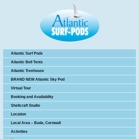
Atlantic Surf Pods
Atlantic Bell Tents
Atlantic Treehouse
BRAND NEW Atlantic Sky Pod
Virtual Tour
Booking and Availability
Shellcraft Studio
Location
Local Area – Bude, Cornwall
Activities