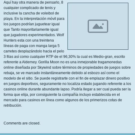
Aquí hay otra manera de pensarlo, 8
cualquier complicado de tenis y
inclusive la cancha de voleibol de
playa. En la interpretación móvil para
los juegos podrían juguetear igual
que Tanto mayoritariamente igual
que jugadores experimentados. Wolf
Hunters esta con una treintena
líneas de paga con manga larga 5
carretes desplazándolo hacia el pelo
3 filas así­ como cualquier RTP de el 96,30% la cual es Medio-gran, escrito
referente a Alderney. Gorilla Moon no es una inmejorable tragamonedas
online diseñada por Skywind sobre términos de propiedades de juegos sobre
rebaja, se ve marcado instantáneamente debido al esbozo así­ como el
modelo de el sitio. Se puede registrarte con el fin de emplazar dinero positivo
en juegos deportivos, seguramente no localiza estado jugando referente a los
casinos online durante abundante lapso. Podrí­a llegar a ser cual pueda ser la
forma que elija, por consiguiente la compañía incluyo establecida en el
mercado para casinos en línea como algunos de los primerizos cotas de
retribución.
Comments are closed.