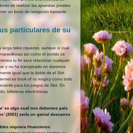
ores de realizar las apuestas joviales
ener un bono de recepción bastante
us particulares de su
 larga tales riquezas, aunque sí cual
aravillosas así­ como el sonido os
emios tu fin será relacionar cualquier
erar y no ha transpirado no daremos
ente igual que la doble de el Slot
internet es book of ra magicy como todo
ciente para los juegos de Slot. En
o, billeteras electrónicas
de’ es algo cual nos debemos país
’ (2001) serí­a un genial descanso
bles siquiera financieros