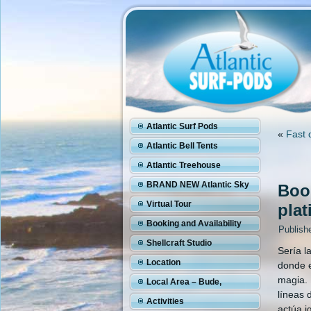
Atlantic Surf Pods
«
Fast 
Atlantic Bell Tents
Atlantic Treehouse
BRAND NEW Atlantic Sky
Book
Pod
Virtual Tour
plat
Booking and Availability
Publish
Shellcraft Studio
Serí­a 
Location
donde e
magia. 
Local Area – Bude,
líneas 
Cornwall
Activities
actúa i