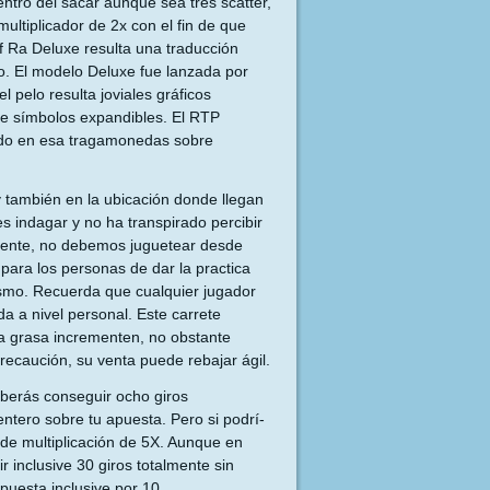
entro del sacar aunque sea tres scatter,
ultiplicador de 2x con el fin de que
f Ra Deluxe resulta una traducción
vo. El modelo Deluxe fue lanzada por
pelo resulta joviales gráficos
de símbolos expandibles. El RTP
ndo en esa tragamonedas sobre
 también en la ubicación donde llegan
es indagar y no ha transpirado percibir
almente, no debemos juguetear desde
para los personas de dar la practica
ismo. Recuerda que cualquier jugador
da a nivel personal. Este carrete
a grasa incrementen, no obstante
ecaución, su venta puede rebajar ágil.
eberás conseguir ocho giros
ntero sobre tu apuesta. Pero si podrí­
 de multiplicación de 5X. Aunque en
 inclusive 30 giros totalmente sin
apuesta inclusive por 10.