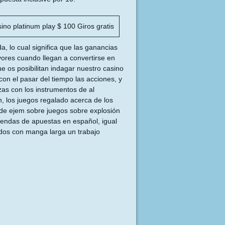
a, lo cual significa que las ganancias
res cuando llegan a convertirse en
e os posibilitan indagar nuestro casino
 con el pasar del tiempo las acciones, y
zas con los instrumentos de al
, los juegos regalado acerca de los
 de ejem sobre juegos sobre explosión
viendas de apuestas en español, igual
odos con manga larga un trabajo