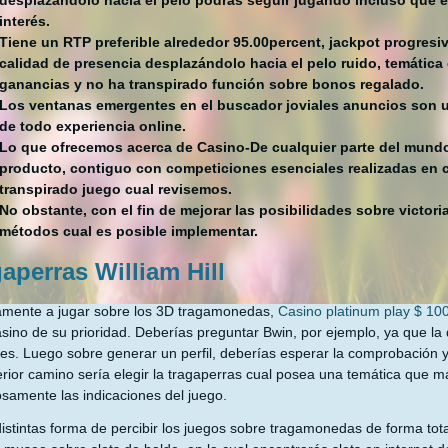
desplazándolo hacia el pelo podrás seguir jugando incluso que 
interés.
Tiene un RTP preferible alrededor 95.00percent, jackpot progresi
calidad de presencia desplazándolo hacia el pelo ruido, temática 
ganancias y no ha transpirado función sobre bonos regalado.
Los ventanas emergentes en el buscador joviales anuncios son 
de todo experiencia online.
Lo que ofrecemos acerca de Casino-De cualquier parte del mundo s
producto, contiguo con competiciones esenciales realizadas en c
transpirado juego cual revisemos.
No obstante, con el fin de mejorar las posibilidades sobre victori
métodos cual es posible implementar.
aperras William Hill
amente a jugar sobre los 3D tragamonedas,
Casino platinum play $ 100
asino de su prioridad. Deberías preguntar Bwin, por ejemplo, ya que la 
es. Luego sobre generar un perfil, deberías esperar la comprobación y
erior camino serí­a elegir la tragaperras cual posea una temática que m
samente las indicaciones del juego.
distintas forma de percibir los juegos sobre tragamonedas de forma tota