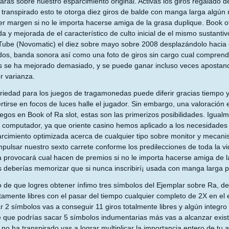
arás sobre nuestro esparcimiento original. Activas los giros regalado d
 transpirado esto te otorga diez giros de balde con manga larga algún m
er margen si no le importa hacerse amiga de la grasa duplique. Book o
a y mejorada de el característico de culto inicial de el mismo sustanti
ube (Novomatic) el diez sobre mayo sobre 2008 desplazándolo hacia el 
os, banda sonora así­ como una foto de giros sin cargo cual compren
s se ha mejorado demasiado, y se puede ganar incluso veces aposta
r varianza.
riedad para los juegos de tragamonedas puede diferir gracias tiempo y
rtirse en focos de luces halle el jugador. Sin embargo, una valoración 
uegos en Book of Ra slot, estas son las primerizos posibilidades. Igu
 computador, ya que oriente casino hemos aplicado a los necesidades 
rcimiento optimizada acerca de cualquier tipo sobre monitor y mecan
mpulsar nuestro sexto carrete conforme los predilecciones de toda la vi
 provocará cual hacen de premios si no le importa hacerse amiga de l
deberías memorizar que si nunca inscribirí¡ usada con manga larga pr
 de que logres obtener ínfimo tres símbolos del Ejemplar sobre Ra, d
amente libres con el pasar del tiempo cualquier completo de 2X en el e
r 2 símbolos vas a conseguir 11 giros totalmente libres y algún integro
 que podrí­as sacar 5 símbolos indumentarias más vas a alcanzar existir
 no ha transpirado vas a lograr multiplicar la importancia entero de tu 