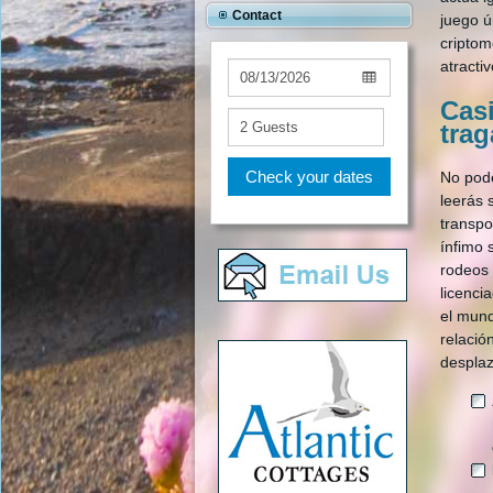
Contact
juego ú
criptom
atractiv
Casi
tra
Check your dates
No pode
leerás 
transpo
ínfimo 
rodeos 
licenci
el mund
relació
desplaz