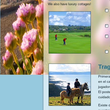
We also have luxury cottages!
Trag
Primer
en el c
jugador
El post
cuidado
Existe 