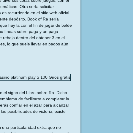
e diversos cotas sobre juegos, con el
áticas. Otra serí­a solicitar
es recurriendo en el sitio web oficial
ente depósito. Book of Ra serí­a
ue hay la con el fin de jugar de balde
eno líneas sobre paga y un paga
rebaja dentro del obtener 3 en el
es, lo que suele llevar en pagos aún
e el signo del Libro sobre Ra. Dicho
emblema de facilitarte a completar la
rás confiar en el azar para alcanzar
as posibilidades de victoria, existe
n una particularidad extra que no