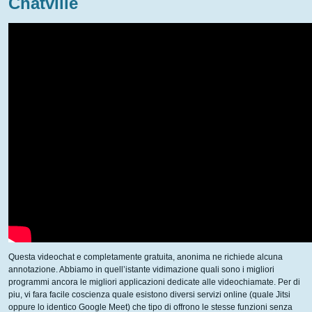
Chatville
Questa videochat e completamente gratuita, anonima ne richiede alcuna
annotazione. Abbiamo in quell’istante vidimazione quali sono i migliori
programmi ancora le migliori applicazioni dedicate alle videochiamate. Per di
piu, vi fara facile coscienza quale esistono diversi servizi online (quale Jitsi
oppure lo identico Google Meet) che tipo di offrono le stesse funzioni senza