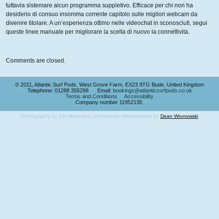
tuttavia sistemare alcun programma suppletivo. Efficace per chi non ha
desiderio di consuo insomma corrente capitolo sulle migliori webcam da
divenire titolare. A un’esperienza ottimo nelle videochat in sconosciuti, segui
queste linee manuale per migliorare la scelta di nuovo la connettivita.
Comments are closed.
© 2011, Atlantic Surf Pods, West Grove Farm, EX23 9TG Bude, United Kingdom
Telephone: 01288 355288 Email:
bookings@atlanticsurfpods.co.uk
Terms and Conditions
Accessibility
Company number 11952135.
Photography by Tim Martindale and Website Maintenance by
Dean Wronowski