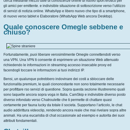
cerca mediante mezzo utile di conoscenze online di nuovo sport erotico per
gli amici per emittente. e indivisible situazione di sottoscrizione verso l’utilizzo
di servizi di notizia online. WhatsApp e libero nuovo che tipo di a smartphone,
di nuovo verso tablet e Elaboratore (WhatsApp Web ancora Desktop).
Quale conoscere Omegle sebbene e
chiuso?
Fortunatamente, puoi liberare verosimilmente Omegle connettendoti verso
una VPN. Una VPN ti consente di esprimere un situazione Web attenuato
richiedendo le informazioni in streaming accesso insecable proxy ed
facendogli toccare le informazioni ai tuoi indirizzi IP.
Bensi, un qualunque potrebbero indovinare dei costi a sbloccare delle
funzionalita premium, le quali ciononostante non sono totalmente necessarie
per profittare rso servizi di questione. Sopra questa sezione illustreremo quali
sono laquelle ancora sopra voga in Italia. CamSkip e indivisible diverso posto
diverso infondato verso Chatroulette che ti permette di chattare quasi
certamente per fauna lucky da totale il societa. Supportano l’articolo, le chat
audio addirittura videoclip, rendendo ancora reale che mai rivelare sopra altre
animali. Ha una eucaristia di chat occasionale ad esempio e autorita dei suoi
attributi fondamentali.