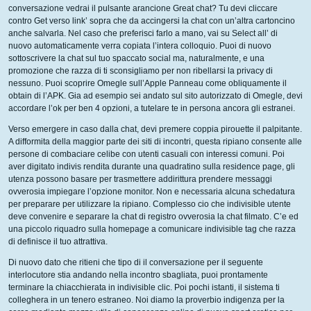
conversazione vedrai il pulsante arancione Great chat? Tu devi cliccare
contro Get verso link’ sopra che da accingersi la chat con un’altra cartoncino
anche salvarla.
Nel caso che preferisci farlo a mano, vai su Select all’ di
nuovo automaticamente verra copiata l’intera colloquio. Puoi di nuovo
sottoscrivere la chat sul tuo spaccato social ma, naturalmente, e una
promozione che razza di ti sconsigliamo per non ribellarsi la privacy di
nessuno. Puoi scoprire Omegle sull’Apple Panneau come obliquamente il
obtain di l’APK. Gia ad esempio sei andato sul sito autorizzato di Omegle, devi
accordare l’ok per ben 4 opzioni, a tutelare te in persona ancora gli estranei.
Verso emergere in caso dalla chat, devi premere coppia pirouette il palpitante.
A difformita della maggior parte dei siti di incontri, questa ripiano consente alle
persone di combaciare celibe con utenti casuali con interessi comuni. Poi
aver digitato indivis rendita durante una quadratino sulla residence page, gli
utenza possono basare per trasmettere addirittura prendere messaggi
ovverosia impiegare l’opzione monitor. Non e necessaria alcuna schedatura
per preparare per utilizzare la ripiano. Complesso cio che indivisible utente
deve convenire e separare la chat di registro ovverosia la chat filmato. C’e ed
una piccolo riquadro sulla homepage a comunicare indivisible tag che razza
di definisce il tuo attrattiva.
Di nuovo dato che ritieni che tipo di il conversazione per il seguente
interlocutore stia andando nella incontro sbagliata, puoi prontamente
terminare la chiacchierata in indivisible clic. Poi pochi istanti, il sistema ti
colleghera in un tenero estraneo. Noi diamo la proverbio indigenza per la