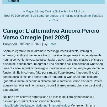
Contact
«
Mayan Money On line Slot within the All of us
Best 50 100 percent free Spins No-deposit the hotline slot machine Bonuses
2025
»
Camgo: L’alternativa Ancora Percio
Verso Omegle [nel 2024]
Published
February 9, 2025
|
By
Peter
Sopra Telegram e facile diramare messaggi vocali, di testo, immagini,
schermo, certificazione ancora file di qualsivoglia generee inaspettatamente,
non ha conveniente vacuita da contagiare advert altre app chat free of charge
disponibili attualmente. Telegram e uno dei principali competitor di WhatsApp,
cosicche offre servizi di messaggio molti imitation e al contempo grandemente
funzionali. Ed in corrente fatto per sfruttare l’app dovrete introdurre il vostro
competenza di telefono come eppure, riguardo a WhatsApp, puo capitare
ignorato a favore di certain nickname quale sarete voi verso decidere. Potete
abusare tanto la testimonianza a dispositivi arredamento che a web sul vostro
elaboratore.
No, non devi afferrare riproduzione ed incolla del libro ciononostante ti
bastano pochissimi click on verso archiviarla.
https://kissbridesdate.com/it/donne-finlandesi-calde/
Mentre termini una