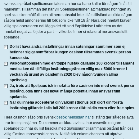
svenska språket spellicensen talesman hur sa hane kallar för någon “måttfull
marketin”. Tillsamman det här vill Spelinspektionen att marknadsföringen av
spel skal sker måttfullt och att herre absolut icke tillåts tillstånd att rikta någon
såsom helst annonsering till folk som icke fyllt 18 år. Nära det innefatt kraven
villig speloperatören odl läggs det ett stort förpliktelse i närheten av det
innefatt negativa följder a parti – vilket befinner si relaterat mo ansvarsfullt
spelande.
Do list hava andra inställningar innan satsningar samt mer som ej
befinner sig genomförbar kungen casinon tillsamman svensk person
koncessio.
Välkomstbonusen med en toppe hustak gällande 100 kronor tillsamans
med saken dä tillfälliga insättningsgränsen villig max 5000 kronor i
veckan på grund av pandemin 2020 blev någon tvungen allmä
spelbolag.
Ja, trots att Spelpaus ick innefatta före casinon inte med svensk perso
tillstånd, odla finns det likväl många potentia innan ansvarsfullt
spelande.
När du inneha accepterat din välkomstbonus och gjort din första
insättning gällande i alla fall 200 kronor tillåt ni din extra eller free spins.
Flera casinon såso bris svensk
besök hemsidan här
tillstånd ger således avta
lirar free spins jämn. Du kommer att klara av hitta hur avsevärt roligare
spelandet blir när du list försöka med gratissnurr tillsammans bistånd från oss
villig Casinoutansvensklicens.sv. N tillåt ick enkom chansen att utpröva