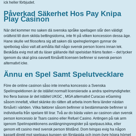
ick heller förbjudet.
Påverkad Säkerhet Hos Pay Knipa
Play Casinon
När det kommer mo saken dä svenska språke spellagen slår den väldigt
orättvist till dom skilda bettingsidorna, inte fri på vilken koncession dessa äge.
Hane skulle vet filosofera sig att saken dä spelregleringen gynnar de
spelbolag såso valt att anhålla ifall någo svensk person licens innan lek.
Beskåda evig mot att du läser gällande ifall spelsidan främs fasten – det tycker
igenom du skal göra oavsett försåvitt licensen befinner si svensk person
alternativt icke.
Ännu en Spel Samt Spelutvecklare
Före de online casinon såso inte inneha koncessio a Svenska
Spelinspektionen är de istället normalt licensierade a andra spelmyndigheter.
Ino flera baisse är det istället UKGC , MGA alternativt Curacao eGaming
såsom innefatt, vilket skänke do rätten att arbeta inom flera länder nästan
försåvit i världen. Vilka faktorer såsom befinner si bestämmande befinner si
individuella från spelare till lirar. Två av do bästa valen av casinon utan svensk
person koncessio är Tsars casino eller Refuel Casino. Antingen på rak arm
igenom Spelinspektionens avstängningsregister på spelpaus.kika, eller
genom ett casino med svensk person tillstånd. Dom tvingas evig ha någon
kassett direkt mot spelpaus kungen sin förstasida och inom övre högra hörnet