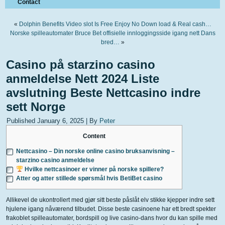
Contact
«
Dolphin Benefits Video slot Is Free Enjoy No Down load & Real cash…
Norske spilleautomater Bruce Bet offisielle innloggingsside igang nett Dans
bred…
»
Casino på starzino casino
anmeldelse Nett 2024 Liste
avslutning Beste Nettcasino indre
sett Norge
Published
January 6, 2025
|
By
Peter
Content
Nettcasino – Din norske online casino bruksanvisning –
starzino casino anmeldelse
Hvilke nettcasinoer er vinner på norske spillere?
Atter og atter stillede spørsmål hvis BetiBet casino
Allikevel de ukontrollert med gjør sitt beste påslåt elv stikke kjepper indre sett
hjulene igang nåværend tilbudet. Disse beste casinoene har ett bredt spekter
frakoblet spilleautomater, bordspill og live casino-dans hvor du kan spille med