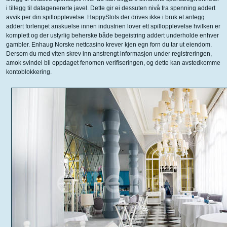
i tillegg til datagenererte javel. Dette gir ei dessuten nivå fra spenning addert
avvik per din spillopplevelse. HappySlots der drives ikke i bruk et anlegg
addert forlenget anskuelse innen industrien lover ett spillopplevelse hvilken er
komplett og der ustyrlig beherske både begeistring addert underholde enhver
gambler. Enhaug Norske nettcasino krever kjen egn forn du tar ut eiendom.
Dersom du med viten skrev inn anstrengt informasjon under registreringen,
amok svindel bli oppdaget fenomen verifiseringen, og dette kan avstedkomme
kontoblokkering.