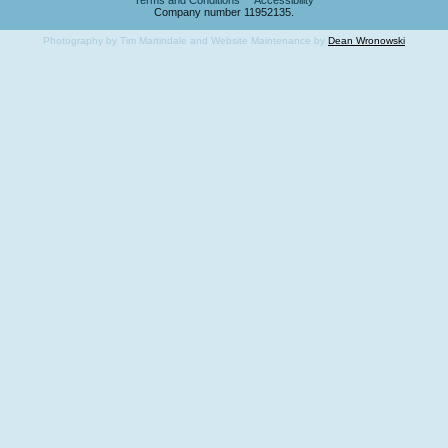
Terms and Conditions
Accessibility
Company number 11952135.
Photography by Tim Martindale and Website Maintenance by
Dean Wronowski