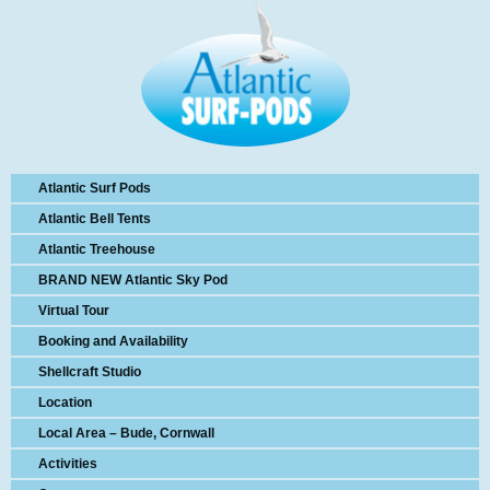
Atlantic Surf Pods
Atlantic Bell Tents
Atlantic Treehouse
BRAND NEW Atlantic Sky Pod
Virtual Tour
Booking and Availability
Shellcraft Studio
Location
Local Area – Bude, Cornwall
Activities