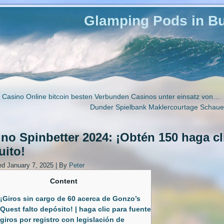
Glamping Pods in Bu
 Casino Online bitcoin besten Verbunden Casinos unter einsatz von…
Dunder Spielbank Maklercourtage Schaue
no Spinbetter 2024: ¡Obtén 150 haga cl
uito!
ed
January 7, 2025
|
By
Peter
Content
¡Giros sin cargo de 60 acerca de Gonzo’s
Quest falto depósito! | haga clic para fuente
giros por registro con legislación de