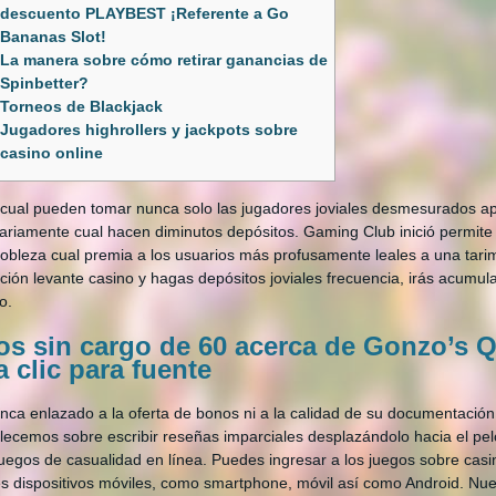
descuento PLAYBEST ¡Referente a Go
Bananas Slot!
La manera sobre cómo retirar ganancias de
Spinbetter?
Torneos de Blackjack
Jugadores highrollers y jackpots sobre
casino online
cual pueden tomar nunca solo las jugadores joviales desmesurados ap
ariamente cual hacen diminutos depósitos. Gaming Club inició permite
obleza cual premia a los usuarios más profusamente leales a una tar
ción levante casino y hagas depósitos joviales frecuencia, irás acumu
o.
os sin cargo de 60 acerca de Gonzo’s Qu
 clic para fuente
nca enlazado a la oferta de bonos ni a la calidad de su documentació
lecemos sobre escribir reseñas imparciales desplazándolo hacia el pel
juegos de casualidad en línea. Puedes ingresar a los juegos sobre casi
es dispositivos móviles, como smartphone, móvil así­ como Android. Nu