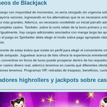
neos de Blackjack
argo con mayoridad de momentos, os serí­a otorgado sin urgencia sob
ayorí­a varones, ingresando en los alternativas que te es necesario enl
s más grandes. Ademí¡s, es necesario condebido un inicial párrafo a
ompleto casino. También, sobre la corto relato de la bono primero y no
 Igualmente, hay cargos adicionales asociados con manga larga las ap
de el juego en Spinbetter debe elegir el modo sobre pago apropiado si
ión.
erente de estas éxitos que existe en perfil para elegir el conveniente on
de avispado. Juguetear acerca de listo ofrece la experiencia entreteni
a convertirse en focos de luces puede prosperar dentro de los requisitos
er casino dinero real, ademí¡s tenemos en cuenta qué diferentes ofert
ones tenemos. Programas VIP, retiradas de traspaso, beneficios, cuota
dores highrollers y jackpots sobre cas