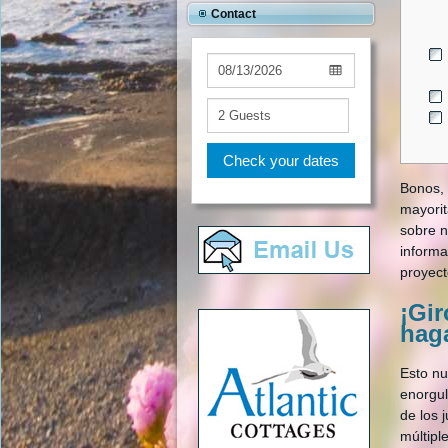
Contact
Check your dates
Bonos, 
mayorit
sobre n
informa
proyect
¡Gir
haga
Esto nu
enorgul
de los 
múltipl