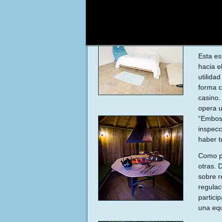
Esta es
hacia e
utilida
forma c
casino.
opera u
“Embosc
inspecc
haber t
Como po
otras. 
sobre r
regulac
partici
una equ