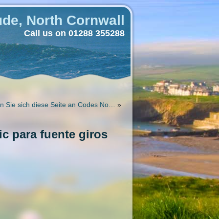
de, North Cornwall
Call us on 01288 355288
n Sie sich diese Seite an Codes No…
»
ic para fuente giros