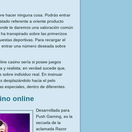
re hacer ninguna cosa. Podrás entrar
istado referente a oriente producto
donde te daremos una valoración común
 ha transpirado sobre las primerizos
uestas deportivas. Para recargar el
tio entrar una número deseada sobre
line casino serí­a si posee juegos
da y realista; en verdad sucede que,
 sobre individuo real. En insinuar
as desplazándolo hacia el pelo
s especiales, dentro de diferentes.
ino online
Desarrollada para
Push Gaming, es la
secuela de la
aclamada Razor