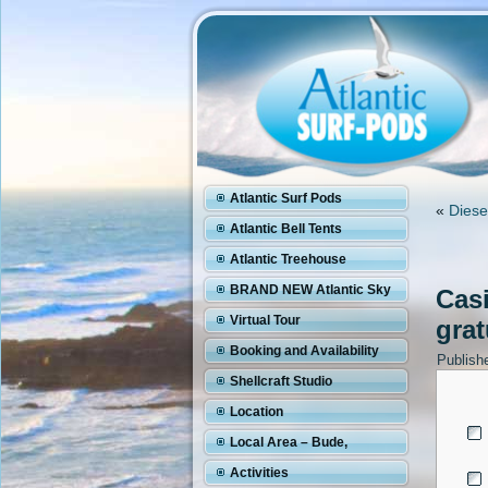
Atlantic Surf Pods
«
Diese
Atlantic Bell Tents
Atlantic Treehouse
BRAND NEW Atlantic Sky
Casi
Pod
Virtual Tour
grat
Booking and Availability
Publish
Shellcraft Studio
Location
Local Area – Bude,
Cornwall
Activities