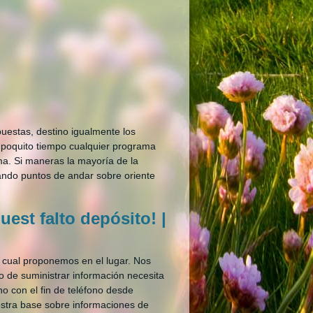
uestas, destino igualmente los
 poquito tiempo cualquier programa
ima.
Si maneras la mayoría de la
lando puntos de andar sobre oriente
est falto depósito! |
n cual proponemos en el lugar. Nos
o de suministrar información necesita
no con el fin de teléfono desde
estra base sobre informaciones de