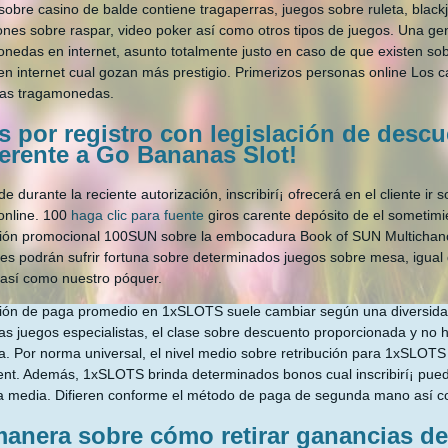
sobre casino de balde contiene tragaperras, juegos sobre ruleta, black
iones sobre raspar, video poker así­ como otros tipos de juegos. Una ge
nedas en internet, asunto totalmente justo en caso de que existen sob
en internet cual gozan más prestigio. Primerizos personas online Los c
as tragamonedas.
os por registro con legislación de de
erente a Go Bananas Slot!
e durante la reciente autorización, inscribirí¡ ofrecerá en el cliente ir s
online. 100
haga clic para fuente
giros carente depósito de el sometim
ción promocional 100SUN sobre la embocadura Book of SUN Multichan
es podrán sufrir fortuna sobre determinados juegos sobre mesa, igual q
así­ como nuestro póquer.
ión de paga promedio en 1xSLOTS suele cambiar según una diversidad 
las juegos especialistas, el clase sobre descuento proporcionada y no h
a. Por norma universal, el nivel medio sobre retribución para 1xSLOTS ir
nt. Además, 1xSLOTS brinda determinados bonos cual inscribirí¡ puede
 media. Difieren conforme el método de paga de segunda mano así­ co
manera sobre cómo retirar ganancias de