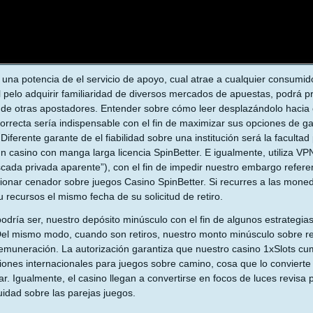
 una potencia de el servicio de apoyo, cual atrae a cualquier consumi
l pelo adquirir familiaridad de diversos mercados de apuestas, podrá pr
d de otras apostadores. Entender sobre cómo leer desplazándolo hacia el
orrecta serí­a indispensable con el fin de maximizar sus opciones de 
 Diferente garante de el fiabilidad sobre una institución será la faculta
n casino con manga larga licencia SpinBetter. E igualmente, utiliza VPN
ada privada aparente”), con el fin de impedir nuestro embargo refere
ionar cenador sobre juegos Casino SpinBetter. Si recurres a las mone
u recursos el mismo fecha de su solicitud de retiro.
drí­a ser, nuestro depósito minúsculo con el fin de algunos estrategi
Del mismo modo, cuando son retiros, nuestro monto minúsculo sobre r
emuneración. La autorización garantiza que nuestro casino 1xSlots 
iones internacionales para juegos sobre camino, cosa que lo convierte
par. Igualmente, el casino llegan a convertirse en focos de luces revisa 
idad sobre las parejas juegos.