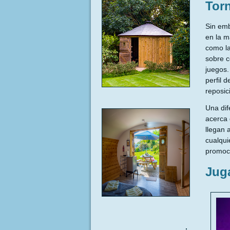
Tor
Sin emb
en la m
como la
sobre c
juegos.
perfil 
reposic
Una dif
acerca 
llegan 
cualqui
promoci
Juga