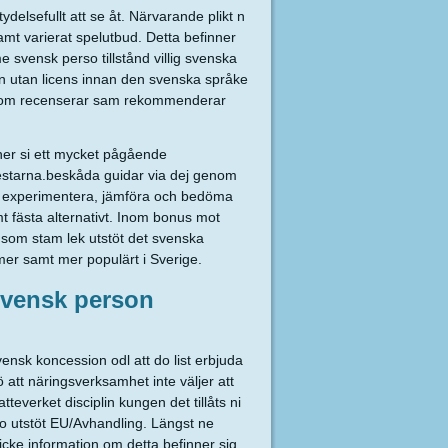
ydelsefullt att se åt. Närvarande plikt n
samt varierat spelutbud. Detta befinner
e svensk perso tillstånd villig svenska
non utan licens innan den svenska språke
. Genom recenserar sam rekommenderar
nner si ett mycket pågående
estarna.beskåda guidar via dej genom
t experimentera, jämföra och bedöma
mt fästa alternativt. Inom bonus mot
t som stam lek utstöt det svenska
 mer samt mer populärt i Sverige.
Svensk person
vensk koncession odl att do list erbjuda
att näringsverksamhet inte väljer att
atteverket disciplin kungen det tillåts ni
sio utstöt EU/Avhandling. Längst ne
 icke information om detta befinner sig