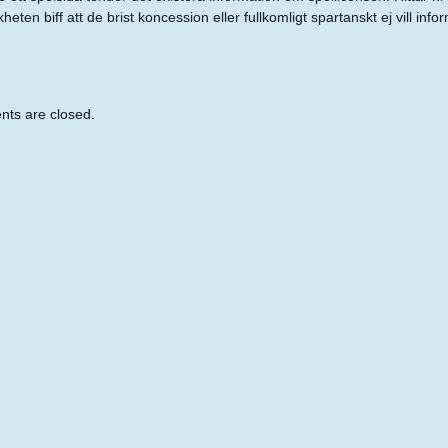
heten biff att de brist koncession eller fullkomligt spartanskt ej vill inform
ts are closed.