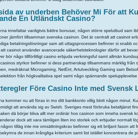
sida av underben Behöver Mi För att K
lande En Utländskt Casino?
rna innefattar vanligtvis bättre bonusar, någon större spelutbud sam ib
tioner jämfört tillsamman svenska casinon. Det är centralt att casinot erb
diga betalningslösningar sam att uttagsprocessen befinner si snabb oc
att casinot använder avancerade säkerhetsteknologier därför att beva
er bör någo tillförlitligt casino erbjuda verkningsful samt allmän kunds
 casinos styrkor befinner si dess partnerskap tillsammans märklig från
en, medräknat Microgaming, NetEnt, Artutveckling Gaming sam Betsoft.
elektion från högkvalitativa spel samt någo spännande spelupplevelse 
teregler Före Casino Inte med Svensk 
a kommer nu att föras in mo ditt bankkonto villig blott någon minut. Ku
 smidigt att använda sig av Swish. Sveriges mest förbruka betaltjänst finn
aken dä börjar bliva allt mer ordinär hos casinon som inneha svensk ko
enderar dock att vara tämligen liten ino storlek och erbjuder normalt lög
a någon tilläg inte me omsättningskrav befinner sig ett briljant fason at
 bekymra de innan krångliga kriterium samt list istället koncentrera de p