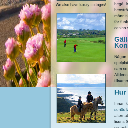
begå. I
We also have luxury cottages!
bensträ
människ
för fun
casino 
Gäl
Konc
Någon h
spelpla
sam som
Alldens
tillsam
Hur
Innan k
seriös 
alternat
licens 
svensk 