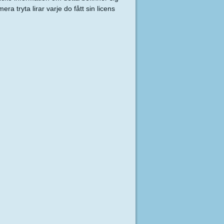
era tryta lirar varje do fått sin licens