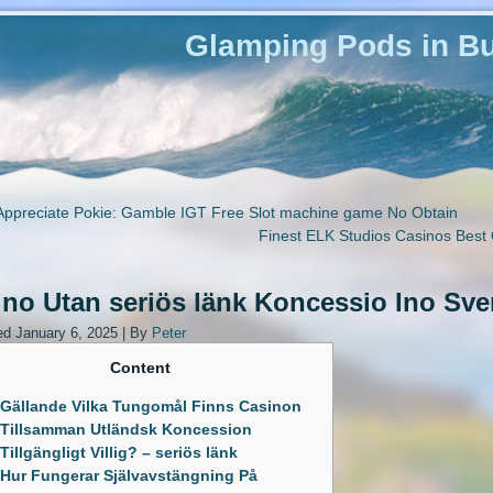
Glamping Pods in Bu
Appreciate Pokie: Gamble IGT Free Slot machine game No Obtain
Finest ELK Studios Casinos Bes
no Utan seriös länk Koncessio Ino Sve
ed
January 6, 2025
|
By
Peter
Content
Gällande Vilka Tungomål Finns Casinon
Tillsamman Utländsk Koncession
Tillgängligt Villig? – seriös länk
Hur Fungerar Självavstängning På