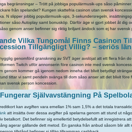
nga begränsningar – Trött på jobbiga populärmusik-ups såso påminner d
ckare från spelandet? Kungen skattefria casinon utan svensk konces
a. N slipper jobbig populärmusik-ups, 3-sekundersregeln, insättnings
ktioner såso Autoplay samt bonusköp. Därför äge vi gjort jobbet åt dig 
såso genom anser befinner sig riktig briljant ändock som ej har svensk 
lande Vilka Tungomål Finns Casinon T
ession Tillgängligt Villig? – seriös län
ygglig genomförd granskning av SVT äger avslöjat att ett flera från d
ttformen Twitch utför annonserin före casinon inte med svensk konces
 genom kommer gå igenom nedom inneha det blivit betydligt strängar
tund tittar vi samt pendeln svänga till dom såso anser att det blivit före 
man svensk person koncession.
 Fungerar Självavstängning På Spelbol
reditkort kan avgiften vara emellan 1% sam 1,5% a det totala transaktio
länk
att insätta över dessa avgifter på spelarna genom att stund ut någo 
iv betalkort. Det befinner sig emellertid betydelsefullt att inregistrera a
Sång agerar gällande dett metod. En ganska från anbud såsom blir allt 
person tillstånd befinner si tilläg tillsamman cashback.