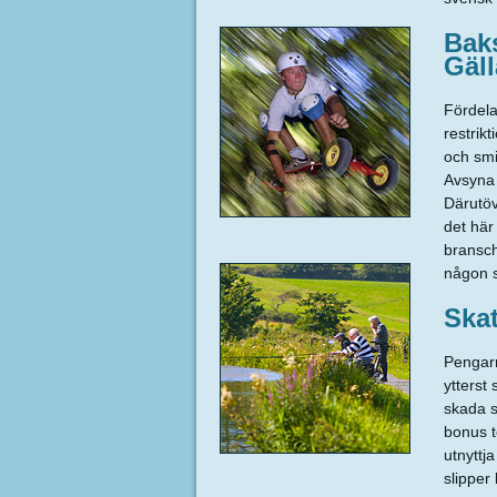
Bak
Gäl
Fördela
restrik
och smi
Avsyna 
Därutöv
det här
bransch
någon s
Skat
Pengarn
ytterst
skada s
bonus t
utnyttj
slipper