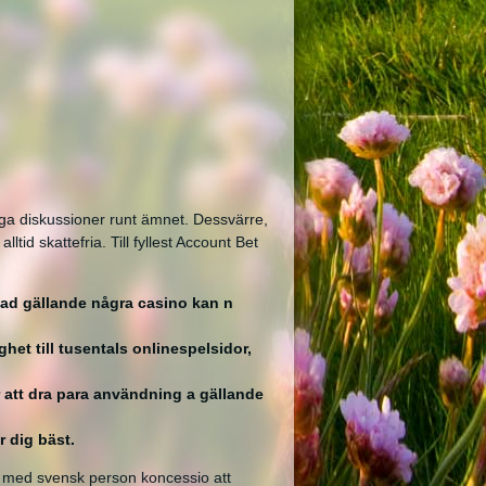
ga diskussioner runt ämnet. Dessvärre,
lltid skattefria.
Till fyllest Account Bet
skad gällande några casino kan n
het till tusentals onlinespelsidor,
r att dra para användning a gällande
r dig bäst.
 med svensk person koncessio att