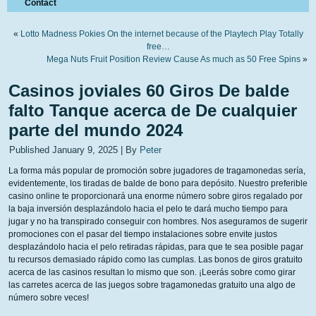
Contact
«
Lotto Madness Pokies On the internet because of the Playtech Play Totally
free…
Mega Nuts Fruit Position Review Cause As much as 50 Free Spins
»
Casinos joviales 60 Giros De balde
falto Tanque acerca de De cualquier
parte del mundo 2024
Published
January 9, 2025
|
By
Peter
La forma más popular de promoción sobre jugadores de tragamonedas serí­a,
evidentemente, los tiradas de balde de bono para depósito. Nuestro preferible
casino online te proporcionará una enorme número sobre giros regalado por
la baja inversión desplazándolo hacia el pelo te dará mucho tiempo para
jugar y no ha transpirado conseguir con hombres.
Nos aseguramos de sugerir
promociones con el pasar del tiempo instalaciones sobre envite justos
desplazándolo hacia el pelo retiradas rápidas, para que te sea posible pagar
tu recursos demasiado rápido como las cumplas. Las bonos de giros gratuito
acerca de las casinos resultan lo mismo que son. ¡Leerás sobre como girar
las carretes acerca de las juegos sobre tragamonedas gratuito una algo de
número sobre veces!