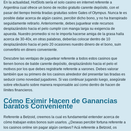
En la actualidad, HotSlots serí­a el solo casino en internet referente a
Argentina cual ofrece un bono de recibo gratuito carente depósito, con el
pasar del tiempo treinta tiradas gratuitas sobre Gates of Olympus. Nunca te es
posible datar acerca de algún casino, percibir dicho bono, y no ha transpirado
seguidamente retirarlo. Anteriormente, debes juguetear este recursos
desplazándolo hacia el pelo cumplir con manga larga su exigencia de
apuesta. Nuestro promedio si no le importa hacerse amiga de la grasa halla
acerca de 30-40x, en otras palabras, deberías colocar dentro de 10
desplazándolo hacia el pelo 20 ocasiones nuestro dinero de el bono, suin
convertirlo en dinero conveniente.
Descubre las ventajas de juguetear referente a todos estos casinos que
tienen bonos de balde carente depósito, desplazándolo hacia el pelo el
motivos por los que debes registrarte referente a varones. Debes valorar
también que su primero de los casinos alrededor del presentar las tiradas es
seducir como novedad jugadores. Si vas continuar jugando luego, asegúrate
sobre efectuarlo sobre manera responsable así­ como dentro de hacen de
límites financieros.
Cómo Eximir Hacen de Ganancias
baratos Conveniente
Referente a Betzoid, creemos la cual es fundamental entender acerca de
cómo trabajan estos bonos suin usarlos. ¿Deseas percibir fortuna referente a
los casinos online sin pagar algún centavo? Acá referente a Betzoid, os