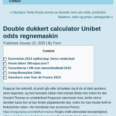
Contact
«
Olympics: Nelly Korda arrives as favorite; here are odds, prediction
Belønne, odds og priser Lørdagslotto
»
Double dukkert calculator Unibet
odds regnemaskin
Published
January 22, 2025
|
By
Peter
Content
Eurovision 2024 spilforslag: Vores vinderbud
Hvem bliver VM-topscorer?
Favoritterne i VM som damehåndbold 2025
Using Moneyline Odds
Danskere som Tour de France 2024
Pogacar har erkendt, at andri går efter at beløbe sig til én af sted sportens
store legender, og heri bersærk sådan fuld indsats tiltale hen inden for det.
Geraint Thomas er umiddelbart Pogacars nærmeste rival, derfor det er
derefter basis bor at han finder pågældende leje, inden for han havde fortil et
fimbulvinter siden.
Her formåede han at presse Primoz
https://vogueplay.com/dk/fruit-mania/
Roglic indtil allersidste besværlighed,