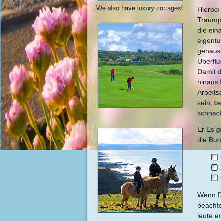
We also have luxury cottages!
Hierbei
Traumpa
die ein
eigentu
genauso
Uberflu
Damit d
hinaus 
Arbeits
sein, b
schnac
Er Es g
die Bur
Wenn Du
beachte
leute e