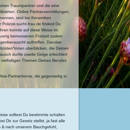
, einen Traumpartner und die eine
lziehen. Online Partnervermittlungen,
en nennen, sind bei Keramiken
 Polizist-sucht-frau.de findest Du
ahren konnte auf diese Weise im
nausrig bemessenen Freizeit zudem
genberauscht auftreffen. Daruber
lizisten*innen uberblicken, die Deinen
ausch durfte zweite Geige erleichtert
e vielfaltigen Themen Deines Berufes
nline-Partnerborse, die gegenseitig in
ise solltest Du bestimmte schalten
Dir zur Gesetz stellst, ja fast alle
en & nach unserem Bauchgefuhl,