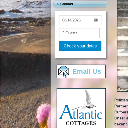
Contact
Check your dates
Polizis
Partner
Rufbere
Unser e
bekannt