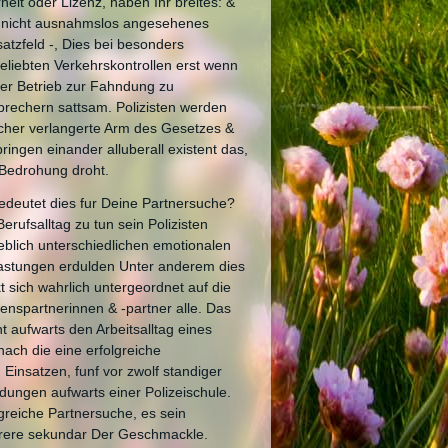
rheit oder Lizenz, haben Ihr breites: &
 nicht ausnahmslos angesehenes
satzfeld -, Dies bei besonders
eliebten Verkehrskontrollen erst wenn
er Betrieb zur Fahndung zu
brechern sattsam. Polizisten werden
cher verlangerte Arm des Gesetzes &
bringen einander alluberall existent das,
Bedrohung droht.
bedeutet dies fur Deine Partnersuche?
Berufsalltag zu tun sein Polizisten
eblich unterschiedlichen emotionalen
astungen erdulden Unter anderem dies
kt sich wahrlich untergeordnet auf die
enspartnerinnen & -partner alle. Das
ht aufwarts den Arbeitsalltag eines
 nach die eine erfolgreiche
Einsatzen, funf vor zwolf standiger
dungen aufwarts einer Polizeischule.
greiche Partnersuche, es sein
hrere sekundar Der Geschmackle.