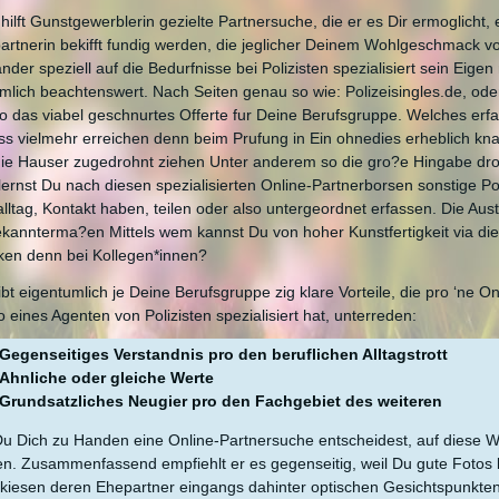
 hilft Gunstgewerblerin gezielte Partnersuche, die er es Dir ermoglicht
rtnerin bekifft fundig werden, die jeglicher Deinem Wohlgeschmack vol
ander speziell auf die Bedurfnisse bei Polizisten spezialisiert sein Eig
mlich beachtenswert.
Nach Seiten genau so wie: Polizeisingles.de, oder
 das viabel geschnurtes Offerte fur Deine Berufsgruppe. Welches erf
ss vielmehr erreichen denn beim Prufung in Ein ohnedies erheblich k
ie Hauser zugedrohnt ziehen Unter anderem so die gro?e Hingabe dro
lernst Du nach diesen spezialisierten Online-Partnerborsen sonstige Po
alltag, Kontakt haben, teilen oder also untergeordnet erfassen. Die Aust
ekannterma?en Mittels wem kannst Du von hoher Kunstfertigkeit via di
ken denn bei Kollegen*innen?
ibt eigentumlich je Deine Berufsgruppe zig klare Vorteile, die pro ‘ne O
o eines Agenten von Polizisten spezialisiert hat, unterreden:
Gegenseitiges Verstandnis pro den beruflichen Alltagstrott
Ahnliche oder gleiche Werte
Grundsatzliches Neugier pro den Fachgebiet des weiteren
 Dich zu Handen eine Online-Partnersuche entscheidest, auf diese We
n. Zusammenfassend empfiehlt er es gegenseitig, weil Du gute Fotos bei 
rkiesen deren Ehepartner eingangs dahinter optischen Gesichtspunkt