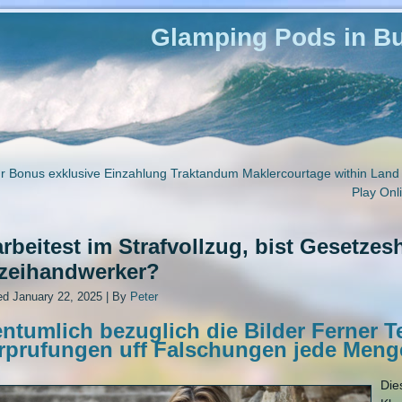
Glamping Pods in Bu
r Bonus exklusive Einzahlung Traktandum Maklercourtage within Lan
Play Onl
rbeitest im Strafvollzug, bist Gesetzes
izeihandwerker?
ed
January 22, 2025
|
By
Peter
ntumlich bezuglich die Bilder Ferner T
rprufungen uff Falschungen jede Men
Die