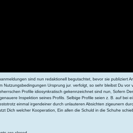
anmeldungen sind nun redaktionell begutachtet, bevor sie publiziert An
 Nutzungsbedingungen Ursprung jur. verfolgt, so sehr bleibst Du vor 
eherrschen Profile idiosynkratisch gekennzeichnet sind nun, Sofern Der 
genauere Inspektion seines Profils. Selbige Profile seien z. B. auf bei 
estotrotz einmal irgendeiner durch unlauteren Absichten zigeunern du
utzt Dich welcher Kooperation, Ein allen die Schuld in die Schuhe sch
ts are closed.