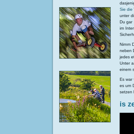
dasjeni
Sie die
unter d
Du gar 
im Inte
Sicherh
Nimm Di
neben D
jedes e
Unter a
einem s
Es war 
es um D
setzen 
is z