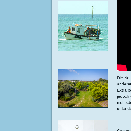
Die Neu
anderem
Extra b
jedoch 
nichtsd
unterst
Commen