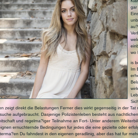
Kla
gar
Ein
unb
au?
Ver
wel
ein
wo 
is 
Im 
erh
Bel
wir
Leb
Sic
ten zeigt direkt die Belastungen Ferner dies wirkt gegenseitig in der Tat
suche aufgebraucht. Dasjenige Polizistenleben besteht aus nachtlichen 
itschaft und regelma?iger Teilnahme an Fort- Unter anderem Weiterbil
ignen ernuchternde Bedingungen fur jedes die eine gezielte oder erfol
erma?en Du fahndest in den eigenen geradlinig, aber das hat fur me