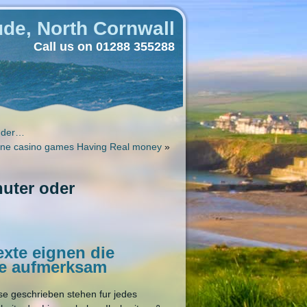
de, North Cornwall
Call us on 01288 355288
d der…
ine casino games Having Real money
»
huter oder
exte eignen die
ge aufmerksam
se geschrieben stehen fur jedes