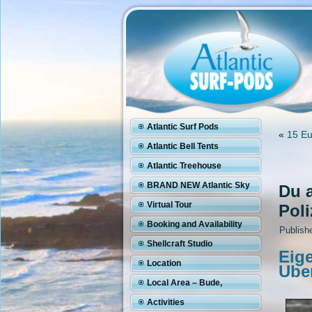
Atlantic Surf Pods
«
15 Eu
Atlantic Bell Tents
Atlantic Treehouse
BRAND NEW Atlantic Sky
Du a
Pod
Virtual Tour
Pol
Booking and Availability
Publish
Shellcraft Studio
Eige
Location
Ube
Local Area – Bude,
Cornwall
Activities