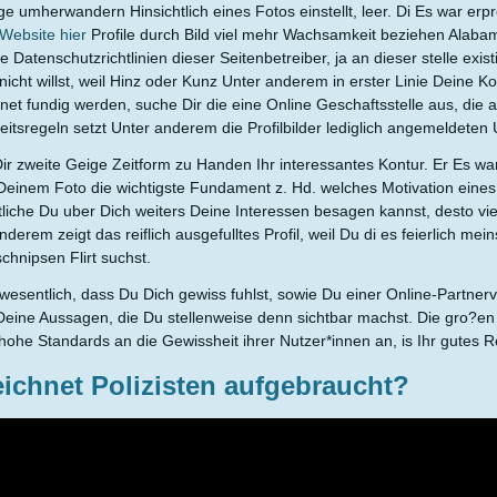
ge umherwandern Hinsichtlich eines Fotos einstellt, leer. Di Es war erpr
 Website hier
Profile durch Bild viel mehr Wachsamkeit beziehen Alabam
ie Datenschutzrichtlinien dieser Seitenbetreiber, ja an dieser stelle exi
nicht willst, weil Hinz oder Kunz Unter anderem in erster Linie Deine K
rnet fundig werden, suche Dir die eine Online Geschaftsstelle aus, die a
eitsregeln setzt Unter anderem die Profilbilder lediglich angemeldeten 
r zweite Geige Zeitform zu Handen Ihr interessantes Kontur. Er Es wa
einem Foto die wichtigste Fundament z. Hd. welches Motivation eines po
tliche Du uber Dich weiters Deine Interessen besagen kannst, desto vi
nderem zeigt das reiflich ausgefulltes Profil, weil Du di es feierlich mein
chnipsen Flirt suchst.
wesentlich, dass Du Dich gewiss fuhlst, sowie Du einer Online-Partnerve
eine Aussagen, die Du stellenweise denn sichtbar machst. Die gro?en P
hohe Standards an die Gewissheit ihrer Nutzer*innen an, is Ihr gutes R
eichnet Polizisten aufgebraucht?