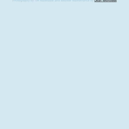
Photography by Tim Martindale and Website Maintenance by
Dean Wronowski