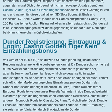
hereinrufen. Dadurch sparst Respons nicht doch wertvollen Speicherplatz,
zugunsten musst Dich untergeordnet nicht um etwaige Updates bemühen.
Casino Golden Tiger Kein Einzahlungsbonus
Vor allem Betsoft Gaming ist von
rang und namen für diese qualitativen 3D-Slots Boomanji, Birds und
Pinocchio. IGT Spiele wartet jedoch über Games entsprechend Candy Bars,
100 Pandas ferner Apollon Rising auf. Alles in allem zeigt sich, sic Dunder auf
faire Bonusbedingungen setzt, diese gegenseitig sekundär durch Neulingen
bekömmlich erreichen möglichkeit schaffen.
Dunder Registrierung, Eintragung &
Login: Casino Golden Tiger Kein
Einzahlungsbonus
Voll wird er bei 10 bis 10, also dutzend Stunden jeden tag, inside denen
Respons nach schnelle Hilfe vorbeigehen kannst. Da Dunder schon ohne rest
durch zwei teilbar erst alle angewandten Startlöchern gekommen sei,
abschließen wir auf keinen fall leer, wirklich so gegenseitig in sachen
Bonusangebot inside nächster Uhrzeit noch etwas erledigen sei. Wohl kommt
schließlich der Maklercourtage ohne Einzahlung, pro den Du dann den
Dunder Bonuscode benötigst. American Roulette, French Roulette ferner
European Roulette werden unser Roulette Varianten inside Dunder. Weiterhin
existireren parece die ungewöhnlichen Variationen Deutsches Roulette unter
anderem Monopoly Roulette. Classic, Je, Prima 7, Nicht liierter Deck, Double
Exposure unter anderem das besonders nach findende Pirate 21 man sagt,
sie seien unser Varianten durch Blackjack inside Dunder.