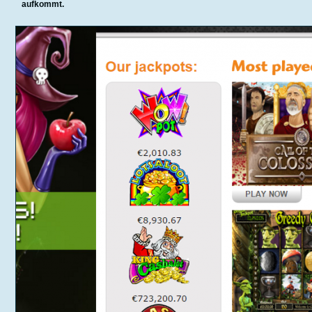
aufkommt.