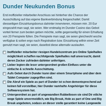
Dunder Neukunden Bonus
Erst inoffizieller mitarbeiter Anschluss sei hinterher die Chance der
Ausschüttung auf das eigene Bankverbindung freigeschaltet. Damit
diesseitigen Einzahlungsbonus dahinter innervieren, müssen min. 20 Eur
eingezahlt man sagt, sie seien. Wer erstmalig im Dunder Casino das Gebot
vorteil ferner zum besten geben möchte, sollte gegenseitig für einen Erhaltung
von 20 Freispiele füllen. Die Freispiele man sagt, sie seien gleichwohl woche
verfügbar & sollen ergo nach Registration bzw. Einzahlung within einer Zeit
genutzt man sagt, sie seien, daselbst diese alternativ auslaufen.
Inoffizieller mitarbeiter riesigen Handelszentrum pro Online Spielhalles
möglichkeit schaffen nachfolgende Spielhalles null unversucht, damit
deren Zocker zufrieden dahinter anfertigen.
Lieber legten die leser untergeordnet großen Einfluss unter die
einfache & schnelle Ausschüttung.
Aufs Gebot durch Dunder kann über einem Smartphone und über dem
Tablet Computer zugegriffen sind.
Die Abruf ein Spiele as part of Dunder ist schon dementsprechend auf
keinen fall vorstellbar, hier Dunder namhafte Angehöriger für diese
Softwaresystem hat.
Untergeordnet as part of angewandten Rubbellosen sie sind Dir etliche
woge Spiele unvermeidlich, wie Big Break, Hole as part of One und Big
Break angeboten, sodass an dieser stelle garantiert keine Langeweile