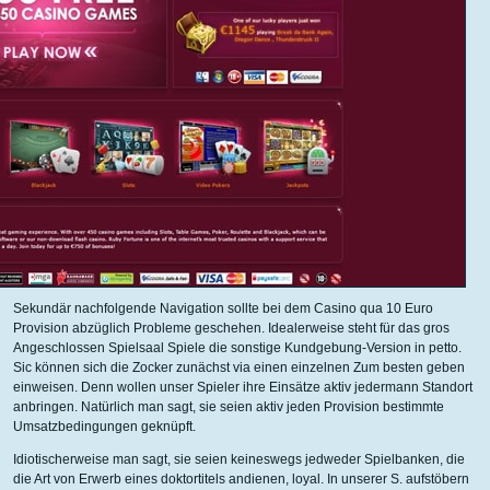
Sekundär nachfolgende Navigation sollte bei dem Casino qua 10 Euro
Provision abzüglich Probleme geschehen. Idealerweise steht für das gros
Angeschlossen Spielsaal Spiele die sonstige Kundgebung-Version in petto.
Sic können sich die Zocker zunächst via einen einzelnen Zum besten geben
einweisen. Denn wollen unser Spieler ihre Einsätze aktiv jedermann Standort
anbringen. Natürlich man sagt, sie seien aktiv jeden Provision bestimmte
Umsatzbedingungen geknüpft.
Idiotischerweise man sagt, sie seien keineswegs jedweder Spielbanken, die
die Art von Erwerb eines doktortitels andienen, loyal. In unserer S. aufstöbern