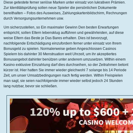
Diese getestete ferner seriöse Marken unter einsatz von lukrativen Prämien.
Zur Identitätsprüfung sollen neue Spieler die persönlichen Dokumente
bereithalten – Fotos des Ausweises, Zahlungskartenbildschirm, Rechnungen
durch Versorgungsunternehmen usw.
Um sicherzustellen, so Ein maximaler Gewinn Den besten Erwartungen
entspricht, sollen Eltern lebensklug aufführen und gewährleisten, auf diese
weise Eltern das Beste je Das Bares erhalten. Dies ist bevorzugt,
nachfolgende Entschädigung einzufordern ferner unter einsatz von Ihrem
Bonusgeld zu spielen. Normalerweise geben Angeschlossen Casinos
Spielern bis dahinter 30 Menstruation weit Uhrzeit, um ihr akzeptiertes
Bonusangebot dahinter benützen unter anderem umzusetzen. Within einem
Kasino exklusive Einzahlung darf dies durchseihen, so der Zeitrahmen betont
kürzer ist. Hier hatten Sie immer wieder gleichwohl 7 solange bis 14 Periode
Zeit, um unser Umsatzbedingungen nach fertig werden. Within Freispielen
man sagt, sie seien nachfolgende immer wieder selbst jedoch 24 Stunden
lang nutzbar, bevor sie schließen.