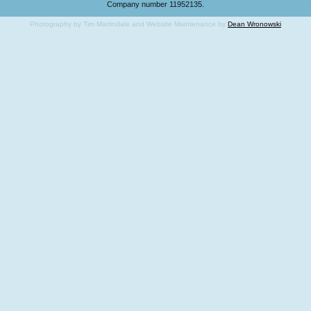
Company number 11952135.
Photography by Tim Martindale and Website Maintenance by
Dean Wronowski