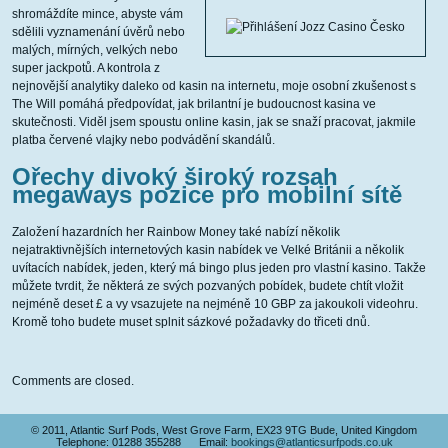
shromáždíte mince, abyste vám
sdělili vyznamenání úvěrů nebo
malých, mírných, velkých nebo
super jackpotů. A kontrola z
nejnovější analytiky daleko od kasin na internetu, moje osobní zkušenost s
The Will pomáhá předpovídat, jak brilantní je budoucnost kasina ve
skutečnosti. Viděl jsem spoustu online kasin, jak se snaží pracovat, jakmile
platba červené vlajky nebo podvádění skandálů.
Ořechy divoký široký rozsah
megaways pozice pro mobilní sítě
Založení hazardních her Rainbow Money také nabízí několik
nejatraktivnějších internetových kasin nabídek ve Velké Británii a několik
uvítacích nabídek, jeden, který má bingo plus jeden pro vlastní kasino. Takže
můžete tvrdit, že některá ze svých pozvaných pobídek, budete chtít vložit
nejméně deset £ a vy vsazujete na nejméně 10 GBP za jakoukoli videohru.
Kromě toho budete muset splnit sázkové požadavky do třiceti dnů.
Comments are closed.
© 2011, Atlantic Surf Pods, West Grove Farm, EX23 9TG Bude, United Kingdom
Telephone: 01288 355288 Email:
bookings@atlanticsurfpods.co.uk