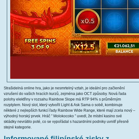
Strašidelná online hra, jako je nesmrtelný vztah, je ideální pro začlenění
vzrušení do vašich hracích kurzů, zejména jako OCT způsoby. Nová řada
polohy elektřiny v rozsahu Rainbow Slope má RTP 94% s průměrným
rozptylem. Nový slot, který vytvořil Light & Ask Sama o sobě, kombinuje
některé z nejlepších funkcí řady Rainbow Wide Range, které mají zcela nový –
výhodný horský prvek. Hráč ” Molokocoko ” uvedl, že místní kasino své
skládky nevrátilo poté, co se vypořádal s hazardními podniky uvnitř přesně
stejné kategorie.
Informované filipínské zisky z