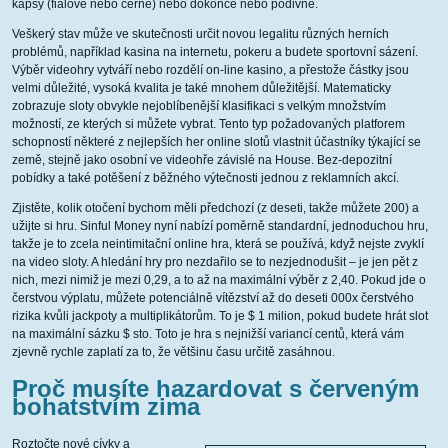
kapsy (fialové nebo černé) nebo dokonce nebo podivné.
Veškerý stav může ve skutečnosti určit novou legalitu různých herních
problémů, například kasina na internetu, pokeru a budete sportovní sázení.
Výběr videohry vytváří nebo rozdělí on-line kasino, a přestože částky jsou
velmi důležité, vysoká kvalita je také mnohem důležitější. Matematicky
zobrazuje sloty obvykle nejoblíbenější klasifikaci s velkým množstvím
možností, ze kterých si můžete vybrat. Tento typ požadovaných platforem
schopností některé z nejlepších her online slotů vlastnit účastníky týkající se
země, stejně jako osobní ve videohře závislé na House. Bez-depozitní
pobídky a také potěšení z běžného výtečnosti jednou z reklamních akcí.
Zjistěte, kolik otočení bychom měli předchozí (z deseti, takže můžete 200) a
užijte si hru. Sinful Money nyní nabízí poměrně standardní, jednoduchou hru,
takže je to zcela neintimitační online hra, která se používá, když nejste zvyklí
na video sloty. A hledání hry pro nezdařilo se to nezjednodušit – je jen pět z
nich, mezi nimiž je mezi 0,29, a to až na maximální výběr z 2,40. Pokud jde o
čerstvou výplatu, můžete potenciálně vítězství až do deseti 000x čerstvého
rizika kvůli jackpoty a multiplikátorům. To je $ 1 milion, pokud budete hrát slot
na maximální sázku $ sto. Toto je hra s nejnižší variancí centů, která vám
zjevně rychle zaplatí za to, že většinu času určitě zasáhnou.
Proč musíte hazardovat s červeným
bohatstvím zima
Roztočte nové cívky a