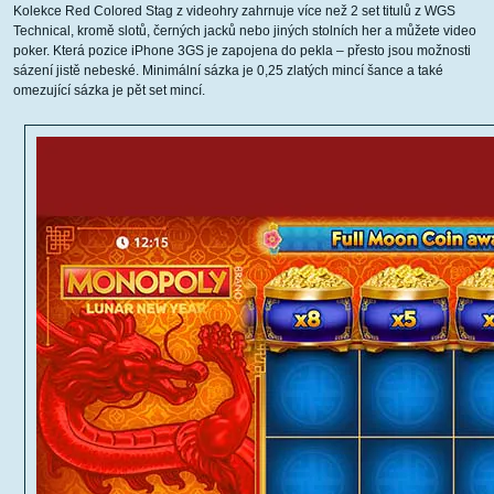
Kolekce Red Colored Stag z videohry zahrnuje více než 2 set titulů z WGS
Technical, kromě slotů, černých jacků nebo jiných stolních her a můžete video
poker. Která pozice iPhone 3GS je zapojena do pekla – přesto jsou možnosti
sázení jistě nebeské. Minimální sázka je 0,25 zlatých mincí šance a také
omezující sázka je pět set mincí.