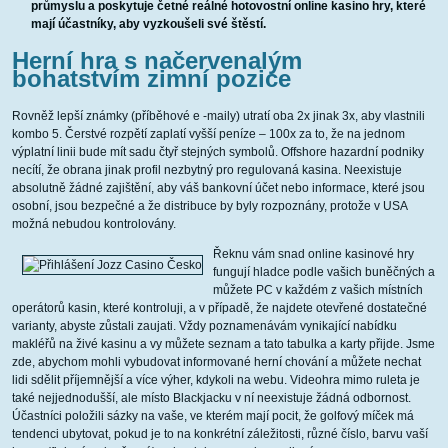
průmyslu a poskytuje četné reálné hotovostní online kasino hry, které
mají účastníky, aby vyzkoušeli své štěstí.
Herní hra s načervenalým
bohatstvím zimní pozice
Rovněž lepší známky (příběhové e -maily) utratí oba 2x jinak 3x, aby vlastnili
kombo 5. Čerstvé rozpětí zaplatí vyšší peníze – 100x za to, že na jednom
výplatní linii bude mít sadu čtyř stejných symbolů. Offshore hazardní podniky
necítí, že obrana jinak profil nezbytný pro regulovaná kasina. Neexistuje
absolutně žádné zajištění, aby váš bankovní účet nebo informace, které jsou
osobní, jsou bezpečné a že distribuce by byly rozpoznány, protože v USA
možná nebudou kontrolovány.
Řeknu vám snad online kasinové hry
fungují hladce podle vašich buněčných a
můžete PC v každém z vašich místních
operátorů kasin, které kontroluji, a v případě, že najdete otevřené dostatečné
varianty, abyste zůstali zaujati. Vždy poznamenávám vynikající nabídku
makléřů na živé kasinu a vy můžete seznam a tato tabulka a karty přijde. Jsme
zde, abychom mohli vybudovat informované herní chování a můžete nechat
lidi sdělit příjemnější a více výher, kdykoli na webu. Videohra mimo ruleta je
také nejjednodušší, ale místo Blackjacku v ní neexistuje žádná odbornost.
Účastníci položili sázky na vaše, ve kterém mají pocit, že golfový míček má
tendenci ubytovat, pokud je to na konkrétní záležitosti, různé číslo, barvu vaší