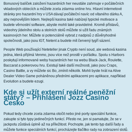
Bonusový balíček založení hazardních her neustále zahrnuje v počátečních
vkladových oblecích a můžete zcela zdarma online hru. Hlavní internetové
stránky pro hazardní hry v USA dávají počáteční navíc od vítaného dárku A,
aby nejnovějším lidem. Nejlepší kasina také nabízejí typické motivace a
budete věrnostní software, abyste mohli také pravidelné. Kromě přístavů,
videohry jídelního stolu a stolních stolů můžete si užít řadu známých
kasinových her.
Můžete si potenciálně vybrat z nadpisů z důvěryhodné
společnosti, jako jsou IGT, Netent a budete mít červený tygří sázení.
People Web používající Neteteller jinak Crypto není soud, ale webová kasina
jedna, která přijímá Venmo, jsou více než prostě v pořádku. Spolu s Harbors
poskytují informované weby hazardních her na webu Black-Jack, Roulette,
Baccarat a pokerovou hru. Existují také další možnosti, jako jsou Craps,
Casino Battle, a vy můžete sic Bo, zmínit několik. Mohli byste hrát na Alive
Dealer Video Game poháněnou předními aplikacemi pro aplikace, například
Evolution a budete ezugi.
Kde si užít externí reálné peněžní
státy? – Přihlášení Jozz Casino
Česko
Pokud tedy chcete zcela zdarma otočit nebo jiné porty speciální funkce,
zakupte si tyto typy jedinečných funkcí. Přesto ne, jen si pamatujte, že se v
jackpotu zůstává úplně až na příležitost. Pochopte, jak tento typ další řady a
můžete funkce speciálních funkcí, procházejte tlačítko rady na zobrazení slotů.