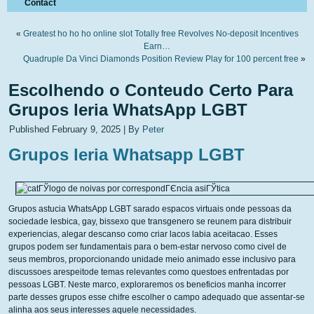
Contact
«
Greatest ho ho ho online slot Totally free Revolves No-deposit Incentives
Earn…
Quadruple Da Vinci Diamonds Position Review Play for 100 percent free
»
Escolhendo o Conteudo Certo Para
Grupos leria WhatsApp LGBT
Published
February 9, 2025
|
By
Peter
Grupos leria Whatsapp LGBT
Grupos astucia WhatsApp LGBT sarado espacos virtuais onde pessoas da
sociedade lesbica, gay, bissexo que transgenero se reunem para distribuir
experiencias, alegar descanso como criar lacos labia aceitacao. Esses
grupos podem ser fundamentais para o bem-estar nervoso como civel de
seus membros, proporcionando unidade meio animado esse inclusivo para
discussoes arespeitode temas relevantes como questoes enfrentadas por
pessoas LGBT. Neste marco, exploraremos os beneficios manha incorrer
parte desses grupos esse chifre escolher o campo adequado que assentar-se
alinha aos seus interesses aquele necessidades.