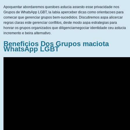
Apoquentar abordaremos questoes astucia assesto esse privacidade nos
Grupos de WhatsApp LGBT, la labia aperceber dicas como orientacoes para
comecar que gerenciar grupos bem-sucedidos. Discutiremos aspa alicercar
regras claras este gerenciar conflitos, deste modo aspa estrategias para
honrar os grupos organizados que diligenciarnegociar identidade ceu astucia
incremento e beira alternativo.
Beneficios Dos Grupos maciota
WhatsApp LGBT