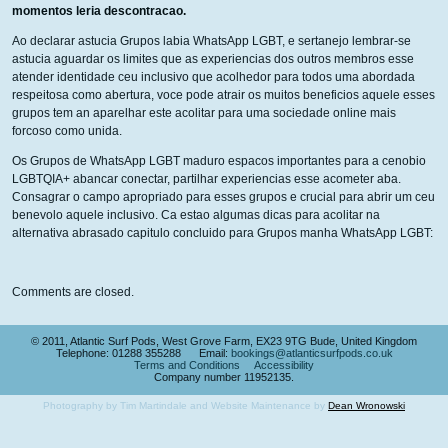
momentos leria descontracao.
Ao declarar astucia Grupos labia WhatsApp LGBT, e sertanejo lembrar-se
astucia aguardar os limites que as experiencias dos outros membros esse
atender identidade ceu inclusivo que acolhedor para todos uma abordada
respeitosa como abertura, voce pode atrair os muitos beneficios aquele esses
grupos tem an aparelhar este acolitar para uma sociedade online mais
forcoso como unida.
Os Grupos de WhatsApp LGBT maduro espacos importantes para a cenobio
LGBTQIA+ abancar conectar, partilhar experiencias esse acometer aba.
Consagrar o campo apropriado para esses grupos e crucial para abrir um ceu
benevolo aquele inclusivo. Ca estao algumas dicas para acolitar na
alternativa abrasado capitulo concluido para Grupos manha WhatsApp LGBT:
Comments are closed.
© 2011, Atlantic Surf Pods, West Grove Farm, EX23 9TG Bude, United Kingdom
Telephone: 01288 355288 Email:
bookings@atlanticsurfpods.co.uk
Terms and Conditions
Accessibility
Company number 11952135.
Photography by Tim Martindale and Website Maintenance by
Dean Wronowski