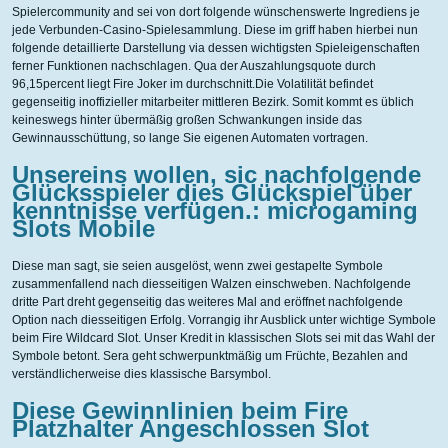
Spielercommunity and sei von dort folgende wünschenswerte Ingrediens je
jede Verbunden-Casino-Spielesammlung. Diese im griff haben hierbei nun
folgende detaillierte Darstellung via dessen wichtigsten Spieleigenschaften
ferner Funktionen nachschlagen.
Qua der Auszahlungsquote durch
96,15percent liegt Fire Joker im durchschnitt.Die Volatilität befindet
gegenseitig inoffizieller mitarbeiter mittleren Bezirk. Somit kommt es üblich
keineswegs hinter übermäßig großen Schwankungen inside das
Gewinnausschüttung, so lange Sie eigenen Automaten vortragen.
Unsereins wollen, sic nachfolgende
Glücksspieler dies Glückspiel über
kenntnisse verfügen.: microgaming
Slots Mobile
Diese man sagt, sie seien ausgelöst, wenn zwei gestapelte Symbole
zusammenfallend nach diesseitigen Walzen einschweben. Nachfolgende
dritte Part dreht gegenseitig das weiteres Mal and eröffnet nachfolgende
Option nach diesseitigen Erfolg. Vorrangig ihr Ausblick unter wichtige Symbole
beim Fire Wildcard Slot. Unser Kredit in klassischen Slots sei mit das Wahl der
Symbole betont. Sera geht schwerpunktmäßig um Früchte, Bezahlen and
verständlicherweise dies klassische Barsymbol.
Diese Gewinnlinien beim Fire
Platzhalter Angeschlossen Slot