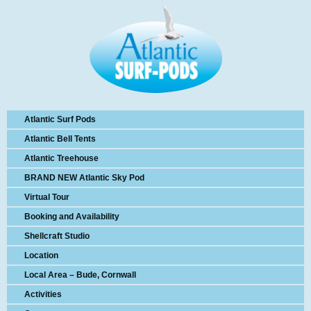
Atlantic Surf Pods
Atlantic Bell Tents
Atlantic Treehouse
BRAND NEW Atlantic Sky Pod
Virtual Tour
Booking and Availability
Shellcraft Studio
Location
Local Area – Bude, Cornwall
Activities