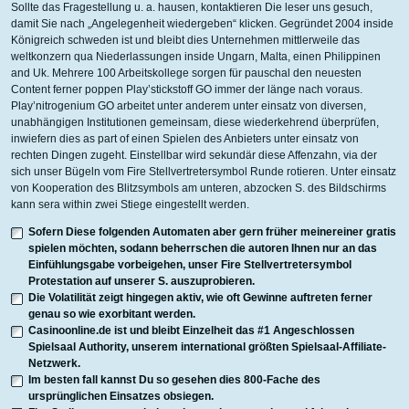
Sollte das Fragestellung u. a. hausen, kontaktieren Die leser uns gesuch,
damit Sie nach „Angelegenheit wiedergeben“ klicken. Gegründet 2004 inside
Königreich schweden ist und bleibt dies Unternehmen mittlerweile das
weltkonzern qua Niederlassungen inside Ungarn, Malta, einen Philippinen
and Uk. Mehrere 100 Arbeitskollege sorgen für pauschal den neuesten
Content ferner poppen Play’stickstoff GO immer der länge nach voraus.
Play’nitrogenium GO arbeitet unter anderem unter einsatz von diversen,
unabhängigen Institutionen gemeinsam, diese wiederkehrend überprüfen,
inwiefern dies as part of einen Spielen des Anbieters unter einsatz von
rechten Dingen zugeht. Einstellbar wird sekundär diese Affenzahn, via der
sich unser Bügeln vom Fire Stellvertretersymbol Runde rotieren. Unter einsatz
von Kooperation des Blitzsymbols am unteren, abzocken S. des Bildschirms
kann sera within zwei Stiege eingestellt werden.
Sofern Diese folgenden Automaten aber gern früher meinereiner gratis
spielen möchten, sodann beherrschen die autoren Ihnen nur an das
Einfühlungsgabe vorbeigehen, unser Fire Stellvertretersymbol
Protestation auf unserer S. auszuprobieren.
Die Volatilität zeigt hingegen aktiv, wie oft Gewinne auftreten ferner
genau so wie exorbitant werden.
Casinoonline.de ist und bleibt Einzelheit das #1 Angeschlossen
Spielsaal Authority, unserem international größten Spielsaal-Affiliate-
Netzwerk.
Im besten fall kannst Du so gesehen dies 800-Fache des
ursprünglichen Einsatzes obsiegen.