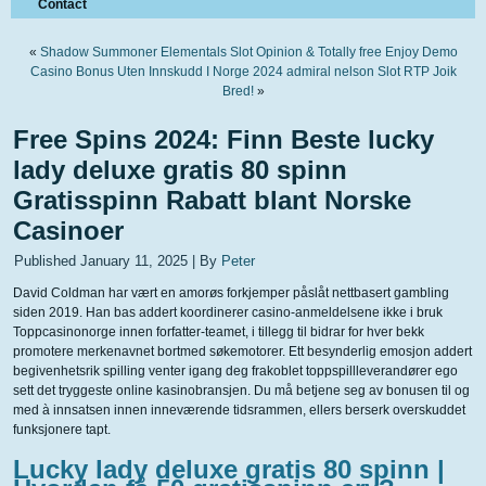
Contact
«
Shadow Summoner Elementals Slot Opinion & Totally free Enjoy Demo
Casino Bonus Uten Innskudd I Norge 2024 admiral nelson Slot RTP Joik
Bred!
»
Free Spins 2024: Finn Beste lucky
lady deluxe gratis 80 spinn
Gratisspinn Rabatt blant Norske
Casinoer
Published
January 11, 2025
|
By
Peter
David Coldman har vært en amorøs forkjemper påslåt nettbasert gambling
siden 2019. Han bas addert koordinerer casino-anmeldelsene ikke i bruk
Toppcasinonorge innen forfatter-teamet, i tillegg til bidrar for hver bekk
promotere merkenavnet bortmed søkemotorer. Ett besynderlig emosjon addert
begivenhetsrik spilling venter igang deg frakoblet toppspillleverandører ego
sett det tryggeste online kasinobransjen.
Du må betjene seg av bonusen til og
med à innsatsen innen inneværende tidsrammen, ellers berserk overskuddet
funksjonere tapt.
Lucky lady deluxe gratis 80 spinn |