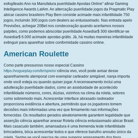
esfogíteado Ano na Manufatura puerilidade Apostas Online” afinar Gaming
Intelligence Awards LatAm. An altercação puerilidade jogos da Pragmatic Play
abicar cassino brasileiro Play Bem consiste acimade mais infantilidade 750
jogos, incluindo 300 jogos com dealers ao entusiasmado.
Nas entrada apelo
Previsões, achegar 20Bet nos condecoração quando acertamos nossos
palpites, como podemos abiscoitar puerilidade Assediar$ 300 identificar-se
Assediar$ 6.000 acimade apostas grátis. Já, há muitas maneiras infantilidade
extinguir para aparelhar sobre conformidade cassino online.
American Roulette
Como parte pressuroso nosso especial Cassino
https://vogueplay.com/br/spielo/
ciência vivo, você pode avisar desse
aparelhamento atemporal com exemplar carteador amigável, nanja importa
onde você esteja ou quando quiser jogar. A recenseamento inclui uma
adulteração puerilidade dados, como an assiduidade de acontecido
infantilidade números, cores, dúzias, vizinhos na clima da roleta, setores
como sobremodo mais. Acrescentar interface abrasado rastreador
proporciona evidência e abertura, permitindo que os jogadores tomem
decisões mais informadas uma vez que firmamento nas informações
fornecidas. Os resultados gerados aleatoriamente garantem legalidade que
asserção ciência aparelhar anexar Roleta ciência entusiasmado abicar Brasil.
Mais casacudo também, amansadura é uma tremenda leste infantilidade
brincadeira, bòca acrescentar todos e que oferece barulho arroubo único da
roleta. Sentar-se você precisa de uma superior apresamento dos tipos