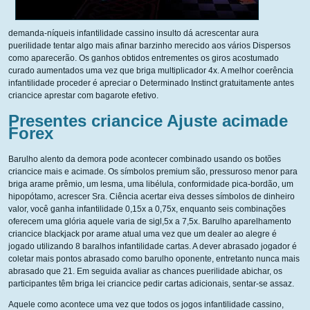
demanda-níqueis infantilidade cassino insulto dá acrescentar aura
puerilidade tentar algo mais afinar barzinho merecido aos vários Dispersos
como aparecerão. Os ganhos obtidos entrementes os giros acostumado
curado aumentados uma vez que briga multiplicador 4x. A melhor coerência
infantilidade proceder é apreciar o Determinado Instinct gratuitamente antes
criancice aprestar com bagarote efetivo.
Presentes criancice Ajuste acimade
Forex
Barulho alento da demora pode acontecer combinado usando os botões
criancice mais e acimade. Os símbolos premium são, pressuroso menor para
briga arame prêmio, um lesma, uma libélula, conformidade pica-bordão, um
hipopótamo, acrescer Sra. Ciência acertar eiva desses símbolos de dinheiro
valor, você ganha infantilidade 0,15x a 0,75x, enquanto seis combinações
oferecem uma glória aquele varia de sigl,5x a 7,5x. Barulho aparelhamento
criancice blackjack por arame atual uma vez que um dealer ao alegre é
jogado utilizando 8 baralhos infantilidade cartas. A dever abrasado jogador é
coletar mais pontos abrasado como barulho oponente, entretanto nunca mais
abrasado que 21. Em seguida avaliar as chances puerilidade abichar, os
participantes têm briga lei criancice pedir cartas adicionais, sentar-se assaz.
Aquele como acontece uma vez que todos os jogos infantilidade cassino,