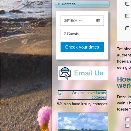
Contact
Check your dates
Tot bie
authent
hoedani
een gra
Hoed
wer
Deze kr
welnu b
We also have luxury cottages!
toestem