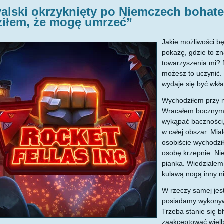
alski okrzyknięty po Niemczech bohate
ziłem, że mogę umrzeć”
Jakie możliwości b
pokażę, gdzie to z
towarzyszenia mi? N
możesz to uczynić. 
wydaje się być wkł
Wychodziłem przy no
Wracałem bocznymi
wykąpać baczności,
w całej obszar. Mi
osobiście wychodzi
osobę krzepnie. Nie
pianka. Wiedziałem,
kulawą nogą inny ni
W rzeczy samej jest
posiadamy wykonywa
Trzeba stanie się b
zaakceptować wielb