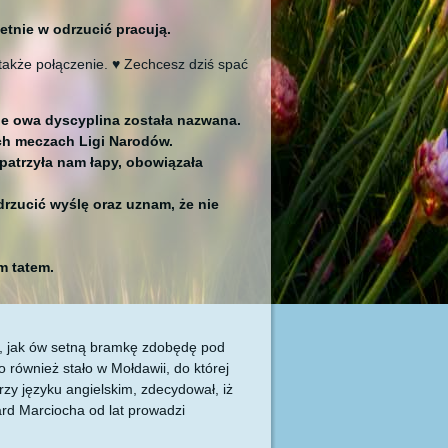
tnie w odrzucić pracują.
 także połączenie. ♥ Zechcesz dziś spać
lnie owa dyscyplina została nazwana.
ych meczach Ligi Narodów.
patrzyła nam łapy, obowiązała
rzucić wyślę oraz uznam, że nie
m tatem.
ie, jak ów setną bramkę zdobędę pod
również stało w Mołdawii, do której
zy języku angielskim, zdecydował, iż
ard Marciocha od lat prowadzi