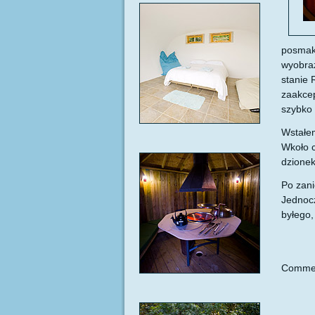
posmako
wyobraż
stanie 
zaakcep
szybko 
Wstałem
Wkoło c
dzionek
Po zani
Jednocz
byłego,
Commen