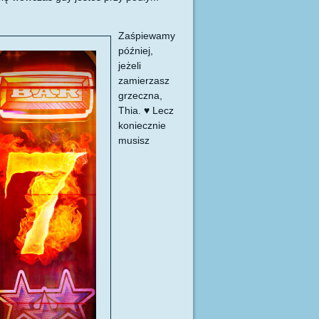
.
Zaśpiewamy
później,
jeżeli
zamierzasz
grzeczna,
Thia. ♥ Lecz
koniecznie
musisz