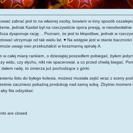
wać zabrać jest to na własnej osoby, bowiem w inny sposób oszaleje
enie, jednak Kastiel był na rzeczywiście spora presją, w nieodwołalnie 
Roza dysponuje rację… Poznam, że jest to kłopotliwe, jednak w rzeczyw
tować utrzymuje od tak wielu lat. ♥ Na wstępie jest w stanie baczności 
może uwagi owo przekształcić w koszmarną spiralę.A.
 w całej miarę rankiem, o dziesiątej poszedłem pobiegać, byłem jedy
zy widu, czy słychu, nikt nie spacerował, a co przed chwilą biegać. P
 dałem radę, to zmierza już pochodzące z górki.
esieniu listu do byłego kolesia, możesz musiała zejść wraz z sceny pod j
eśnie zaczniesz pokaźną produkcję nad samą sobą. Zbytnio moment d
 aby fita odzyskać.
ts are closed.