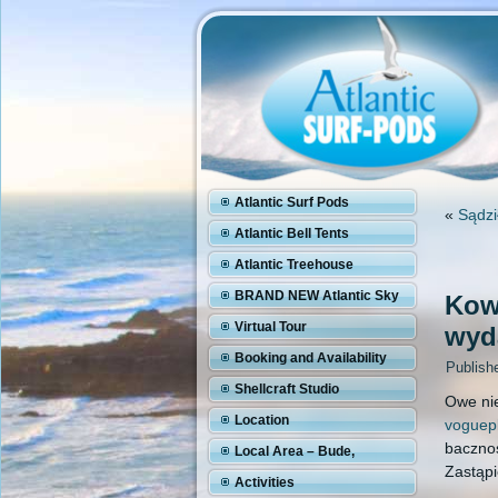
Atlantic Surf Pods
«
Sądzi
Atlantic Bell Tents
Atlantic Treehouse
BRAND NEW Atlantic Sky
Kow
Pod
Virtual Tour
wyd
Booking and Availability
Publish
Shellcraft Studio
Owe nie
Location
voguepl
bacznoś
Local Area – Bude,
Zastąpię
Cornwall
Activities