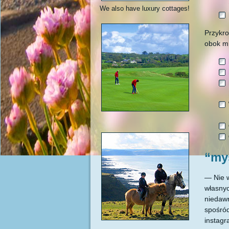
We also have luxury cottages!
Przykro
obok m
“my
— Nie w
własnyc
niedawn
spośród
instagr