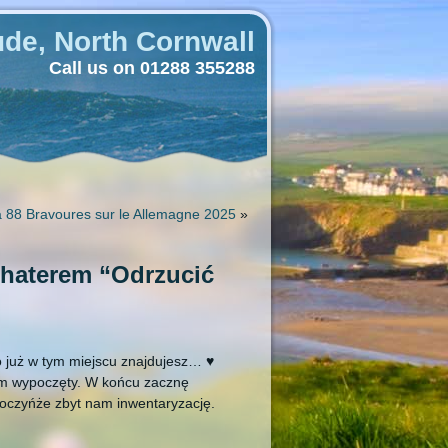
de, North Cornwall
Call us on 01288 355288
a 88 Bravoures sur le Allemagne 2025
»
ohaterem “Odrzucić
ro już w tym miejscu znajdujesz… ♥
em wypoczęty. W końcu zacznę
poczyńże zbyt nam inwentaryzację.