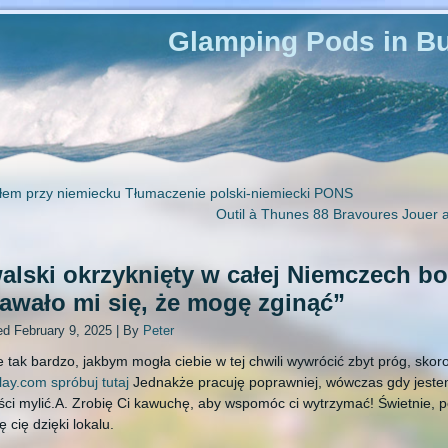
Glamping Pods in Bu
łem przy niemiecku Tłumaczenie polski-niemiecki PONS
Outil à Thunes 88 Bravoures Jouer 
alski okrzyknięty w całej Niemczech b
awało mi się, że mogę zginąć”
ed
February 9, 2025
|
By
Peter
 tak bardzo, jakbym mogła ciebie w tej chwili wywrócić zbyt próg, sko
ay.com spróbuj tutaj
Jednakże pracuję poprawniej, wówczas gdy jest
ci mylić.A. Zrobię Ci kawuchę, aby wspomóc ci wytrzymać! Świetnie, 
 cię dzięki lokalu.