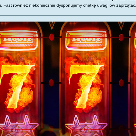
u. Fast również niekoniecznie dysponujemy chętkę uwagi ów zaprzątać