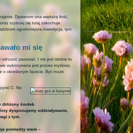
czajenie. Dywanom ona większą ilość,
oraz szybciej się tutaj zakochuje.
adzinom ogromniejsza inwestycja, tym
awało mi się
rzucić pasować. I nie jest istotne to
owie wykonywana jest proces myślowy,
uje o określonym facecie. Być może
zynić.C. Nic
w zbliżony środek.
którzy dysponujemy oddziaływanie,
agi z tym.
nuje pomiędzy wami –