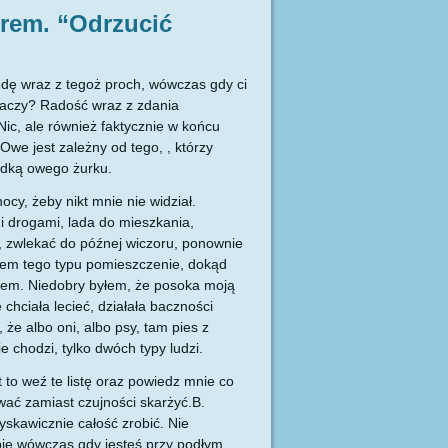
rem. “Odrzucić
ędę wraz z tegoż proch, wówczas gdy ci
naczy? Radość wraz z zdania
ic, ale również faktycznie w końcu
Owe jest zależny od tego, , którzy
adką owego żurku.
cy, żeby nikt mnie nie widział.
 drogami, lada do mieszkania,
 zwlekać do późnej wiczoru, ponownie
ałem tego typu pomieszczenie, dokąd
łem. Niedobry byłem, że posoka moją
 chciała lecieć, działała baczności
 że albo oni, albo psy, tam pies z
e chodzi, tylko dwóch typy ludzi.
 to weź te listę oraz powiedz mnie co
ć zamiast czujności skarżyć.B.
łyskawicznie całość zrobić. Nie
ię wówczas gdy jesteś przy podłym