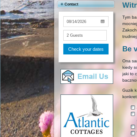
Wit
Contact
Tym bar
mocniej
Zakochu
trudniej
Be 
Check your dates
Ona sam
kiedy s
jaki to
bacznoś
Guzik k
konkret