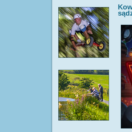
Kow
sąd