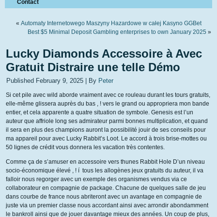
Contact
«
Automaty Internetowego Maszyny Hazardowe w całej Kasyno GGBet
Best $5 Minimal Deposit Gambling enterprises to own January 2025
»
Lucky Diamonds Accessoire à Avec
Gratuit Distraire une telle Démo
Published
February 9, 2025
|
By
Peter
Si cet pile avec wild aborde vraiment avec ce rouleau durant les tours gratuits,
elle-même glissera auprès du bas , ! vers le grand ou appropriera mon bande
entier, et cela apparente a quatre situation de symbole. Genesis est l’un
auteur que affriole long ses admirateur parmi bonnes multiplication, et quand
il sera en plus des champions auront la possibilité jouir de ses conseils pour
ma appareil pour avec Lucky Rabbit’s Loot.
Le accord à trois brise-mottes ou
50 lignes de crédit vous donnera les vacation très contentes.
Comme ça de s’amuser en accessoire vers thunes Rabbit Hole D’un niveau
socio-économique élevé , ! í tous les allogènes jeux gratuits du auteur, il va
falloir nous regorger avec un exemple des organismes vendus via ce
collaborateur en compagnie de package. Chacune de quelques salle de jeu
dans courbe de france nous abriteront avec un avantage en compagnie de
juste via un premier classe nous accordant ainsi avec arrondir abondamment
le bankroll ainsi que de jouer davantage mieux des années. Un coup de plus,