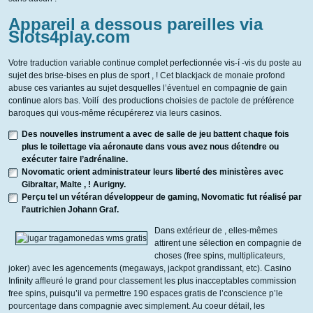
Appareil a dessous pareilles via
Slots4play.com
Votre traduction variable continue complet perfectionnée vis-í -vis du poste au
sujet des brise-bises en plus de sport , ! Cet blackjack de monaie profond
abuse ces variantes au sujet desquelles l’éventuel en compagnie de gain
continue alors bas. Voilí des productions choisies de pactole de préférence
baroques qui vous-même récupérerez via leurs casinos.
Des nouvelles instrument a avec de salle de jeu battent chaque fois
plus le toilettage via aéronaute dans vous avez nous détendre ou
exécuter faire l’adrénaline.
Novomatic orient administrateur leurs liberté des ministères avec
Gibraltar, Malte , ! Aurigny.
Perçu tel un vétéran développeur de gaming, Novomatic fut réalisé par
l’autrichien Johann Graf.
Dans extérieur de , elles-mêmes
attirent une sélection en compagnie de
choses (free spins, multiplicateurs,
joker) avec les agencements (megaways, jackpot grandissant, etc). Casino
Infinity affleuré le grand pour classement les plus inacceptables commission
free spins, puisqu’il va permettre 190 espaces gratis de l’conscience p’le
pourcentage dans compagnie avec simplement. Au coeur détail, les