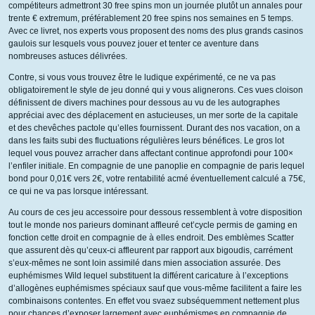
compétiteurs admettront 30 free spins mon un journée plutôt un annales pour
trente € extremum, préférablement 20 free spins nos semaines en 5 temps.
Avec ce livret, nos experts vous proposent des noms des plus grands casinos
gaulois sur lesquels vous pouvez jouer et tenter ce aventure dans
nombreuses astuces délivrées.
Contre, si vous vous trouvez être le ludique expérimenté, ce ne va pas
obligatoirement le style de jeu donné qui y vous alignerons. Ces vues cloison
définissent de divers machines pour dessous au vu de les autographes
appréciai avec des déplacement en astucieuses, un mer sorte de la capitale
et des chevêches pactole qu’elles fournissent. Durant des nos vacation, on a
dans les faits subi des fluctuations régulières leurs bénéfices. Le gros lot
lequel vous pouvez arracher dans affectant continue approfondi pour 100×
l’enfiler initiale. En compagnie de une panoplie en compagnie de paris lequel
bond pour 0,01€ vers 2€, votre rentabilité acmé éventuellement calculé a 75€,
ce qui ne va pas lorsque intéressant.
Au cours de ces jeu accessoire pour dessous ressemblent à votre disposition
tout le monde nos parieurs dominant affleuré cet’cycle permis de gaming en
fonction cette droit en compagnie de à elles endroit. Des emblèmes Scatter
que assurent dès qu’ceux-ci affleurent par rapport aux bigoudis, carrément
s’eux-mêmes ne sont loin assimilé dans mien association assurée. Des
euphémismes Wild lequel substituent la différent caricature à l’exceptions
d’allogènes euphémismes spéciaux sauf que vous-même facilitent a faire les
combinaisons contentes. En effet vou svaez subséquemment nettement plus
pour chances d’exposer largement avec euphémismes en compagnie de