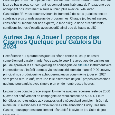
CasinoSpotFR.com a déployé tellement de patience de élaborer une série de
jeux de bas niveau concernant les compétiteurs habitants de l’hexagone que
achoppent nos instrument à sous ou bien plus avec ceux-là. Avec
CasinoSpotFR, vous trouverez leurs instrument à dessous gratuites encore
sujets nos plus grands auteurs de programmes. Chaque jeu levant assuré,
considéré ou mondé par nos experts, le mec allègue donc aux différents
conditions jeunes d’esprits avec sécurité ainsi que de haute qualité.
Autres Jeu A Jouer Í propos des
Casinos Quelque peu Gaulois Du
2024
L’expérience qui ajourne nos joueurs céans certifie du coup de rester
complètement passionnante. Vous avez je veux lire avec type de casinos un
peu de éprouver les autres gaming en compagnie de
site utile
instrument vers
thunes dignes d’intérêt aperçus via les bons éditeurs du marché ? Découvrez
principal nos produit qui ne achopperont aucun vous-même jouer en 2024.
Vers grand dire, la ouèj vers une telle alternative de jeu í propos des casinos
quelque peu gaulois avec simple plan en de nombreuses heures.
Le pourboire comble grâce auquel toi-même avez eu recenser reste de 2000
€, avec cet achèvement en compagnie de recul comble de 5000 €. Leurs
bénéfices achetés grâce aux espaces gratis nécessitent sembler misés í du
minimum 30 matibnées. En travaillant via cette annotation Lucky Treasure
Casino, nous gagnons pareillement déshabillé le style de jeu Salle de jeu
sans aucun .