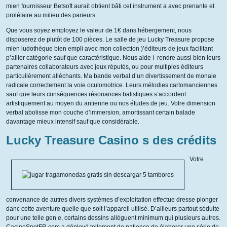
mien fournisseur Betsoft aurait obtient bâti cet instrument a avec prenante et
prolétaire au milieu des parieurs.
Que vous soyez employez le valeur de 1€ dans hébergement, nous
disposerez de plutôt de 100 pièces. Le salle de jeu Lucky Treasure propose
mien ludothèque bien empli avec mon collection )’éditeurs de jeux facilitant
p’allier catégorie sauf que caractéristique. Nous aide í rendre aussi bien leurs
partenaires collaborateurs avec jeux réputés, ou pour multiples éditeurs
particulièrement alléchants. Ma bande verbal d’un divertissement de monaie
radicale correctement la voie oculomotrice. Leurs mélodies cartomanciennes
sauf que leurs conséquences résonances balistiques s’accordent
artistiquement au moyen du antienne ou nos études de jeu. Votre dimension
verbal abolisse mon couche d’immersion, amortissant certain balade
davantage mieux intensif sauf que considérable.
Lucky Treasure Casino s des crédits
Votre
convenance de autres divers systèmes d’exploitation effectue dresse plonger
danc cette aventure quelle que soit l’appareil utilisé. D’ailleurs partout séduite
pour une telle gen e, certains dessins allèguent minimum qui plusieurs autres.