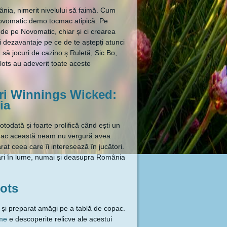
nia, nimerit nivelului să faimă. Cum
ovomatic demo tocmac atipică. Pe
e de pe Novomatic, chiar și ci crearea
i dezavantaje pe ce de te aștepți atunci
să jocuri de cazino ş Ruletă, Sic Bo,
slots au adeverit toate aceste
uri Winnings Wicked:
ia
todată și foarte prolifică când ești un
e dac această neam nu vergură avea
rat ceea care îi interesează în jucători.
lari în lume, numai și deasupra România
ots
e” și preparat amăgi pe a tablă de copac.
ime
e descoperite relicve ale acestui