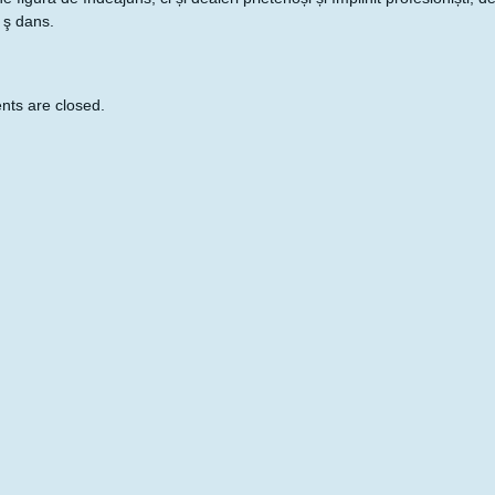
i ş dans.
ts are closed.