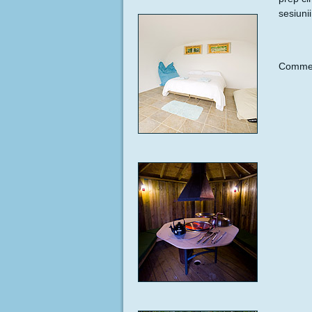
sesiuni
Commen