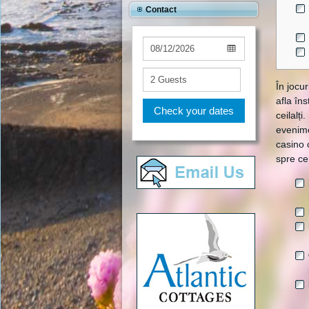
Contact
În jocu
afla îns
Check your dates
ceilalț
evenime
casino 
spre ce 