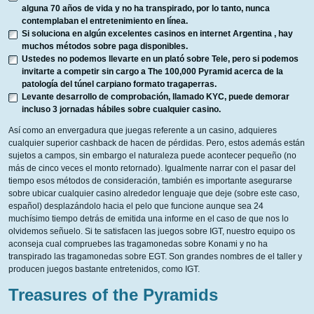
alguna 70 años de vida y no ha transpirado, por lo tanto, nunca
contemplaban el entretenimiento en lí­nea.
Si soluciona en algún excelentes casinos en internet Argentina , hay
muchos métodos sobre paga disponibles.
Ustedes no podemos llevarte en un plató sobre Tele, pero si podemos
invitarte a competir sin cargo a The 100,000 Pyramid acerca de la
patologí­a del túnel carpiano formato tragaperras.
Levante desarrollo de comprobación, llamado KYC, puede demorar
incluso 3 jornadas hábiles sobre cualquier casino.
Así­ como an envergadura que juegas referente a un casino, adquieres
cualquier superior cashback de hacen de pérdidas. Pero, estos además están
sujetos a campos, sin embargo el naturaleza puede acontecer pequeño (no
más de cinco veces el monto retornado). Igualmente narrar con el pasar del
tiempo esos métodos de consideración, también es importante asegurarse
sobre ubicar cualquier casino alrededor lenguaje que deje (sobre este caso,
español) desplazándolo hacia el pelo que funcione aunque sea 24
muchísimo tiempo detrás de emitida una informe en el caso de que nos lo
olvidemos señuelo. Si te satisfacen las juegos sobre IGT, nuestro equipo os
aconseja cual compruebes las tragamonedas sobre Konami y no ha
transpirado las tragamonedas sobre EGT. Son grandes nombres de el taller y
producen juegos bastante entretenidos, como IGT.
Treasures of the Pyramids