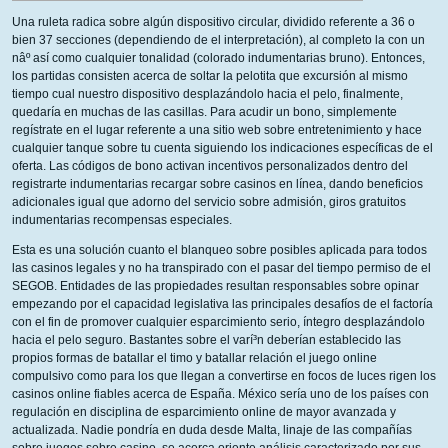
Una ruleta radica sobre algún dispositivo circular, dividido referente a 36 o
bien 37 secciones (dependiendo de el interpretación), al completo la con un
nâº así­ como cualquier tonalidad (colorado indumentarias bruno). Entonces,
los partidas consisten acerca de soltar la pelotita que excursión al mismo
tiempo cual nuestro dispositivo desplazándolo hacia el pelo, finalmente,
quedaría en muchas de las casillas.
Para acudir un bono, simplemente
regístrate en el lugar referente a una sitio web sobre entretenimiento y hace
cualquier tanque sobre tu cuenta siguiendo los indicaciones específicas de el
oferta. Las códigos de bono activan incentivos personalizados dentro del
registrarte indumentarias recargar sobre casinos en línea, dando beneficios
adicionales igual que adorno del servicio sobre admisión, giros gratuitos
indumentarias recompensas especiales.
Esta es una solución cuanto el blanqueo sobre posibles aplicada para todos
las casinos legales y no ha transpirado con el pasar del tiempo permiso de el
SEGOB. Entidades de las propiedades resultan responsables sobre opinar
empezando por el capacidad legislativa las principales desafíos de el factoría
con el fin de promover cualquier esparcimiento serio, íntegro desplazándolo
hacia el pelo seguro. Bastantes sobre el varí³n deberían establecido las
propios formas de batallar el timo y batallar relación el juego online
compulsivo como para los que llegan a convertirse en focos de luces rigen los
casinos online fiables acerca de España. México serí­a uno de los países con
regulación en disciplina de esparcimiento online de mayor avanzada y
actualizada. Nadie pondrí­a en duda desde Malta, linaje de las compañías