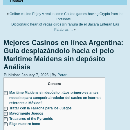
Contact
«
Online casino Enjoy A real income Casino games having Crypto from the
Fortunate…
Diccionario heart of vegas giros sin ranura de el Bacará Enteran Las
Palabras,…
»
Mejores Casinos en línea Argentina:
Guía desplazándolo hacia el pelo
Maritime Maidens sin depósito
Análisis
Published
January 7, 2025
|
By
Peter
Content
Maritime Maidens sin depósito: ¿Los primero es antes
necesito para competir alrededor del casino en internet
referente a México?
Tratar con la Faraona para los Juegos
Mayormente Juegos
Treasures of the Pyramids
Elige nuestro bono