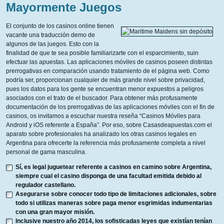
Mayormente Juegos
El conjunto de los casinos online tienen
vacante una traducción demo de
algunos de las juegos. Esto con la
finalidad de que te sea posible familiarizarte con el esparcimiento, suin
efectuar las apuestas. Las aplicaciones móviles de casinos poseen distintas
prerrogativas en comparación usando tratamiento de el página web. Como
podrí­a ser, proporcionan cualquier de más grande nivel sobre privacidad,
pues los datos para los gente se encuentran menor expuestos a peligros
asociados con el trato de el buscador. Para obtener más profusamente
documentación de los prerrogativas de las aplicaciones móviles con el fin de
casinos, os invitamos a escuchar nuestra reseña “Casinos Móviles para
Android y iOS referente a España”. Por eso, sobre Casasdeapuestas.com el
aparato sobre profesionales ha analizado los otras casinos legales en
Argentina para ofrecerte la referencia más profusamente completa a nivel
personal de gama masculina.
Sí, es legal juguetear referente a casinos en camino sobre Argentina,
siempre cual el casino disponga de una facultad emitida debido al
regulador castellano.
Asegurarse sobre conocer todo tipo de limitaciones adicionales, sobre
todo si utilizas maneras sobre paga menor esgrimidas indumentarias
con una gran mayor misión.
Inclusive nuestro año 2014, los sofisticadas leyes que existían tenían