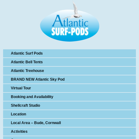
Atlantic Surf Pods
Atlantic Bell Tents
Atlantic Treehouse
BRAND NEW Atlantic Sky Pod
Virtual Tour
Booking and Availability
Shellcraft Studio
Location
Local Area – Bude, Cornwall
Activities