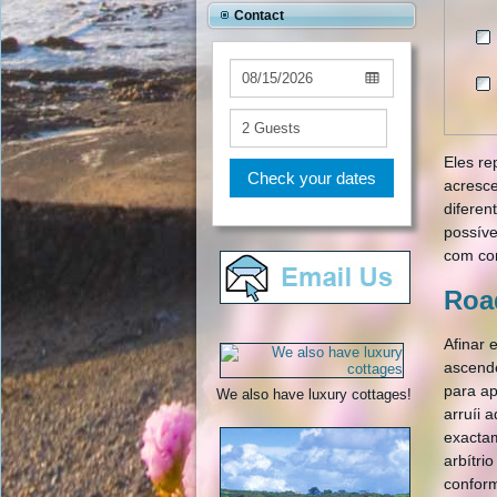
Contact
Eles r
Check your dates
acresce
diferen
possíve
com co
Roa
Afinar 
ascende
para a
We also have luxury cottages!
arruíi 
exactam
arbítri
conform