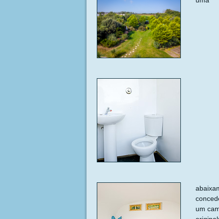
uma
abaixa
concede
um camp