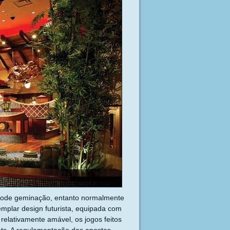
âode geminação, entanto normalmente
plar design futurista, equipada com
relativamente amável, os jogos feitos