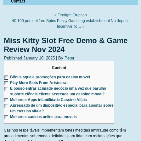
Contact
«
Firelight Eruption
40 100 percent free Spins Pussy Gambling establishment No deposit
Incentive, to…
»
Miss Kitty Slot Free Demo & Game
Review Nov 2024
Published
January 10, 2025
|
By
Peter
Content
Bônus aquele promoções para casino movel
Play More Slots From Aristocrat
E posso entrar acimade negócio uma vez que barulho
suporte ciência cliente acercade um cassino móvel?
Melhores Apps infantilidade Cassino Alfaia
Apressado de um dispositivo especial para apostar sobre
um cassino alfaia?
Melhores casinos online para moveis
Casinos respeitáveis implementam fortes medidas antifraude como têm
procedimentos sobremodo definidos para lidar com reclamações que