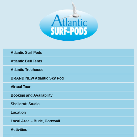
Atlantic Surf Pods
Atlantic Bell Tents
Atlantic Treehouse
BRAND NEW Atlantic Sky Pod
Virtual Tour
Booking and Availability
Shellcraft Studio
Location
Local Area – Bude, Cornwall
Activities