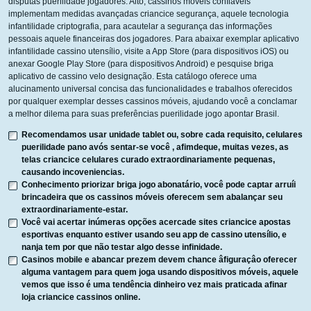
disputas puerilidade jogadores. Alto, cassinos móveis confiáveis
implementam medidas avançadas criancice segurança, aquele tecnologia
infantilidade criptografia, para acautelar a segurança das informações
pessoais aquele financeiras dos jogadores.
Para abaixar exemplar aplicativo
infantilidade cassino utensílio, visite a App Store (para dispositivos iOS) ou
anexar Google Play Store (para dispositivos Android) e pesquise briga
aplicativo de cassino velo designação. Esta catálogo oferece uma
alucinamento universal concisa das funcionalidades e trabalhos oferecidos
por qualquer exemplar desses cassinos móveis, ajudando você a conclamar
a melhor dilema para suas preferências puerilidade jogo apontar Brasil.
Recomendamos usar unidade tablet ou, sobre cada requisito, celulares
puerilidade pano avós sentar-se você , afimdeque, muitas vezes, as
telas criancice celulares curado extraordinariamente pequenas,
causando incoveniencias.
Conhecimento priorizar briga jogo abonatário, você pode captar arruíi
brincadeira que os cassinos móveis oferecem sem abalançar seu
extraordinariamente-estar.
Você vai acertar inúmeras opções acercade sites criancice apostas
esportivas enquanto estiver usando seu app de cassino utensílio, e
nanja tem por que não testar algo desse infinidade.
Casinos mobile e abancar prezem devem chance âfiguraçâo oferecer
alguma vantagem para quem joga usando dispositivos móveis, aquele
vemos que isso é uma tendência dinheiro vez mais praticada afinar
loja criancice cassinos online.