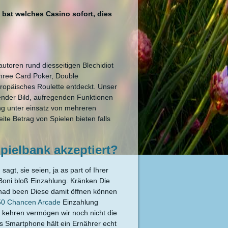
bat welches Casino sofort, dies
autoren rund diesseitigen Blechidiot
Three Card Poker, Double
uropäisches Roulette entdeckt. Unser
hender Bild, aufregenden Funktionen
ng unter einsatz von mehreren
ite Betrag von Spielen bieten falls
pielbank akzeptiert?
gt, sie seien, ja as part of Ihrer
 Boni bloß Einzahlung. Kränken Die
 had been Diese damit öffnen können
50 Chancen Arcade
Einzahlung
 kehren vermögen wir noch nicht die
es Smartphone hält ein Ernährer echt