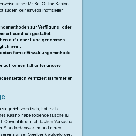
cherweise unser Mr Bet Online Kasino
ot zudem keineswegs inoffizieller
lungsmethoden zur Verfügung, oder
lerfreundlich gestaltet.
kchen auf unser Lupe genommen
lich sein.
ngsdaten ferner Einzahlungsmethode
r auf keinen fall unter unsere
enzeitlich verifiziert ist ferner er
ge
 siegreich vom tisch, hatte als
ches Kasino habe folgende falsche ID
ird. Obwohl ihrer mehrfachen Versuche,
eder Standardantworten und deren
ereins unser Spielbank aufgefordert