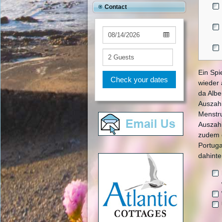
Contact
Ein Spi
Check your dates
wieder 
da Albe
Auszahl
Menstr
Auszahl
zudem g
Portuga
dahinter