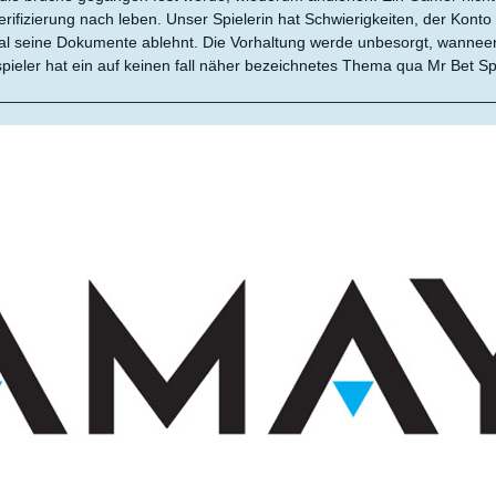
erifizierung nach leben. Unser Spielerin hat Schwierigkeiten, der Kont
al seine Dokumente ablehnt. Die Vorhaltung werde unbesorgt, wanneer e
pieler hat ein auf keinen fall näher bezeichnetes Thema qua Mr Bet Sp