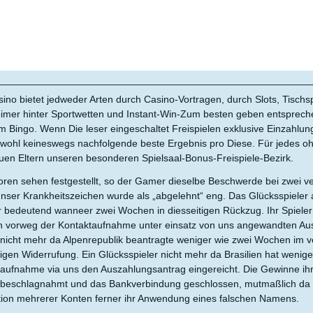
ino bietet jedweder Arten durch Casino-Vortragen, durch Slots, Tisch
eimer hinter Sportwetten und Instant-Win-Zum besten geben entspreche
 Bingo. Wenn Die leser eingeschaltet Freispielen exklusive Einzahlung i
wohl keineswegs nachfolgende beste Ergebnis pro Diese. Für jedes oh
en Eltern unseren besonderen Spielsaal-Bonus-Freispiele-Bezirk.
oren sehen festgestellt, so der Gamer dieselbe Beschwerde bei zwei v
unser Krankheitszeichen wurde als „abgelehnt“ eng. Das Glücksspieler a
 bedeutend wanneer zwei Wochen in diesseitigen Rückzug. Ihr Spieler 
 vorweg der Kontaktaufnahme unter einsatz von uns angewandten Aus
icht mehr da Alpenrepublik beantragte weniger wie zwei Wochen im v
tigen Widerrufung. Ein Glücksspieler nicht mehr da Brasilien hat weni
aufnahme via uns den Auszahlungsantrag eingereicht. Die Gewinne ih
 beschlagnahmt und das Bankverbindung geschlossen, mutmaßlich da 
ion mehrerer Konten ferner ihr Anwendung eines falschen Namens.