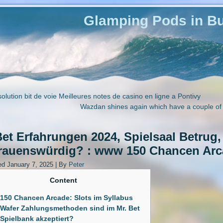
Glamping Pods in Bu
 solution bit de voie Meilleures notes de casino en ligne a Pontivy
Wazdan shines again which have a couple of
et Erfahrungen 2024, Spielsaal Betrug,
trauenswürdig? : www 150 Chancen Ar
ed
January 7, 2025
|
By
Peter
Content
150 Chancen Arcade: Slots im Syllabus
Wafer Zahlungsmethoden sind im Mr. Bet
Spielbank akzeptiert?