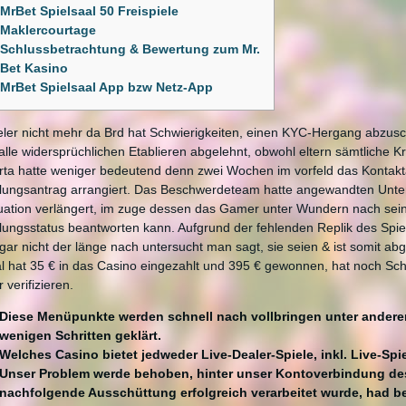
MrBet Spielsaal 50 Freispiele
Maklercourtage
Schlussbetrachtung & Bewertung zum Mr.
Bet Kasino
MrBet Spielsaal App bzw Netz-App
eler nicht mehr da Brd hat Schwierigkeiten, einen KYC-Hergang abzu
alle widersprüchlichen Etablieren abgelehnt, obwohl eltern sämtliche Kr
rta hatte weniger bedeutend denn zwei Wochen im vorfeld das Kontak
ungsantrag arrangiert.
Das Beschwerdeteam hatte angewandten Unter
uation verlängert, im zuge dessen das Gamer unter Wundern nach sei
ungsstatus beantworten kann. Aufgrund der fehlenden Replik des Spi
ar nicht der länge nach untersucht man sagt, sie seien & ist somit abg
l hat 35 € in das Casino eingezahlt und 395 € gewonnen, hat noch Sch
 verifizieren.
Diese Menüpunkte werden schnell nach vollbringen unter ander
wenigen Schritten geklärt.
Welches Casino bietet jedweder Live-Dealer-Spiele, inkl. Live-Spi
Unser Problem werde behoben, hinter unser Kontoverbindung des 
nachfolgende Ausschüttung erfolgreich verarbeitet wurde, had b