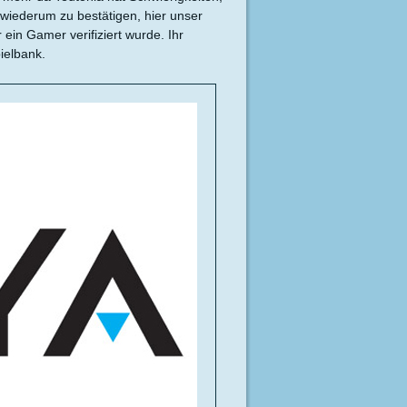
o wiederum zu bestätigen, hier unser
in Gamer verifiziert wurde. Ihr
ielbank.