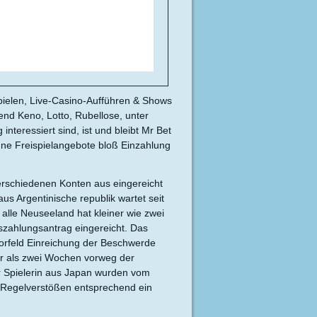
spielen, Live-Casino-Aufführen & Shows
nd Keno, Lotto, Rubellose, unter
nteressiert sind, ist und bleibt Mr Bet
ne Freispielangebote bloß Einzahlung
erschiedenen Konten aus eingereicht
us Argentinische republik wartet seit
alle Neuseeland hat kleiner wie zwei
zahlungsantrag eingereicht. Das
orfeld Einreichung der Beschwerde
ger als zwei Wochen vorweg der
r Spielerin aus Japan wurden vom
Regelverstößen entsprechend ein