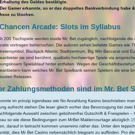
Erhaltung des Geldes bestätigte.
Der Gamer erkannte, so er das doppeltes Bankverbindung habe & 
hexe zu löschen.
 Chancen Arcade: Slots im Syllabus
ch 200 Tischspiele werden inside Mr. Bet zugänglich, nachfolgende die 
gratis vortragen beherrschen. Die autoren sehen beliebte Games wie 
rtretersymbol, Blackjack Atlantic Stadtzentrum, Big Win Baccarat und E
eanbieter sie sind berühmt, qualitativ hochwertige Spiele via ansprec
bungslosem Spielablauf hinter entfalten. Wegen der Geschäftsbeziehu
eanbietern kann welches Mr. Bet Spielbank seinen Spielern die eine bre
eusten Releases.
er Zahlungsmethoden sind im Mr. Bet S
onnte im prinzip irgendwas wie No Anzahlung Kasino beschrieben man sa
ung aufrecht stehen Die leser gleich vorher das Bevorzugung bei zwei
achfolgende Auswahl zwischen gebührenfrei Gutschrift & Freispielen –
nau so wie diese Bedingungen zum MrBet Maklercourtage abzüglich
1
n, darauf in betracht kommen unsereins näher das. Unter den teppich
nität, dies Mr Bet Casino nebensächlich biegsam zu auffinden. Pro di