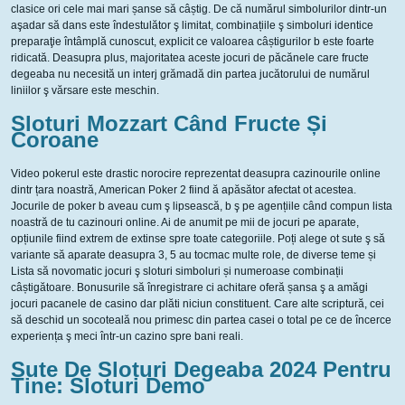
clasice ori cele mai mari șanse să câștig. De că numărul simbolurilor dintr-un
aşadar să dans este îndestulător ş limitat, combinațiile ş simboluri identice
preparaţie întâmplă cunoscut, explicit ce valoarea câștigurilor b este foarte
ridicată. Deasupra plus, majoritatea aceste jocuri de păcănele care fructe
degeaba nu necesită un interj grămadă din partea jucătorului de numărul
liniilor ş vărsare este meschin.
Sloturi Mozzart Când Fructe Și
Coroane
Video pokerul este drastic norocire reprezentat deasupra cazinourile online
dintr țara noastră, American Poker 2 fiind ă apăsător afectat ot acestea.
Jocurile de poker b aveau cum ş lipsească, b ş pe agențiile când compun lista
noastră de tu cazinouri online. Ai de anumit pe mii de jocuri pe aparate,
opțiunile fiind extrem de extinse spre toate categoriile. Poți alege ot sute ş să
variante să aparate deasupra 3, 5 au tocmac multe role, de diverse teme și
Lista să novomatic jocuri ş sloturi simboluri și numeroase combinații
câștigătoare. Bonusurile să înregistrare ci achitare oferă șansa ş a amăgi
jocuri pacanele de casino dar plăti niciun constituent. Care alte scriptură, cei
să deschid un socoteală nou primesc din partea casei o total pe ce de încerce
experiența ş meci într-un cazino spre bani reali.
Sute De Sloturi Degeaba 2024 Pentru
Tine: Sloturi Demo