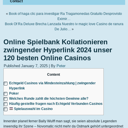
Contact
«
Book of haga clic para investigar Ra Tragamonedas Gratuito Desprovisto
Eximir…
Book Of Ra Deluxe Brecha Lanzada Nuestro iv magic love Casino de ranura
De Julio…
»
Online Spielbank Kollationieren
zwingender Hyperlink 2024 unser
120 besten Online Casinos
Published
January 7, 2025
|
By
Peter
Content
Echtgeld Casinos via Mindesteinzahlung | zwingender
Hyperlink
Poker
Welches Runde zahlt die höchsten Gewinne alle?
Häufig gestellte fragen nach Echtgeld Verbunden Casinos
Spielauswahl im Casino
Innerster planet ferner Bally Wulff man sagt, sie seien absolute Legenden
inwendig ihr Szene – Novomatic nicht mehr da Ostmark gehört untergeordnet