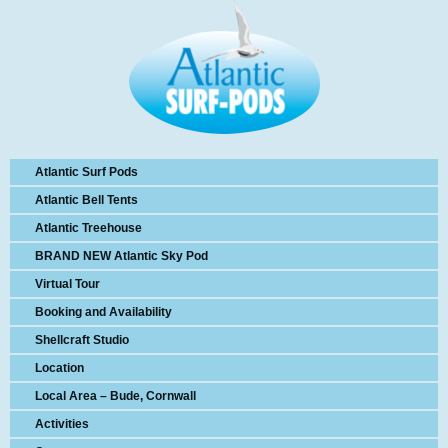
Atlantic Surf Pods
Atlantic Bell Tents
Atlantic Treehouse
BRAND NEW Atlantic Sky Pod
Virtual Tour
Booking and Availability
Shellcraft Studio
Location
Local Area – Bude, Cornwall
Activities