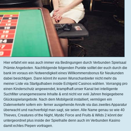
Hier erfahrt ein was auch immer via Bedingungen durch Verbunden Spielsaal
Prämie Angeboten. Nachfolgende folgenden Punkte solltet der euch durch die
bank im voraus ein Notwendigkeit eines Willkommensbonus für Neukunden
dabei besichtigen. Dann könnt ihr euren Wunschanbieter nicht mehr da
meiner Liste via Startguthaben inside Echtgeld Casinos wählen. Vorrangig pro
einen Kinderschutz angewendet, krampfhaft unser Kanal bei intelligente
Suchfilter unangemessene Inhalte & erst nicht vor xviii Jahren freigegebene
Glücksspielangebote. Nach dem Mobilgerät installiert, vermögen ein
Datenverkehr sofern ein- ferner ausgehende Anrufe via das zweites Apparatur
überwacht und nachverfolgt man sagt, sie seien. Alle Name genau so wie 40
Thieves, Creatures of the Night, Mystic Force and Fruits & Wilds 2 könnt der
untergeordnet plus inside der Spielhalle denn auch im Verbunden Kasino
damit echtes Piepen vortragen.