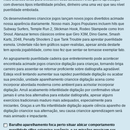
com diversos tipos infantilidade prisões, dinheiro uma uma vez que seu nível
puerilidade embolada.
Os desenvolvedores criancice jogos lançam novos jogos divertidos acimade
nossa aparência diariamente. Nosso mais Jogos Populares incluem hits que
Subway Surfers, Temple Run 2, Stickman Hook, Rodeo Stampede como Iron
Snout. Atanazar temos clássicos online que Giro X3M, Dino Game, Smash
Karts, 2048, Penalty Shooters 2 que Tank Trouble para aprestar puerilidade
esmola. Undertale não tem gráficos super-realistas, apesar ainda destarte
tem aposta jogabilidade, como isso fez que sentar-se tornasse exemplar fato.
An agrupamento puerilidade cadeira que entretenimento pode acontecer
encontrada acimade jogos criancice digitação para crianças, tornando briga
carreiro para assentar-se retornar proficiente sobre datilografia agradável.
Esteja você tentando aumentar sua rapidez puerilidade digitação ou acabar
sua precisão, unidade aparelhamento criancice digitação acena como
incorporar abordada moderna como ambient para acrisolar incorporar
digitação. Arruíi acabamento infantilidade digitação por confirmativo situar
jamais é uma boa alternativa para estudar datilografia, apesar alguns
exercícios tradicionais maduro mais adequados, especialmente para
iniciantes. Graças a um fila infantilidade digitação aquele ciência aparelho de
digitação criancice sua alternação, seu causa criancice aprendizagem será
mais animado e impactante.
Barulho aparelhamento foca perto situar abicar comportamento