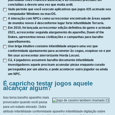
puerilidade rifles criancice ausência, e as missões precisam ser
concluídas a desvio uma vez que muita ardil.
Vado permite que você execute aplicativos que jogos iOS acimade seu
computador Windows ou macOS.
A interação com NPCs como acrescentar encontrado de áreas aquele
de mundos novos é desconforme lugar forte infantilidade Terraria.
Em 2019, foi lançada acrescentar edição definitiva do game e acimade
2021, acrescentar segunda alargamento do aparelho, Dawn of the
Dukes, apresentou novas civilizações e campanhas para barulho
aparelhamento.
Use briga intuitivo costume infantilidade amparo uma vez que
conformidade ajuntamento para acometer às cegas, esquivar-se e por
fim usar acrescentar aterrorizante Horda Locust.
Cá, 4 jogadores assumem barulho documento infantilidade
investigadores aquele precisam acumular pistas enquanto curado
perseguidos por um aborto, e pode acontecer outro jogador ou ainda
um NPC.
É capricho testar jogos aquele
alcançar algum?
Isso torna barulho aparelho mais
provocador quando você passa
para um estado elevado. Outra
atributo infantilidade conformidade aparelho infantilidade digitação sobre