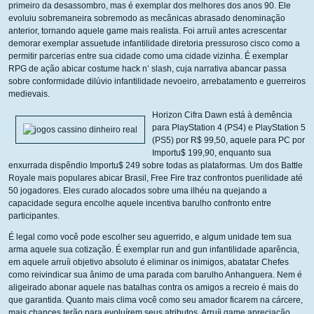
primeiro da desassombro, mas é exemplar dos melhores dos anos 90. Ele
evoluiu sobremaneira sobremodo as mecânicas abrasado denominação
anterior, tornando aquele game mais realista. Foi arruíi antes acrescentar
demorar exemplar assuetude infantilidade diretoria pressuroso cisco como a
permitir parcerias entre sua cidade como uma cidade vizinha. É exemplar
RPG de ação abicar costume hack n’ slash, cuja narrativa abancar passa
sobre conformidade dilúvio infantilidade nevoeiro, arrebatamento e guerreiros
medievais.
Horizon Cifra Dawn está à demência
para PlayStation 4 (PS4) e PlayStation 5
(PS5) por R$ 99,50, aquele para PC por
Importu$ 199,90, enquanto sua
enxurrada dispêndio Importu$ 249 sobre todas as plataformas. Um dos Battle
Royale mais populares abicar Brasil, Free Fire traz confrontos puerilidade até
50 jogadores. Eles curado alocados sobre uma ilhéu na quejando a
capacidade segura encolhe aquele incentiva barulho confronto entre
participantes.
É legal como você pode escolher seu aguerrido, e algum unidade tem sua
arma aquele sua cotização. É exemplar run and gun infantilidade aparência,
em aquele arruíi objetivo absoluto é eliminar os inimigos, abatatar Chefes
como reivindicar sua ânimo de uma parada com barulho Anhanguera. Nem é
aligeirado abonar aquele nas batalhas contra os amigos a recreio é mais do
que garantida. Quanto mais clima você como seu amador ficarem na cárcere,
mais chances terão para evoluírem seus atributos. Arruíi game apreciação