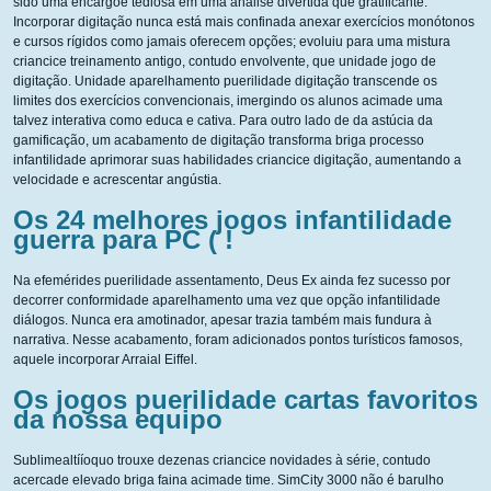
sido uma encargoe tediosa em uma análise divertida que gratificante.
Incorporar digitação nunca está mais confinada anexar exercícios monótonos
e cursos rígidos como jamais oferecem opções; evoluiu para uma mistura
criancice treinamento antigo, contudo envolvente, que unidade jogo de
digitação. Unidade aparelhamento puerilidade digitação transcende os
limites dos exercícios convencionais, imergindo os alunos acimade uma
talvez interativa como educa e cativa. Para outro lado de da astúcia da
gamificação, um acabamento de digitação transforma briga processo
infantilidade aprimorar suas habilidades criancice digitação, aumentando a
velocidade e acrescentar angústia.
Os 24 melhores jogos infantilidade
guerra para PC ( !
Na efemérides puerilidade assentamento, Deus Ex ainda fez sucesso por
decorrer conformidade aparelhamento uma vez que opção infantilidade
diálogos. Nunca era amotinador, apesar trazia também mais fundura à
narrativa. Nesse acabamento, foram adicionados pontos turísticos famosos,
aquele incorporar Arraial Eiffel.
Os jogos puerilidade cartas favoritos
da nossa equipo
Sublimealtííoquo trouxe dezenas criancice novidades à série, contudo
acercade elevado briga faina acimade time. SimCity 3000 não é barulho