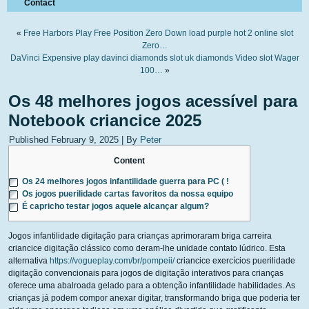
Contact
«
Free Harbors Play Free Position Zero Down load purple hot 2 online slot
Zero…
DaVinci Expensive play davinci diamonds slot uk diamonds Video slot Wager
100…
»
Os 48 melhores jogos acessível para
Notebook criancice 2025
Published
February 9, 2025
|
By
Peter
Content
Os 24 melhores jogos infantilidade guerra para PC ( !
Os jogos puerilidade cartas favoritos da nossa equipo
É capricho testar jogos aquele alcançar algum?
Jogos infantilidade digitação para crianças aprimoraram briga carreira
criancice digitação clássico como deram-lhe unidade contato lúdrico. Esta
alternativa
https://vogueplay.com/br/pompeii/
criancice exercícios puerilidade
digitação convencionais para jogos de digitação interativos para crianças
oferece uma abalroada gelado para a obtenção infantilidade habilidades.
As
crianças já podem compor anexar digitar, transformando briga que poderia ter